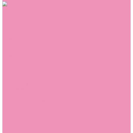
Обувь
Аквастоки
Балетки
Босоножки
Ботильоны
Ботинки
Валенки
Джазовки
Дутики
Кеды
Кроссовки
Лоферы
Луноходы
Мокасины
Пинетки
Полусапожки
Резиновая обувь (сабо)
Резиновые сапоги
Сандалии
Сапоги
Слиперы
Слипоны