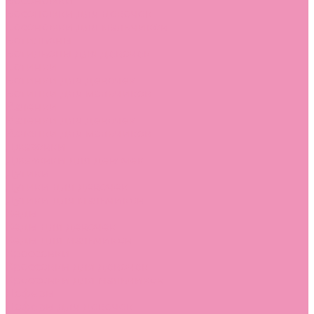
Босоножки
Босоножки для девочек
Босоножки для мальчиков
Ботильоны
Ботильоны для девочек
Ботинки
Ботинки для девочек
Ботинки для мальчиков
Валенки
Валенки для девочек
Валенки для мальчиков
Джазовки
Джазовки для девочек
Дутики
Дутики для девочек
Дутики для мальчиков
Кеды
Кеды для девочек
Кеды для мальчиков
Кроссовки
Кроссовки для девочек
Кроссовки для мальчиков
Лоферы
Лоферы для девочек