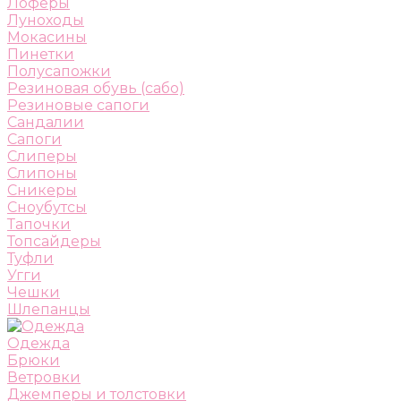
Лоферы
Луноходы
Мокасины
Пинетки
Полусапожки
Резиновая обувь (сабо)
Резиновые сапоги
Сандалии
Сапоги
Слиперы
Слипоны
Сникеры
Сноубутсы
Тапочки
Топсайдеры
Туфли
Угги
Чешки
Шлепанцы
Одежда
Брюки
Ветровки
Джемперы и толстовки