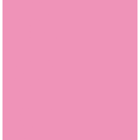
Угги для мальчиков
Чешки
Чешки для девочек
Чешки для мальчиков
Шлепанцы
Шлепанцы для девочек
Шлепанцы для мальчиков
Одежда
Брюки
Ветровки
Джемперы и толстовки
Домашняя одежда
Пижамы
Комбинезоны
Комплекты
Конверты
Куртки
Платья
Полукомбинезоны
Пуховики
Туники
Аксессуары
Стельки
Контакты