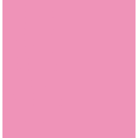
Слиперы
Слиперы для девочек
Слиперы для мальчиков
Слипоны
Слипоны для девочек
Слипоны для мальчиков
Сникеры
Сникеры для девочек
Сникеры для мальчиков
Сноубутсы
Сноубутсы для девочек
Сноубутсы для мальчиков
Тапочки
Тапочки для девочек
Тапочки для мальчиков
Топсайдеры
Топсайдеры для девочек
Топсайдеры для мальчиков
Туфли
Туфли для девочек
Туфли для мальчиков
Угги
Угги для девочек