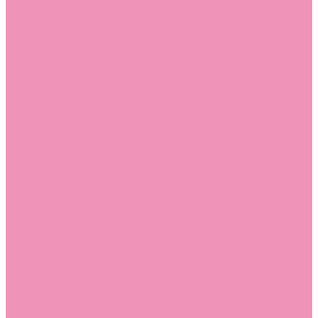
Стельки
Контакты
Помощь
Покупки
Помощь покупателю
Вопрос - ответ
Бренды
Коллекции
Готовые образы
Компания
Новости
Политика конфиденциальности
Сертификаты
...
Каталог
Одежда, обувь и аксессуары
Обувь
Аквастоки
Аквастоки для девочек
Аквастоки для мальчиков
Балетки
Балетки для девочек
Балетки для мальчиков