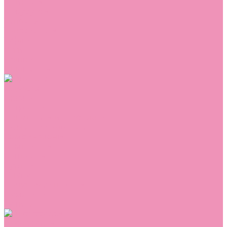
Сникеры
Сноубутсы
Тапочки
Топсайдеры
Туфли
Угги
Чешки
Шлепанцы
Одежда
Брюки
Ветровки
Джемперы и толстовки
Домашняя одежда
Комбинезоны
Комплекты
Конверты
Куртки
Платья
Полукомбинезоны
Пуховики
Туники
Аксессуары