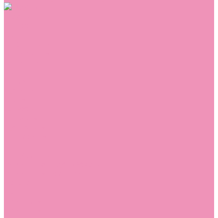
Обувь
Аквастоки
Балетки
Босоножки
Ботильоны
Ботинки
Валенки
Джазовки
Дутики
Кеды
Кроссовки
Лоферы
Луноходы
Мокасины
Пинетки
Полусапожки
Резиновая обувь (сабо)
Резиновые сапоги
Сандалии
Сапоги
Слиперы
Слипоны