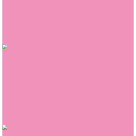
Сникеры
Сноубутсы
Тапочки
Топсайдеры
Туфли
Угги
Чешки
Шлепанцы
Одежда
Брюки
Ветровки
Джемперы и толстовки
Домашняя одежда
Комбинезоны
Комплекты
Конверты
Куртки
Платья
Полукомбинезоны
Пуховики
Туники
Аксессуары