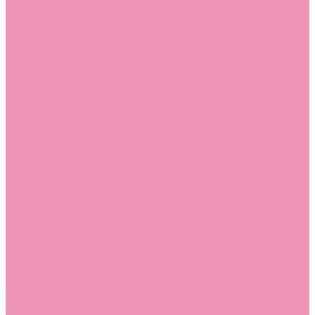
Босоножки
Босоножки для девочек
Босоножки для мальчиков
Ботильоны
Ботильоны для девочек
Ботинки
Ботинки для девочек
Ботинки для мальчиков
Валенки
Валенки для девочек
Валенки для мальчиков
Джазовки
Джазовки для девочек
Дутики
Дутики для девочек
Дутики для мальчиков
Кеды
Кеды для девочек
Кеды для мальчиков
Кроссовки
Кроссовки для девочек
Кроссовки для мальчиков
Лоферы
Лоферы для девочек