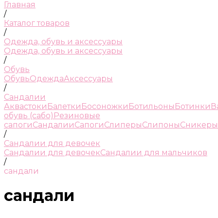
Главная
/
Каталог товаров
/
Одежда, обувь и аксессуары
Одежда, обувь и аксессуары
/
Обувь
Обувь
Одежда
Аксессуары
/
Сандалии
Аквастоки
Балетки
Босоножки
Ботильоны
Ботинки
В
обувь (сабо)
Резиновые
сапоги
Сандалии
Сапоги
Слиперы
Слипоны
Сникеры
/
Сандалии для девочек
Сандалии для девочек
Сандалии для мальчиков
/
сандали
сандали