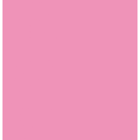
Угги для мальчиков
Чешки
Чешки для девочек
Чешки для мальчиков
Шлепанцы
Шлепанцы для девочек
Шлепанцы для мальчиков
Одежда
Брюки
Ветровки
Джемперы и толстовки
Домашняя одежда
Пижамы
Комбинезоны
Комплекты
Конверты
Куртки
Платья
Полукомбинезоны
Пуховики
Туники
Аксессуары
Стельки
Контакты