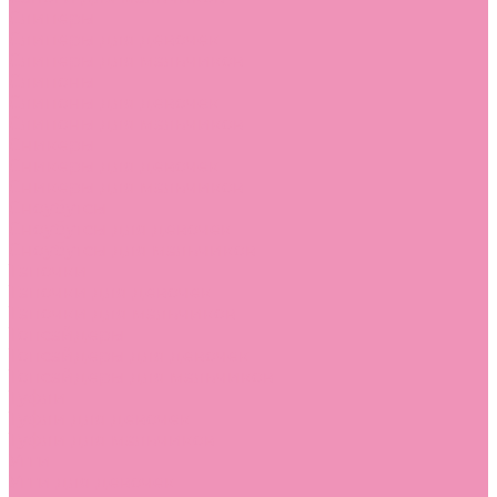
Слиперы
Слиперы для девочек
Слиперы для мальчиков
Слипоны
Слипоны для девочек
Слипоны для мальчиков
Сникеры
Сникеры для девочек
Сникеры для мальчиков
Сноубутсы
Сноубутсы для девочек
Сноубутсы для мальчиков
Тапочки
Тапочки для девочек
Тапочки для мальчиков
Топсайдеры
Топсайдеры для девочек
Топсайдеры для мальчиков
Туфли
Туфли для девочек
Туфли для мальчиков
Угги
Угги для девочек