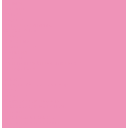
Стельки
Контакты
Помощь
Покупки
Помощь покупателю
Вопрос - ответ
Бренды
Коллекции
Готовые образы
Компания
Новости
Политика конфиденциальности
Сертификаты
...
Каталог
Одежда, обувь и аксессуары
Обувь
Аквастоки
Аквастоки для девочек
Аквастоки для мальчиков
Балетки
Балетки для девочек
Балетки для мальчиков