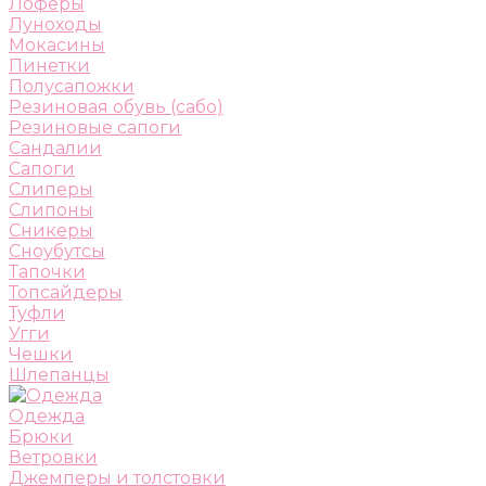
Лоферы
Луноходы
Мокасины
Пинетки
Полусапожки
Резиновая обувь (сабо)
Резиновые сапоги
Сандалии
Сапоги
Слиперы
Слипоны
Сникеры
Сноубутсы
Тапочки
Топсайдеры
Туфли
Угги
Чешки
Шлепанцы
Одежда
Брюки
Ветровки
Джемперы и толстовки