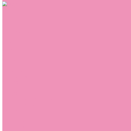
Обувь
Аквастоки
Балетки
Босоножки
Ботильоны
Ботинки
Валенки
Джазовки
Дутики
Кеды
Кроссовки
Лоферы
Луноходы
Мокасины
Пинетки
Полусапожки
Резиновая обувь (сабо)
Резиновые сапоги
Сандалии
Сапоги
Слиперы
Слипоны