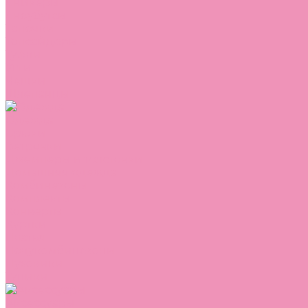
Сникеры
Сноубутсы
Тапочки
Топсайдеры
Туфли
Угги
Чешки
Шлепанцы
Одежда
Брюки
Ветровки
Джемперы и толстовки
Домашняя одежда
Комбинезоны
Комплекты
Конверты
Куртки
Платья
Полукомбинезоны
Пуховики
Туники
Аксессуары