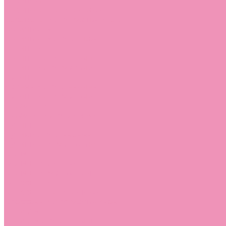
Босоножки
Босоножки для девочек
Босоножки для мальчиков
Ботильоны
Ботильоны для девочек
Ботинки
Ботинки для девочек
Ботинки для мальчиков
Валенки
Валенки для девочек
Валенки для мальчиков
Джазовки
Джазовки для девочек
Дутики
Дутики для девочек
Дутики для мальчиков
Кеды
Кеды для девочек
Кеды для мальчиков
Кроссовки
Кроссовки для девочек
Кроссовки для мальчиков
Лоферы
Лоферы для девочек