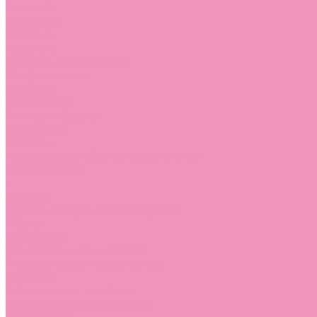
Стельки
Контакты
Помощь
Покупки
Помощь покупателю
Вопрос - ответ
Бренды
Коллекции
Готовые образы
Компания
Новости
Политика конфиденциальности
Сертификаты
...
Каталог
Одежда, обувь и аксессуары
Обувь
Аквастоки
Аквастоки для девочек
Аквастоки для мальчиков
Балетки
Балетки для девочек
Балетки для мальчиков