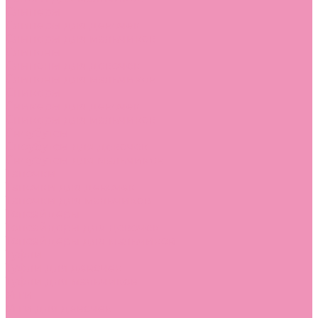
Слиперы
Слиперы для девочек
Слиперы для мальчиков
Слипоны
Слипоны для девочек
Слипоны для мальчиков
Сникеры
Сникеры для девочек
Сникеры для мальчиков
Сноубутсы
Сноубутсы для девочек
Сноубутсы для мальчиков
Тапочки
Тапочки для девочек
Тапочки для мальчиков
Топсайдеры
Топсайдеры для девочек
Топсайдеры для мальчиков
Туфли
Туфли для девочек
Туфли для мальчиков
Угги
Угги для девочек