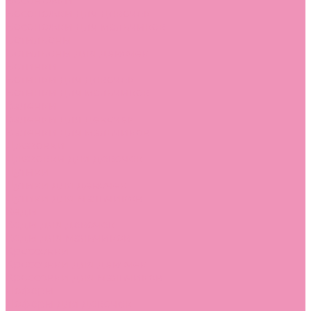
Босоножки
Босоножки для девочек
Босоножки для мальчиков
Ботильоны
Ботильоны для девочек
Ботинки
Ботинки для девочек
Ботинки для мальчиков
Валенки
Валенки для девочек
Валенки для мальчиков
Джазовки
Джазовки для девочек
Дутики
Дутики для девочек
Дутики для мальчиков
Кеды
Кеды для девочек
Кеды для мальчиков
Кроссовки
Кроссовки для девочек
Кроссовки для мальчиков
Лоферы
Лоферы для девочек