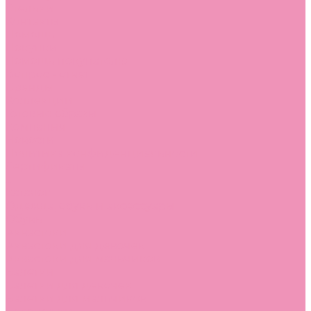
Стельки
Контакты
Помощь
Покупки
Помощь покупателю
Вопрос - ответ
Бренды
Коллекции
Готовые образы
Компания
Новости
Политика конфиденциальности
Сертификаты
...
Каталог
Одежда, обувь и аксессуары
Обувь
Аквастоки
Аквастоки для девочек
Аквастоки для мальчиков
Балетки
Балетки для девочек
Балетки для мальчиков