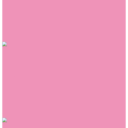
Сникеры
Сноубутсы
Тапочки
Топсайдеры
Туфли
Угги
Чешки
Шлепанцы
Одежда
Брюки
Ветровки
Джемперы и толстовки
Домашняя одежда
Комбинезоны
Комплекты
Конверты
Куртки
Платья
Полукомбинезоны
Пуховики
Туники
Аксессуары