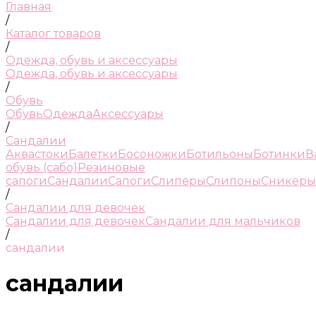
Главная
/
Каталог товаров
/
Одежда, обувь и аксессуары
Одежда, обувь и аксессуары
/
Обувь
Обувь
Одежда
Аксессуары
/
Сандалии
Аквастоки
Балетки
Босоножки
Ботильоны
Ботинки
В
обувь (сабо)
Резиновые
сапоги
Сандалии
Сапоги
Слиперы
Слипоны
Сникеры
/
Сандалии для девочек
Сандалии для девочек
Сандалии для мальчиков
/
сандалии
сандалии