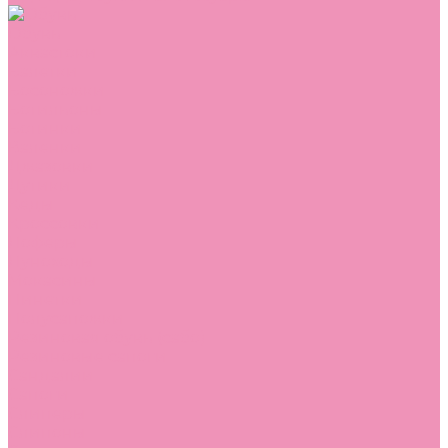
Обувь
Аквастоки
Балетки
Босоножки
Ботильоны
Ботинки
Валенки
Джазовки
Дутики
Кеды
Кроссовки
Лоферы
Луноходы
Мокасины
Пинетки
Полусапожки
Резиновая обувь (сабо)
Резиновые сапоги
Сандалии
Сапоги
Слиперы
Слипоны