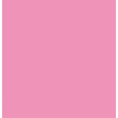
Угги для мальчиков
Чешки
Чешки для девочек
Чешки для мальчиков
Шлепанцы
Шлепанцы для девочек
Шлепанцы для мальчиков
Одежда
Брюки
Ветровки
Джемперы и толстовки
Домашняя одежда
Пижамы
Комбинезоны
Комплекты
Конверты
Куртки
Платья
Полукомбинезоны
Пуховики
Туники
Аксессуары
Стельки
Контакты