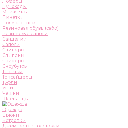
Лоферы
Луноходы
Мокасины
Пинетки
Полусапожки
Резиновая обувь (сабо)
Резиновые сапоги
Сандалии
Сапоги
Слиперы
Слипоны
Сникеры
Сноубутсы
Тапочки
Топсайдеры
Туфли
Угги
Чешки
Шлепанцы
Одежда
Брюки
Ветровки
Джемперы и толстовки