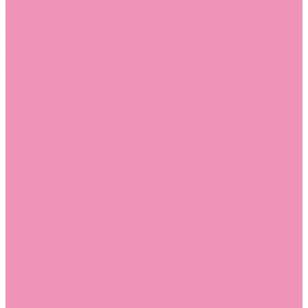
Слиперы
Слиперы для девочек
Слиперы для мальчиков
Слипоны
Слипоны для девочек
Слипоны для мальчиков
Сникеры
Сникеры для девочек
Сникеры для мальчиков
Сноубутсы
Сноубутсы для девочек
Сноубутсы для мальчиков
Тапочки
Тапочки для девочек
Тапочки для мальчиков
Топсайдеры
Топсайдеры для девочек
Топсайдеры для мальчиков
Туфли
Туфли для девочек
Туфли для мальчиков
Угги
Угги для девочек