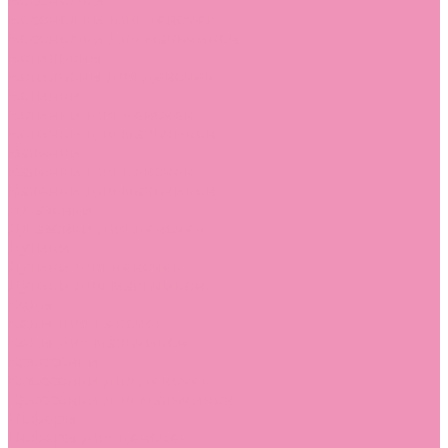
Босоножки
Босоножки для девочек
Босоножки для мальчиков
Ботильоны
Ботильоны для девочек
Ботинки
Ботинки для девочек
Ботинки для мальчиков
Валенки
Валенки для девочек
Валенки для мальчиков
Джазовки
Джазовки для девочек
Дутики
Дутики для девочек
Дутики для мальчиков
Кеды
Кеды для девочек
Кеды для мальчиков
Кроссовки
Кроссовки для девочек
Кроссовки для мальчиков
Лоферы
Лоферы для девочек