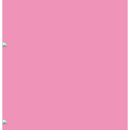
Сникеры
Сноубутсы
Тапочки
Топсайдеры
Туфли
Угги
Чешки
Шлепанцы
Одежда
Брюки
Ветровки
Джемперы и толстовки
Домашняя одежда
Комбинезоны
Комплекты
Конверты
Куртки
Платья
Полукомбинезоны
Пуховики
Туники
Аксессуары