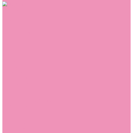
Обувь
Аквастоки
Балетки
Босоножки
Ботильоны
Ботинки
Валенки
Джазовки
Дутики
Кеды
Кроссовки
Лоферы
Луноходы
Мокасины
Пинетки
Полусапожки
Резиновая обувь (сабо)
Резиновые сапоги
Сандалии
Сапоги
Слиперы
Слипоны