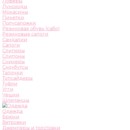
Лоферы
Луноходы
Мокасины
Пинетки
Полусапожки
Резиновая обувь (сабо)
Резиновые сапоги
Сандалии
Сапоги
Слиперы
Слипоны
Сникеры
Сноубутсы
Тапочки
Топсайдеры
Туфли
Угги
Чешки
Шлепанцы
Одежда
Брюки
Ветровки
Джемперы и толстовки