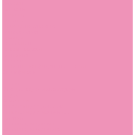
Стельки
Контакты
Помощь
Покупки
Помощь покупателю
Вопрос - ответ
Бренды
Коллекции
Готовые образы
Компания
Новости
Политика конфиденциальности
Сертификаты
...
Каталог
Одежда, обувь и аксессуары
Обувь
Аквастоки
Аквастоки для девочек
Аквастоки для мальчиков
Балетки
Балетки для девочек
Балетки для мальчиков