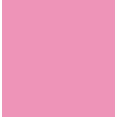
Угги для мальчиков
Чешки
Чешки для девочек
Чешки для мальчиков
Шлепанцы
Шлепанцы для девочек
Шлепанцы для мальчиков
Одежда
Брюки
Ветровки
Джемперы и толстовки
Домашняя одежда
Пижамы
Комбинезоны
Комплекты
Конверты
Куртки
Платья
Полукомбинезоны
Пуховики
Туники
Аксессуары
Стельки
Контакты