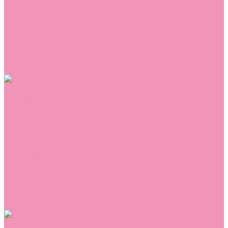
Сникеры
Сноубутсы
Тапочки
Топсайдеры
Туфли
Угги
Чешки
Шлепанцы
Одежда
Брюки
Ветровки
Джемперы и толстовки
Домашняя одежда
Комбинезоны
Комплекты
Конверты
Куртки
Платья
Полукомбинезоны
Пуховики
Туники
Аксессуары