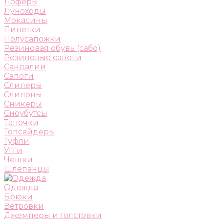
Лоферы
Луноходы
Мокасины
Пинетки
Полусапожки
Резиновая обувь (сабо)
Резиновые сапоги
Сандалии
Сапоги
Слиперы
Слипоны
Сникеры
Сноубутсы
Тапочки
Топсайдеры
Туфли
Угги
Чешки
Шлепанцы
Одежда
Брюки
Ветровки
Джемперы и толстовки