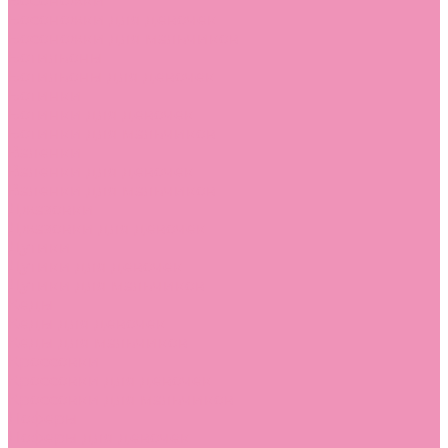
Босоножки
Босоножки для девочек
Босоножки для мальчиков
Ботильоны
Ботильоны для девочек
Ботинки
Ботинки для девочек
Ботинки для мальчиков
Валенки
Валенки для девочек
Валенки для мальчиков
Джазовки
Джазовки для девочек
Дутики
Дутики для девочек
Дутики для мальчиков
Кеды
Кеды для девочек
Кеды для мальчиков
Кроссовки
Кроссовки для девочек
Кроссовки для мальчиков
Лоферы
Лоферы для девочек