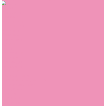
Обувь
Аквастоки
Балетки
Босоножки
Ботильоны
Ботинки
Валенки
Джазовки
Дутики
Кеды
Кроссовки
Лоферы
Луноходы
Мокасины
Пинетки
Полусапожки
Резиновая обувь (сабо)
Резиновые сапоги
Сандалии
Сапоги
Слиперы
Слипоны