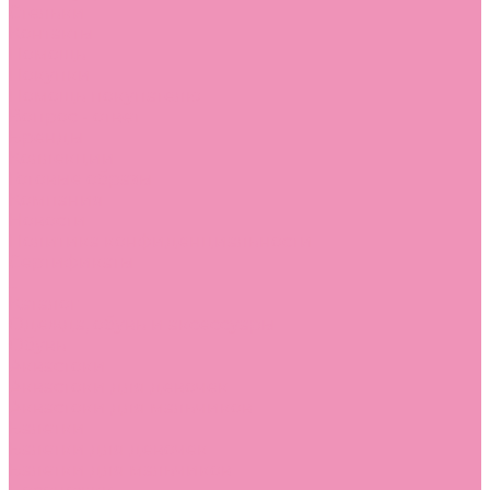
Стельки
Контакты
Помощь
Покупки
Помощь покупателю
Вопрос - ответ
Бренды
Коллекции
Готовые образы
Компания
Новости
Политика конфиденциальности
Сертификаты
...
Каталог
Одежда, обувь и аксессуары
Обувь
Аквастоки
Аквастоки для девочек
Аквастоки для мальчиков
Балетки
Балетки для девочек
Балетки для мальчиков