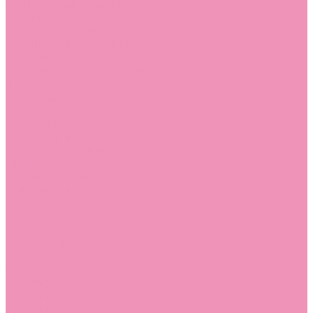
Угги для мальчиков
Чешки
Чешки для девочек
Чешки для мальчиков
Шлепанцы
Шлепанцы для девочек
Шлепанцы для мальчиков
Одежда
Брюки
Ветровки
Джемперы и толстовки
Домашняя одежда
Пижамы
Комбинезоны
Комплекты
Конверты
Куртки
Платья
Полукомбинезоны
Пуховики
Туники
Аксессуары
Стельки
Контакты