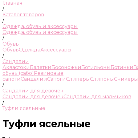
Главная
/
Каталог товаров
/
Одежда, обувь и аксессуары
Одежда, обувь и аксессуары
/
Обувь
Обувь
Одежда
Аксессуары
/
Сандалии
Аквастоки
Балетки
Босоножки
Ботильоны
Ботинки
В
обувь (сабо)
Резиновые
сапоги
Сандалии
Сапоги
Слиперы
Слипоны
Сникеры
/
Сандалии для девочек
Сандалии для девочек
Сандалии для мальчиков
/
Туфли ясельные
Туфли ясельные