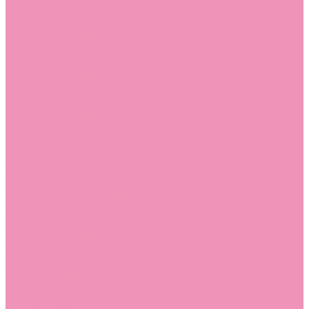
Слиперы
Слиперы для девочек
Слиперы для мальчиков
Слипоны
Слипоны для девочек
Слипоны для мальчиков
Сникеры
Сникеры для девочек
Сникеры для мальчиков
Сноубутсы
Сноубутсы для девочек
Сноубутсы для мальчиков
Тапочки
Тапочки для девочек
Тапочки для мальчиков
Топсайдеры
Топсайдеры для девочек
Топсайдеры для мальчиков
Туфли
Туфли для девочек
Туфли для мальчиков
Угги
Угги для девочек