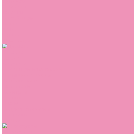
Сникеры
Сноубутсы
Тапочки
Топсайдеры
Туфли
Угги
Чешки
Шлепанцы
Одежда
Брюки
Ветровки
Джемперы и толстовки
Домашняя одежда
Комбинезоны
Комплекты
Конверты
Куртки
Платья
Полукомбинезоны
Пуховики
Туники
Аксессуары