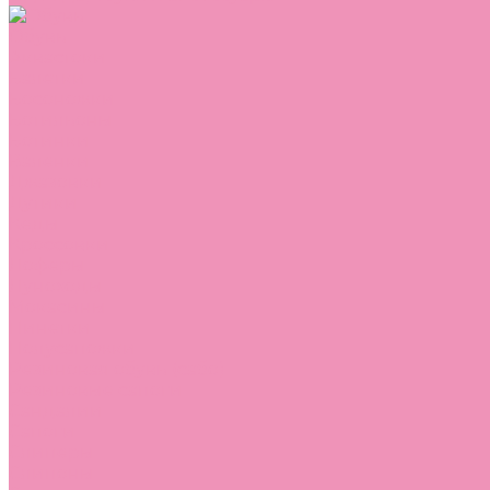
Обувь
Аквастоки
Балетки
Босоножки
Ботильоны
Ботинки
Валенки
Джазовки
Дутики
Кеды
Кроссовки
Лоферы
Луноходы
Мокасины
Пинетки
Полусапожки
Резиновая обувь (сабо)
Резиновые сапоги
Сандалии
Сапоги
Слиперы
Слипоны