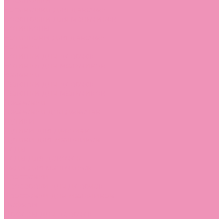
Босоножки
Босоножки для девочек
Босоножки для мальчиков
Ботильоны
Ботильоны для девочек
Ботинки
Ботинки для девочек
Ботинки для мальчиков
Валенки
Валенки для девочек
Валенки для мальчиков
Джазовки
Джазовки для девочек
Дутики
Дутики для девочек
Дутики для мальчиков
Кеды
Кеды для девочек
Кеды для мальчиков
Кроссовки
Кроссовки для девочек
Кроссовки для мальчиков
Лоферы
Лоферы для девочек