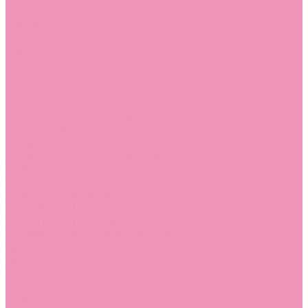
Слиперы
Слиперы для девочек
Слиперы для мальчиков
Слипоны
Слипоны для девочек
Слипоны для мальчиков
Сникеры
Сникеры для девочек
Сникеры для мальчиков
Сноубутсы
Сноубутсы для девочек
Сноубутсы для мальчиков
Тапочки
Тапочки для девочек
Тапочки для мальчиков
Топсайдеры
Топсайдеры для девочек
Топсайдеры для мальчиков
Туфли
Туфли для девочек
Туфли для мальчиков
Угги
Угги для девочек