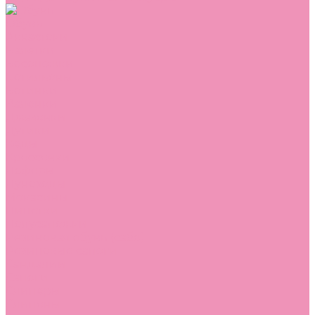
Обувь
Аквастоки
Балетки
Босоножки
Ботильоны
Ботинки
Валенки
Джазовки
Дутики
Кеды
Кроссовки
Лоферы
Луноходы
Мокасины
Пинетки
Полусапожки
Резиновая обувь (сабо)
Резиновые сапоги
Сандалии
Сапоги
Слиперы
Слипоны