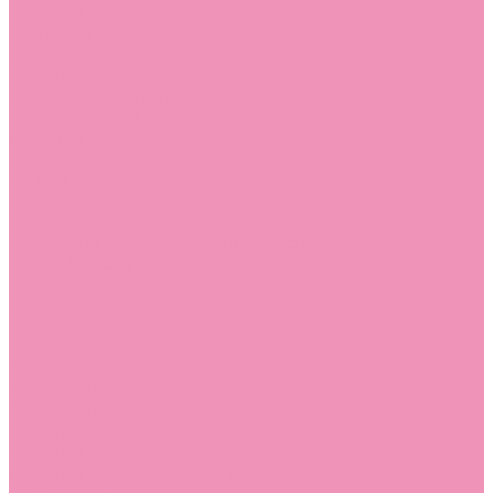
Стельки
Контакты
Помощь
Покупки
Помощь покупателю
Вопрос - ответ
Бренды
Коллекции
Готовые образы
Компания
Новости
Политика конфиденциальности
Сертификаты
...
Каталог
Одежда, обувь и аксессуары
Обувь
Аквастоки
Аквастоки для девочек
Аквастоки для мальчиков
Балетки
Балетки для девочек
Балетки для мальчиков