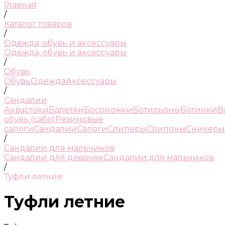
Главная
/
Каталог товаров
/
Одежда, обувь и аксессуары
Одежда, обувь и аксессуары
/
Обувь
Обувь
Одежда
Аксессуары
/
Сандалии
Аквастоки
Балетки
Босоножки
Ботильоны
Ботинки
В
обувь (сабо)
Резиновые
сапоги
Сандалии
Сапоги
Слиперы
Слипоны
Сникеры
/
Сандалии для мальчиков
Сандалии для девочек
Сандалии для мальчиков
/
Туфли летние
Туфли летние