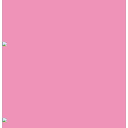
Сникеры
Сноубутсы
Тапочки
Топсайдеры
Туфли
Угги
Чешки
Шлепанцы
Одежда
Брюки
Ветровки
Джемперы и толстовки
Домашняя одежда
Комбинезоны
Комплекты
Конверты
Куртки
Платья
Полукомбинезоны
Пуховики
Туники
Аксессуары