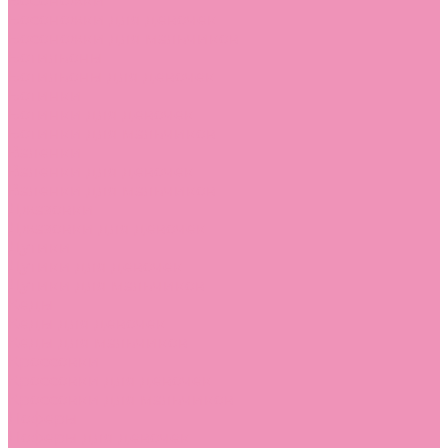
Босоножки
Босоножки для девочек
Босоножки для мальчиков
Ботильоны
Ботильоны для девочек
Ботинки
Ботинки для девочек
Ботинки для мальчиков
Валенки
Валенки для девочек
Валенки для мальчиков
Джазовки
Джазовки для девочек
Дутики
Дутики для девочек
Дутики для мальчиков
Кеды
Кеды для девочек
Кеды для мальчиков
Кроссовки
Кроссовки для девочек
Кроссовки для мальчиков
Лоферы
Лоферы для девочек