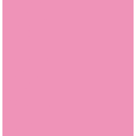
Угги для мальчиков
Чешки
Чешки для девочек
Чешки для мальчиков
Шлепанцы
Шлепанцы для девочек
Шлепанцы для мальчиков
Одежда
Брюки
Ветровки
Джемперы и толстовки
Домашняя одежда
Пижамы
Комбинезоны
Комплекты
Конверты
Куртки
Платья
Полукомбинезоны
Пуховики
Туники
Аксессуары
Стельки
Контакты