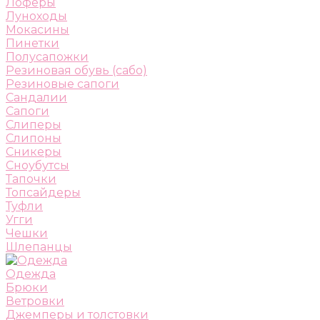
Лоферы
Луноходы
Мокасины
Пинетки
Полусапожки
Резиновая обувь (сабо)
Резиновые сапоги
Сандалии
Сапоги
Слиперы
Слипоны
Сникеры
Сноубутсы
Тапочки
Топсайдеры
Туфли
Угги
Чешки
Шлепанцы
Одежда
Брюки
Ветровки
Джемперы и толстовки