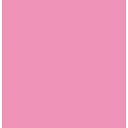
Слиперы
Слиперы для девочек
Слиперы для мальчиков
Слипоны
Слипоны для девочек
Слипоны для мальчиков
Сникеры
Сникеры для девочек
Сникеры для мальчиков
Сноубутсы
Сноубутсы для девочек
Сноубутсы для мальчиков
Тапочки
Тапочки для девочек
Тапочки для мальчиков
Топсайдеры
Топсайдеры для девочек
Топсайдеры для мальчиков
Туфли
Туфли для девочек
Туфли для мальчиков
Угги
Угги для девочек