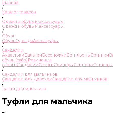
Главная
/
Каталог товаров
/
Одежда, обувь и аксессуары
Одежда, обувь и аксессуары
/
Обувь
Обувь
Одежда
Аксессуары
/
Сандалии
Аквастоки
Балетки
Босоножки
Ботильоны
Ботинки
В
обувь (сабо)
Резиновые
сапоги
Сандалии
Сапоги
Слиперы
Слипоны
Сникеры
/
Сандалии для мальчиков
Сандалии для девочек
Сандалии для мальчиков
/
Туфли для мальчика
Туфли для мальчика