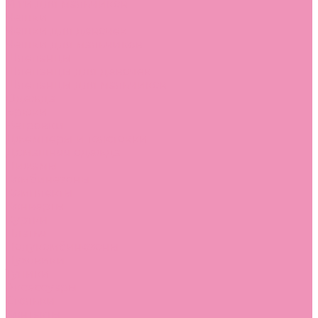
Угги для мальчиков
Чешки
Чешки для девочек
Чешки для мальчиков
Шлепанцы
Шлепанцы для девочек
Шлепанцы для мальчиков
Одежда
Брюки
Ветровки
Джемперы и толстовки
Домашняя одежда
Пижамы
Комбинезоны
Комплекты
Конверты
Куртки
Платья
Полукомбинезоны
Пуховики
Туники
Аксессуары
Стельки
Контакты