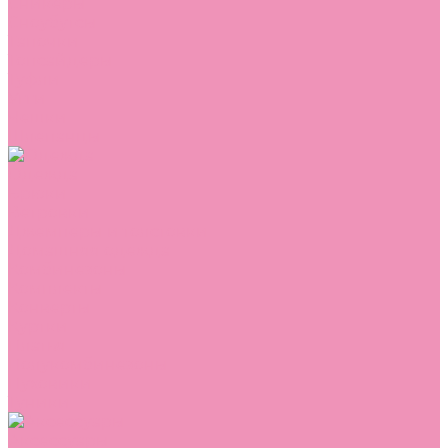
Сникеры
Сноубутсы
Тапочки
Топсайдеры
Туфли
Угги
Чешки
Шлепанцы
Одежда
Брюки
Ветровки
Джемперы и толстовки
Домашняя одежда
Комбинезоны
Комплекты
Конверты
Куртки
Платья
Полукомбинезоны
Пуховики
Туники
Аксессуары