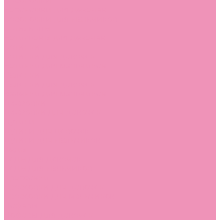
Босоножки
Босоножки для девочек
Босоножки для мальчиков
Ботильоны
Ботильоны для девочек
Ботинки
Ботинки для девочек
Ботинки для мальчиков
Валенки
Валенки для девочек
Валенки для мальчиков
Джазовки
Джазовки для девочек
Дутики
Дутики для девочек
Дутики для мальчиков
Кеды
Кеды для девочек
Кеды для мальчиков
Кроссовки
Кроссовки для девочек
Кроссовки для мальчиков
Лоферы
Лоферы для девочек