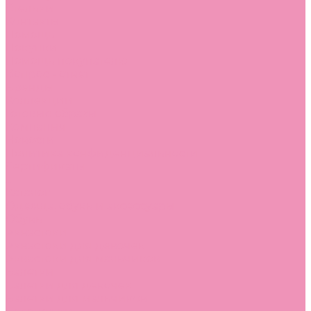
Стельки
Контакты
Помощь
Покупки
Помощь покупателю
Вопрос - ответ
Бренды
Коллекции
Готовые образы
Компания
Новости
Политика конфиденциальности
Сертификаты
...
Каталог
Одежда, обувь и аксессуары
Обувь
Аквастоки
Аквастоки для девочек
Аквастоки для мальчиков
Балетки
Балетки для девочек
Балетки для мальчиков