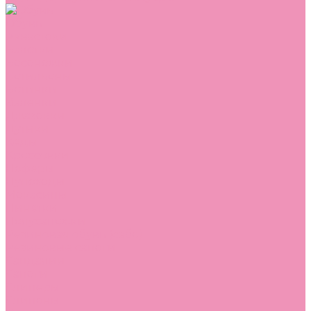
Обувь
Аквастоки
Балетки
Босоножки
Ботильоны
Ботинки
Валенки
Джазовки
Дутики
Кеды
Кроссовки
Лоферы
Луноходы
Мокасины
Пинетки
Полусапожки
Резиновая обувь (сабо)
Резиновые сапоги
Сандалии
Сапоги
Слиперы
Слипоны