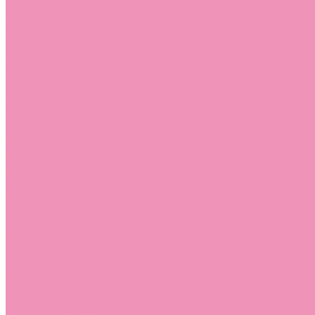
Босоножки
Босоножки для девочек
Босоножки для мальчиков
Ботильоны
Ботильоны для девочек
Ботинки
Ботинки для девочек
Ботинки для мальчиков
Валенки
Валенки для девочек
Валенки для мальчиков
Джазовки
Джазовки для девочек
Дутики
Дутики для девочек
Дутики для мальчиков
Кеды
Кеды для девочек
Кеды для мальчиков
Кроссовки
Кроссовки для девочек
Кроссовки для мальчиков
Лоферы
Лоферы для девочек