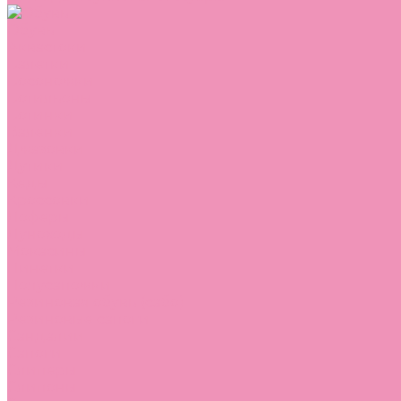
Обувь
Аквастоки
Балетки
Босоножки
Ботильоны
Ботинки
Валенки
Джазовки
Дутики
Кеды
Кроссовки
Лоферы
Луноходы
Мокасины
Пинетки
Полусапожки
Резиновая обувь (сабо)
Резиновые сапоги
Сандалии
Сапоги
Слиперы
Слипоны