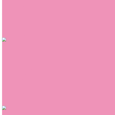
Сникеры
Сноубутсы
Тапочки
Топсайдеры
Туфли
Угги
Чешки
Шлепанцы
Одежда
Брюки
Ветровки
Джемперы и толстовки
Домашняя одежда
Комбинезоны
Комплекты
Конверты
Куртки
Платья
Полукомбинезоны
Пуховики
Туники
Аксессуары