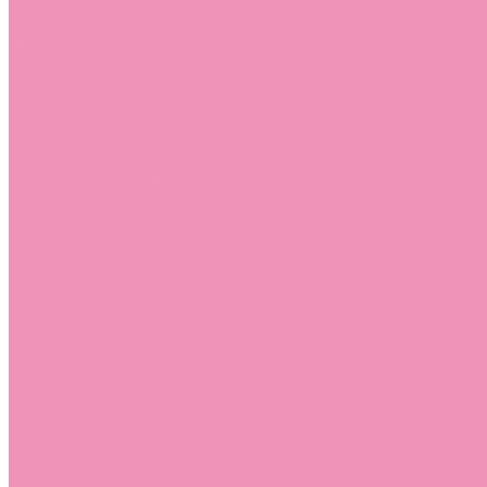
Стельки
Контакты
Помощь
Покупки
Помощь покупателю
Вопрос - ответ
Бренды
Коллекции
Готовые образы
Компания
Новости
Политика конфиденциальности
Сертификаты
...
Каталог
Одежда, обувь и аксессуары
Обувь
Аквастоки
Аквастоки для девочек
Аквастоки для мальчиков
Балетки
Балетки для девочек
Балетки для мальчиков