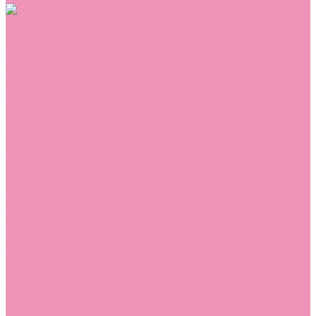
Обувь
Аквастоки
Балетки
Босоножки
Ботильоны
Ботинки
Валенки
Джазовки
Дутики
Кеды
Кроссовки
Лоферы
Луноходы
Мокасины
Пинетки
Полусапожки
Резиновая обувь (сабо)
Резиновые сапоги
Сандалии
Сапоги
Слиперы
Слипоны