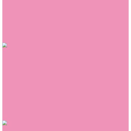
Сникеры
Сноубутсы
Тапочки
Топсайдеры
Туфли
Угги
Чешки
Шлепанцы
Одежда
Брюки
Ветровки
Джемперы и толстовки
Домашняя одежда
Комбинезоны
Комплекты
Конверты
Куртки
Платья
Полукомбинезоны
Пуховики
Туники
Аксессуары