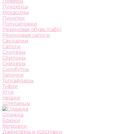
Лоферы
Луноходы
Мокасины
Пинетки
Полусапожки
Резиновая обувь (сабо)
Резиновые сапоги
Сандалии
Сапоги
Слиперы
Слипоны
Сникеры
Сноубутсы
Тапочки
Топсайдеры
Туфли
Угги
Чешки
Шлепанцы
Одежда
Брюки
Ветровки
Джемперы и толстовки