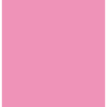
Стельки
Контакты
Помощь
Покупки
Помощь покупателю
Вопрос - ответ
Бренды
Коллекции
Готовые образы
Компания
Новости
Политика конфиденциальности
Сертификаты
...
Каталог
Одежда, обувь и аксессуары
Обувь
Аквастоки
Аквастоки для девочек
Аквастоки для мальчиков
Балетки
Балетки для девочек
Балетки для мальчиков