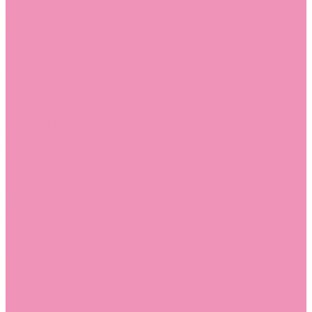
Угги для мальчиков
Чешки
Чешки для девочек
Чешки для мальчиков
Шлепанцы
Шлепанцы для девочек
Шлепанцы для мальчиков
Одежда
Брюки
Ветровки
Джемперы и толстовки
Домашняя одежда
Пижамы
Комбинезоны
Комплекты
Конверты
Куртки
Платья
Полукомбинезоны
Пуховики
Туники
Аксессуары
Стельки
Контакты