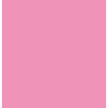
Слиперы
Слиперы для девочек
Слиперы для мальчиков
Слипоны
Слипоны для девочек
Слипоны для мальчиков
Сникеры
Сникеры для девочек
Сникеры для мальчиков
Сноубутсы
Сноубутсы для девочек
Сноубутсы для мальчиков
Тапочки
Тапочки для девочек
Тапочки для мальчиков
Топсайдеры
Топсайдеры для девочек
Топсайдеры для мальчиков
Туфли
Туфли для девочек
Туфли для мальчиков
Угги
Угги для девочек