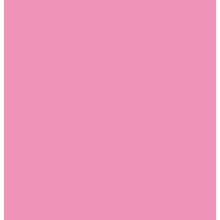
Босоножки
Босоножки для девочек
Босоножки для мальчиков
Ботильоны
Ботильоны для девочек
Ботинки
Ботинки для девочек
Ботинки для мальчиков
Валенки
Валенки для девочек
Валенки для мальчиков
Джазовки
Джазовки для девочек
Дутики
Дутики для девочек
Дутики для мальчиков
Кеды
Кеды для девочек
Кеды для мальчиков
Кроссовки
Кроссовки для девочек
Кроссовки для мальчиков
Лоферы
Лоферы для девочек