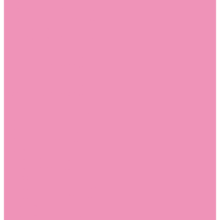
Босоножки
Босоножки для девочек
Босоножки для мальчиков
Ботильоны
Ботильоны для девочек
Ботинки
Ботинки для девочек
Ботинки для мальчиков
Валенки
Валенки для девочек
Валенки для мальчиков
Джазовки
Джазовки для девочек
Дутики
Дутики для девочек
Дутики для мальчиков
Кеды
Кеды для девочек
Кеды для мальчиков
Кроссовки
Кроссовки для девочек
Кроссовки для мальчиков
Лоферы
Лоферы для девочек