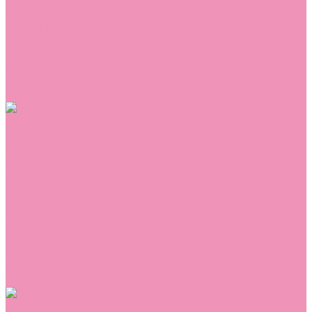
Сникеры
Сноубутсы
Тапочки
Топсайдеры
Туфли
Угги
Чешки
Шлепанцы
Одежда
Брюки
Ветровки
Джемперы и толстовки
Домашняя одежда
Комбинезоны
Комплекты
Конверты
Куртки
Платья
Полукомбинезоны
Пуховики
Туники
Аксессуары