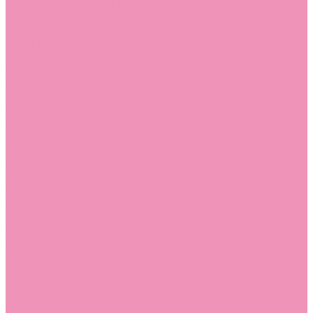
Угги для мальчиков
Чешки
Чешки для девочек
Чешки для мальчиков
Шлепанцы
Шлепанцы для девочек
Шлепанцы для мальчиков
Одежда
Брюки
Ветровки
Джемперы и толстовки
Домашняя одежда
Пижамы
Комбинезоны
Комплекты
Конверты
Куртки
Платья
Полукомбинезоны
Пуховики
Туники
Аксессуары
Стельки
Контакты