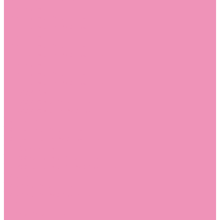
Слиперы
Слиперы для девочек
Слиперы для мальчиков
Слипоны
Слипоны для девочек
Слипоны для мальчиков
Сникеры
Сникеры для девочек
Сникеры для мальчиков
Сноубутсы
Сноубутсы для девочек
Сноубутсы для мальчиков
Тапочки
Тапочки для девочек
Тапочки для мальчиков
Топсайдеры
Топсайдеры для девочек
Топсайдеры для мальчиков
Туфли
Туфли для девочек
Туфли для мальчиков
Угги
Угги для девочек