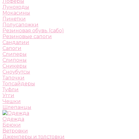
Лоферы
Луноходы
Мокасины
Пинетки
Полусапожки
Резиновая обувь (сабо)
Резиновые сапоги
Сандалии
Сапоги
Слиперы
Слипоны
Сникеры
Сноубутсы
Тапочки
Топсайдеры
Туфли
Угги
Чешки
Шлепанцы
Одежда
Брюки
Ветровки
Джемперы и толстовки