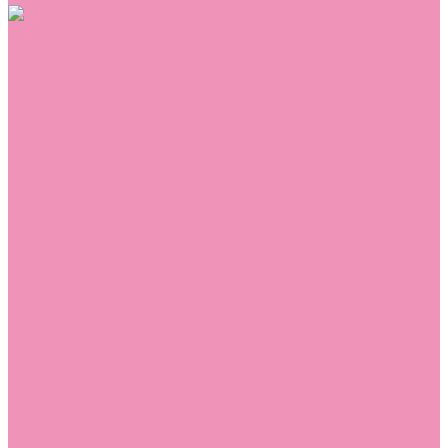
Обувь
Аквастоки
Балетки
Босоножки
Ботильоны
Ботинки
Валенки
Джазовки
Дутики
Кеды
Кроссовки
Лоферы
Луноходы
Мокасины
Пинетки
Полусапожки
Резиновая обувь (сабо)
Резиновые сапоги
Сандалии
Сапоги
Слиперы
Слипоны