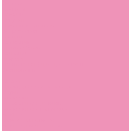
Стельки
Контакты
Помощь
Покупки
Помощь покупателю
Вопрос - ответ
Бренды
Коллекции
Готовые образы
Компания
Новости
Политика конфиденциальности
Сертификаты
...
Каталог
Одежда, обувь и аксессуары
Обувь
Аквастоки
Аквастоки для девочек
Аквастоки для мальчиков
Балетки
Балетки для девочек
Балетки для мальчиков