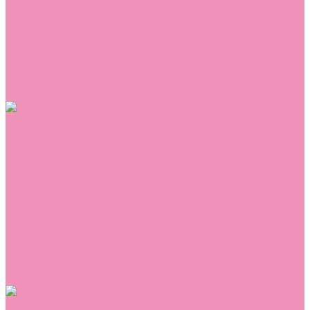
Сникеры
Сноубутсы
Тапочки
Топсайдеры
Туфли
Угги
Чешки
Шлепанцы
Одежда
Брюки
Ветровки
Джемперы и толстовки
Домашняя одежда
Комбинезоны
Комплекты
Конверты
Куртки
Платья
Полукомбинезоны
Пуховики
Туники
Аксессуары