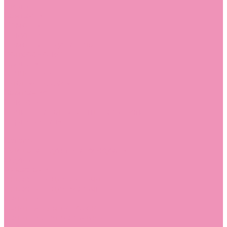
Стельки
Контакты
Помощь
Покупки
Помощь покупателю
Вопрос - ответ
Бренды
Коллекции
Готовые образы
Компания
Новости
Политика конфиденциальности
Сертификаты
...
Каталог
Одежда, обувь и аксессуары
Обувь
Аквастоки
Аквастоки для девочек
Аквастоки для мальчиков
Балетки
Балетки для девочек
Балетки для мальчиков