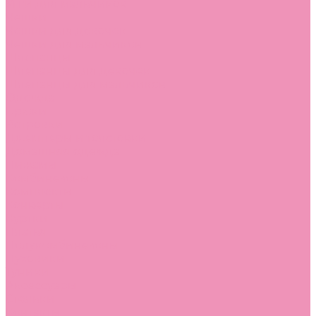
Угги для мальчиков
Чешки
Чешки для девочек
Чешки для мальчиков
Шлепанцы
Шлепанцы для девочек
Шлепанцы для мальчиков
Одежда
Брюки
Ветровки
Джемперы и толстовки
Домашняя одежда
Пижамы
Комбинезоны
Комплекты
Конверты
Куртки
Платья
Полукомбинезоны
Пуховики
Туники
Аксессуары
Стельки
Контакты