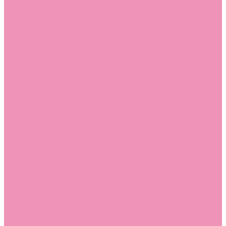
Слиперы
Слиперы для девочек
Слиперы для мальчиков
Слипоны
Слипоны для девочек
Слипоны для мальчиков
Сникеры
Сникеры для девочек
Сникеры для мальчиков
Сноубутсы
Сноубутсы для девочек
Сноубутсы для мальчиков
Тапочки
Тапочки для девочек
Тапочки для мальчиков
Топсайдеры
Топсайдеры для девочек
Топсайдеры для мальчиков
Туфли
Туфли для девочек
Туфли для мальчиков
Угги
Угги для девочек