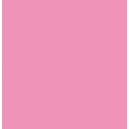
Босоножки
Босоножки для девочек
Босоножки для мальчиков
Ботильоны
Ботильоны для девочек
Ботинки
Ботинки для девочек
Ботинки для мальчиков
Валенки
Валенки для девочек
Валенки для мальчиков
Джазовки
Джазовки для девочек
Дутики
Дутики для девочек
Дутики для мальчиков
Кеды
Кеды для девочек
Кеды для мальчиков
Кроссовки
Кроссовки для девочек
Кроссовки для мальчиков
Лоферы
Лоферы для девочек