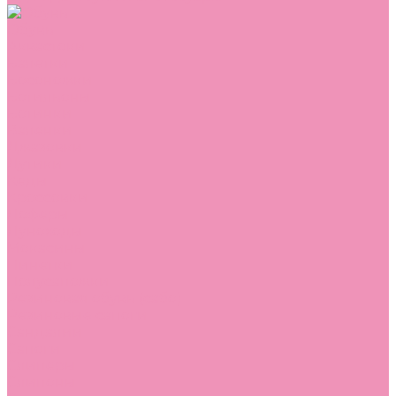
Обувь
Аквастоки
Балетки
Босоножки
Ботильоны
Ботинки
Валенки
Джазовки
Дутики
Кеды
Кроссовки
Лоферы
Луноходы
Мокасины
Пинетки
Полусапожки
Резиновая обувь (сабо)
Резиновые сапоги
Сандалии
Сапоги
Слиперы
Слипоны