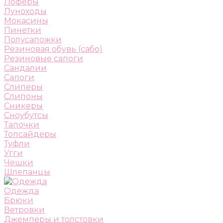
Лоферы
Луноходы
Мокасины
Пинетки
Полусапожки
Резиновая обувь (сабо)
Резиновые сапоги
Сандалии
Сапоги
Слиперы
Слипоны
Сникеры
Сноубутсы
Тапочки
Топсайдеры
Туфли
Угги
Чешки
Шлепанцы
Одежда
Брюки
Ветровки
Джемперы и толстовки