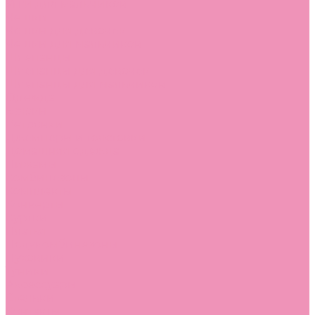
Угги для мальчиков
Чешки
Чешки для девочек
Чешки для мальчиков
Шлепанцы
Шлепанцы для девочек
Шлепанцы для мальчиков
Одежда
Брюки
Ветровки
Джемперы и толстовки
Домашняя одежда
Пижамы
Комбинезоны
Комплекты
Конверты
Куртки
Платья
Полукомбинезоны
Пуховики
Туники
Аксессуары
Стельки
Контакты