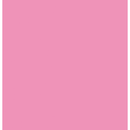
Босоножки
Босоножки для девочек
Босоножки для мальчиков
Ботильоны
Ботильоны для девочек
Ботинки
Ботинки для девочек
Ботинки для мальчиков
Валенки
Валенки для девочек
Валенки для мальчиков
Джазовки
Джазовки для девочек
Дутики
Дутики для девочек
Дутики для мальчиков
Кеды
Кеды для девочек
Кеды для мальчиков
Кроссовки
Кроссовки для девочек
Кроссовки для мальчиков
Лоферы
Лоферы для девочек