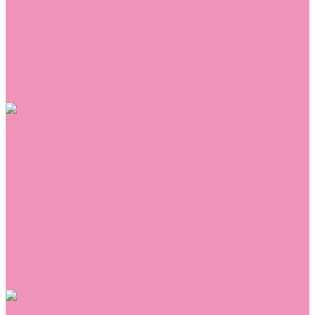
Сникеры
Сноубутсы
Тапочки
Топсайдеры
Туфли
Угги
Чешки
Шлепанцы
Одежда
Брюки
Ветровки
Джемперы и толстовки
Домашняя одежда
Комбинезоны
Комплекты
Конверты
Куртки
Платья
Полукомбинезоны
Пуховики
Туники
Аксессуары