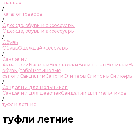
Главная
/
Каталог товаров
/
Одежда, обувь и аксессуары
Одежда, обувь и аксессуары
/
Обувь
Обувь
Одежда
Аксессуары
/
Сандалии
Аквастоки
Балетки
Босоножки
Ботильоны
Ботинки
В
обувь (сабо)
Резиновые
сапоги
Сандалии
Сапоги
Слиперы
Слипоны
Сникеры
/
Сандалии для мальчиков
Сандалии для девочек
Сандалии для мальчиков
/
туфли летние
туфли летние