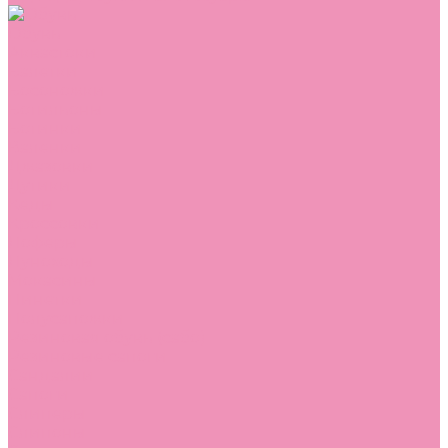
Обувь
Аквастоки
Балетки
Босоножки
Ботильоны
Ботинки
Валенки
Джазовки
Дутики
Кеды
Кроссовки
Лоферы
Луноходы
Мокасины
Пинетки
Полусапожки
Резиновая обувь (сабо)
Резиновые сапоги
Сандалии
Сапоги
Слиперы
Слипоны