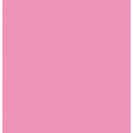
Стельки
Контакты
Помощь
Покупки
Помощь покупателю
Вопрос - ответ
Бренды
Коллекции
Готовые образы
Компания
Новости
Политика конфиденциальности
Сертификаты
...
Каталог
Одежда, обувь и аксессуары
Обувь
Аквастоки
Аквастоки для девочек
Аквастоки для мальчиков
Балетки
Балетки для девочек
Балетки для мальчиков