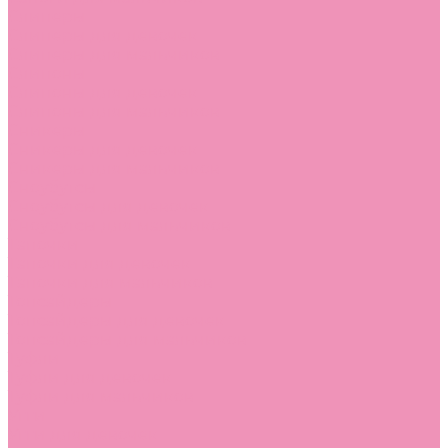
Слиперы
Слиперы для девочек
Слиперы для мальчиков
Слипоны
Слипоны для девочек
Слипоны для мальчиков
Сникеры
Сникеры для девочек
Сникеры для мальчиков
Сноубутсы
Сноубутсы для девочек
Сноубутсы для мальчиков
Тапочки
Тапочки для девочек
Тапочки для мальчиков
Топсайдеры
Топсайдеры для девочек
Топсайдеры для мальчиков
Туфли
Туфли для девочек
Туфли для мальчиков
Угги
Угги для девочек