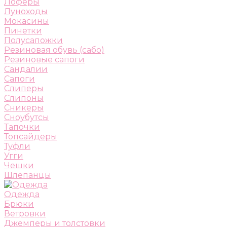
Лоферы
Луноходы
Мокасины
Пинетки
Полусапожки
Резиновая обувь (сабо)
Резиновые сапоги
Сандалии
Сапоги
Слиперы
Слипоны
Сникеры
Сноубутсы
Тапочки
Топсайдеры
Туфли
Угги
Чешки
Шлепанцы
Одежда
Брюки
Ветровки
Джемперы и толстовки