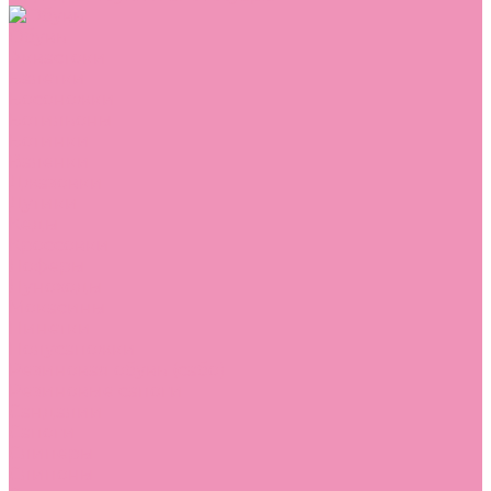
Обувь
Аквастоки
Балетки
Босоножки
Ботильоны
Ботинки
Валенки
Джазовки
Дутики
Кеды
Кроссовки
Лоферы
Луноходы
Мокасины
Пинетки
Полусапожки
Резиновая обувь (сабо)
Резиновые сапоги
Сандалии
Сапоги
Слиперы
Слипоны