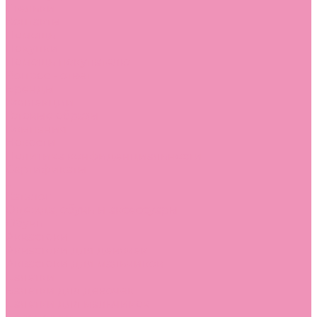
Стельки
Контакты
Помощь
Покупки
Помощь покупателю
Вопрос - ответ
Бренды
Коллекции
Готовые образы
Компания
Новости
Политика конфиденциальности
Сертификаты
...
Каталог
Одежда, обувь и аксессуары
Обувь
Аквастоки
Аквастоки для девочек
Аквастоки для мальчиков
Балетки
Балетки для девочек
Балетки для мальчиков