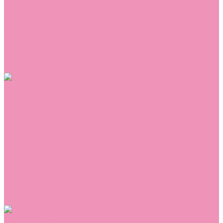
Сникеры
Сноубутсы
Тапочки
Топсайдеры
Туфли
Угги
Чешки
Шлепанцы
Одежда
Брюки
Ветровки
Джемперы и толстовки
Домашняя одежда
Комбинезоны
Комплекты
Конверты
Куртки
Платья
Полукомбинезоны
Пуховики
Туники
Аксессуары