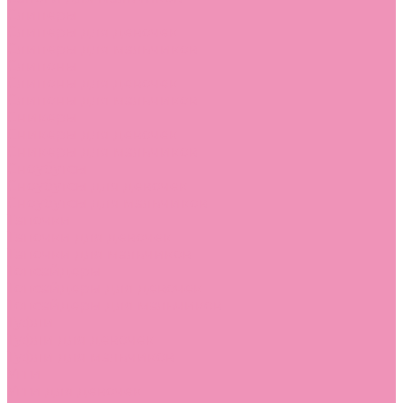
Слиперы
Слиперы для девочек
Слиперы для мальчиков
Слипоны
Слипоны для девочек
Слипоны для мальчиков
Сникеры
Сникеры для девочек
Сникеры для мальчиков
Сноубутсы
Сноубутсы для девочек
Сноубутсы для мальчиков
Тапочки
Тапочки для девочек
Тапочки для мальчиков
Топсайдеры
Топсайдеры для девочек
Топсайдеры для мальчиков
Туфли
Туфли для девочек
Туфли для мальчиков
Угги
Угги для девочек