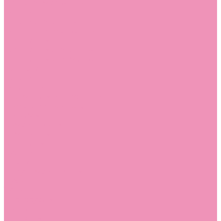
Угги для мальчиков
Чешки
Чешки для девочек
Чешки для мальчиков
Шлепанцы
Шлепанцы для девочек
Шлепанцы для мальчиков
Одежда
Брюки
Ветровки
Джемперы и толстовки
Домашняя одежда
Пижамы
Комбинезоны
Комплекты
Конверты
Куртки
Платья
Полукомбинезоны
Пуховики
Туники
Аксессуары
Стельки
Контакты