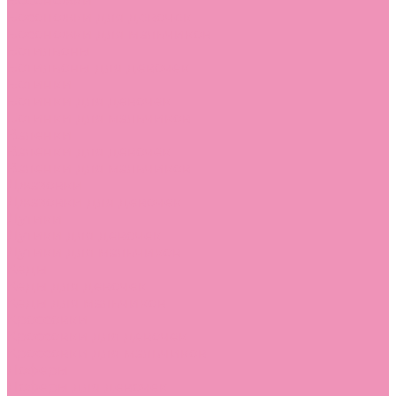
Босоножки
Босоножки для девочек
Босоножки для мальчиков
Ботильоны
Ботильоны для девочек
Ботинки
Ботинки для девочек
Ботинки для мальчиков
Валенки
Валенки для девочек
Валенки для мальчиков
Джазовки
Джазовки для девочек
Дутики
Дутики для девочек
Дутики для мальчиков
Кеды
Кеды для девочек
Кеды для мальчиков
Кроссовки
Кроссовки для девочек
Кроссовки для мальчиков
Лоферы
Лоферы для девочек