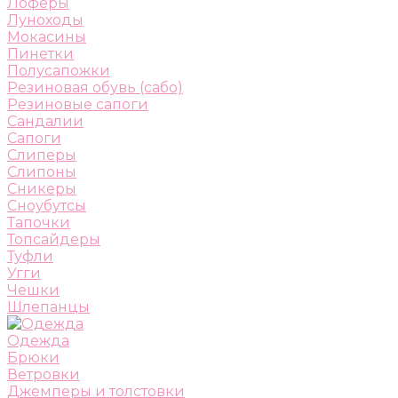
Лоферы
Луноходы
Мокасины
Пинетки
Полусапожки
Резиновая обувь (сабо)
Резиновые сапоги
Сандалии
Сапоги
Слиперы
Слипоны
Сникеры
Сноубутсы
Тапочки
Топсайдеры
Туфли
Угги
Чешки
Шлепанцы
Одежда
Брюки
Ветровки
Джемперы и толстовки