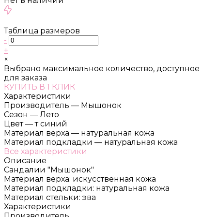
Нет в наличии
Таблица размеров
-
+
×
Выбрано максимальное количество, доступное
для заказа
КУПИТЬ В 1 КЛИК
Характеристики
Производитель
—
Мышонок
Сезон
—
Лето
Цвет
—
т синий
Материал верха
—
натуральная кожа
Материал подкладки
—
натуральная кожа
Все характеристики
Описание
Сандалии "Мышонок"
Материал верха: искусственная кожа
Материал подкладки: натуральная кожа
Материал стельки: эва
Характеристики
Производитель