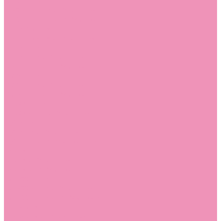
Босоножки
Босоножки для девочек
Босоножки для мальчиков
Ботильоны
Ботильоны для девочек
Ботинки
Ботинки для девочек
Ботинки для мальчиков
Валенки
Валенки для девочек
Валенки для мальчиков
Джазовки
Джазовки для девочек
Дутики
Дутики для девочек
Дутики для мальчиков
Кеды
Кеды для девочек
Кеды для мальчиков
Кроссовки
Кроссовки для девочек
Кроссовки для мальчиков
Лоферы
Лоферы для девочек