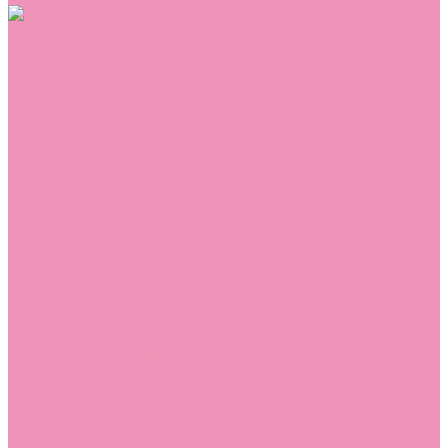
Обувь
Аквастоки
Балетки
Босоножки
Ботильоны
Ботинки
Валенки
Джазовки
Дутики
Кеды
Кроссовки
Лоферы
Луноходы
Мокасины
Пинетки
Полусапожки
Резиновая обувь (сабо)
Резиновые сапоги
Сандалии
Сапоги
Слиперы
Слипоны