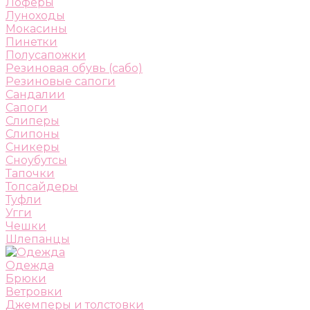
Лоферы
Луноходы
Мокасины
Пинетки
Полусапожки
Резиновая обувь (сабо)
Резиновые сапоги
Сандалии
Сапоги
Слиперы
Слипоны
Сникеры
Сноубутсы
Тапочки
Топсайдеры
Туфли
Угги
Чешки
Шлепанцы
Одежда
Брюки
Ветровки
Джемперы и толстовки