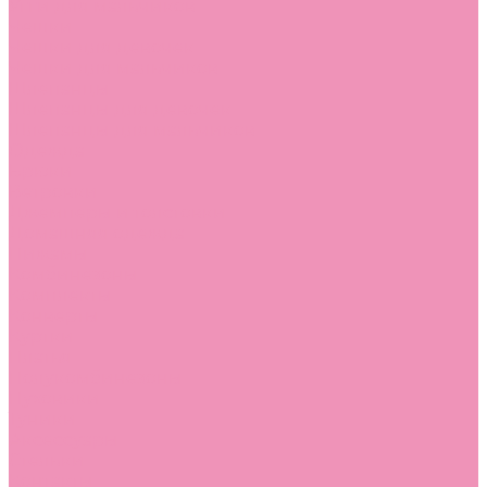
Угги для мальчиков
Чешки
Чешки для девочек
Чешки для мальчиков
Шлепанцы
Шлепанцы для девочек
Шлепанцы для мальчиков
Одежда
Брюки
Ветровки
Джемперы и толстовки
Домашняя одежда
Пижамы
Комбинезоны
Комплекты
Конверты
Куртки
Платья
Полукомбинезоны
Пуховики
Туники
Аксессуары
Стельки
Контакты