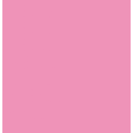
Слиперы
Слиперы для девочек
Слиперы для мальчиков
Слипоны
Слипоны для девочек
Слипоны для мальчиков
Сникеры
Сникеры для девочек
Сникеры для мальчиков
Сноубутсы
Сноубутсы для девочек
Сноубутсы для мальчиков
Тапочки
Тапочки для девочек
Тапочки для мальчиков
Топсайдеры
Топсайдеры для девочек
Топсайдеры для мальчиков
Туфли
Туфли для девочек
Туфли для мальчиков
Угги
Угги для девочек