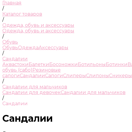
Главная
/
Каталог товаров
/
Одежда, обувь и аксессуары
Одежда, обувь и аксессуары
/
Обувь
Обувь
Одежда
Аксессуары
/
Сандалии
Аквастоки
Балетки
Босоножки
Ботильоны
Ботинки
В
обувь (сабо)
Резиновые
сапоги
Сандалии
Сапоги
Слиперы
Слипоны
Сникеры
/
Сандалии для мальчиков
Сандалии для девочек
Сандалии для мальчиков
/
Сандалии
Сандалии