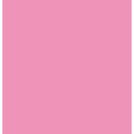
Стельки
Контакты
Помощь
Покупки
Помощь покупателю
Вопрос - ответ
Бренды
Коллекции
Готовые образы
Компания
Новости
Политика конфиденциальности
Сертификаты
...
Каталог
Одежда, обувь и аксессуары
Обувь
Аквастоки
Аквастоки для девочек
Аквастоки для мальчиков
Балетки
Балетки для девочек
Балетки для мальчиков