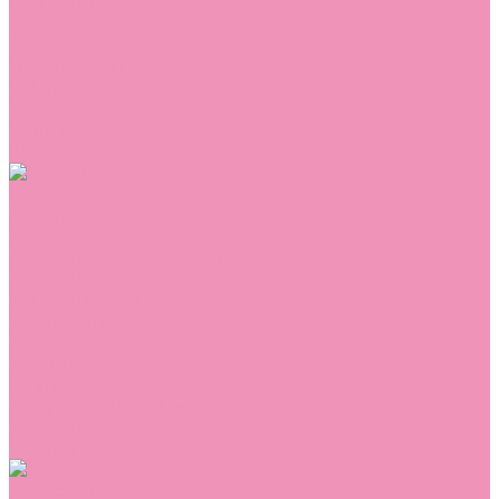
Сникеры
Сноубутсы
Тапочки
Топсайдеры
Туфли
Угги
Чешки
Шлепанцы
Одежда
Брюки
Ветровки
Джемперы и толстовки
Домашняя одежда
Комбинезоны
Комплекты
Конверты
Куртки
Платья
Полукомбинезоны
Пуховики
Туники
Аксессуары