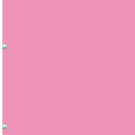
Сникеры
Сноубутсы
Тапочки
Топсайдеры
Туфли
Угги
Чешки
Шлепанцы
Одежда
Брюки
Ветровки
Джемперы и толстовки
Домашняя одежда
Комбинезоны
Комплекты
Конверты
Куртки
Платья
Полукомбинезоны
Пуховики
Туники
Аксессуары