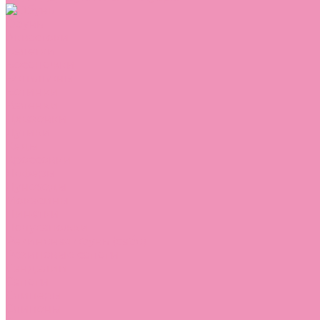
Обувь
Аквастоки
Балетки
Босоножки
Ботильоны
Ботинки
Валенки
Джазовки
Дутики
Кеды
Кроссовки
Лоферы
Луноходы
Мокасины
Пинетки
Полусапожки
Резиновая обувь (сабо)
Резиновые сапоги
Сандалии
Сапоги
Слиперы
Слипоны