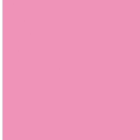
Стельки
Контакты
Помощь
Покупки
Помощь покупателю
Вопрос - ответ
Бренды
Коллекции
Готовые образы
Компания
Новости
Политика конфиденциальности
Сертификаты
...
Каталог
Одежда, обувь и аксессуары
Обувь
Аквастоки
Аквастоки для девочек
Аквастоки для мальчиков
Балетки
Балетки для девочек
Балетки для мальчиков