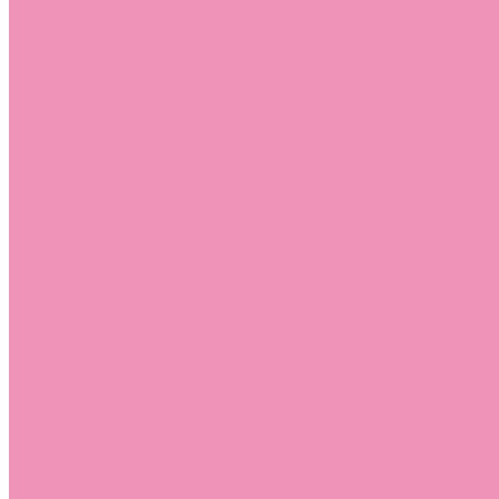
Босоножки
Босоножки для девочек
Босоножки для мальчиков
Ботильоны
Ботильоны для девочек
Ботинки
Ботинки для девочек
Ботинки для мальчиков
Валенки
Валенки для девочек
Валенки для мальчиков
Джазовки
Джазовки для девочек
Дутики
Дутики для девочек
Дутики для мальчиков
Кеды
Кеды для девочек
Кеды для мальчиков
Кроссовки
Кроссовки для девочек
Кроссовки для мальчиков
Лоферы
Лоферы для девочек