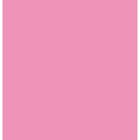
Слиперы
Слиперы для девочек
Слиперы для мальчиков
Слипоны
Слипоны для девочек
Слипоны для мальчиков
Сникеры
Сникеры для девочек
Сникеры для мальчиков
Сноубутсы
Сноубутсы для девочек
Сноубутсы для мальчиков
Тапочки
Тапочки для девочек
Тапочки для мальчиков
Топсайдеры
Топсайдеры для девочек
Топсайдеры для мальчиков
Туфли
Туфли для девочек
Туфли для мальчиков
Угги
Угги для девочек