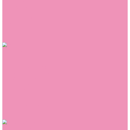
Сникеры
Сноубутсы
Тапочки
Топсайдеры
Туфли
Угги
Чешки
Шлепанцы
Одежда
Брюки
Ветровки
Джемперы и толстовки
Домашняя одежда
Комбинезоны
Комплекты
Конверты
Куртки
Платья
Полукомбинезоны
Пуховики
Туники
Аксессуары