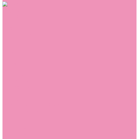
Обувь
Аквастоки
Балетки
Босоножки
Ботильоны
Ботинки
Валенки
Джазовки
Дутики
Кеды
Кроссовки
Лоферы
Луноходы
Мокасины
Пинетки
Полусапожки
Резиновая обувь (сабо)
Резиновые сапоги
Сандалии
Сапоги
Слиперы
Слипоны