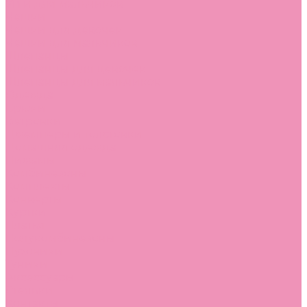
Угги для мальчиков
Чешки
Чешки для девочек
Чешки для мальчиков
Шлепанцы
Шлепанцы для девочек
Шлепанцы для мальчиков
Одежда
Брюки
Ветровки
Джемперы и толстовки
Домашняя одежда
Пижамы
Комбинезоны
Комплекты
Конверты
Куртки
Платья
Полукомбинезоны
Пуховики
Туники
Аксессуары
Стельки
Контакты