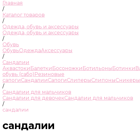
Главная
/
Каталог товаров
/
Одежда, обувь и аксессуары
Одежда, обувь и аксессуары
/
Обувь
Обувь
Одежда
Аксессуары
/
Сандалии
Аквастоки
Балетки
Босоножки
Ботильоны
Ботинки
В
обувь (сабо)
Резиновые
сапоги
Сандалии
Сапоги
Слиперы
Слипоны
Сникеры
/
Сандалии для мальчиков
Сандалии для девочек
Сандалии для мальчиков
/
сандалии
сандалии