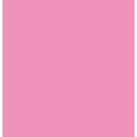
Босоножки
Босоножки для девочек
Босоножки для мальчиков
Ботильоны
Ботильоны для девочек
Ботинки
Ботинки для девочек
Ботинки для мальчиков
Валенки
Валенки для девочек
Валенки для мальчиков
Джазовки
Джазовки для девочек
Дутики
Дутики для девочек
Дутики для мальчиков
Кеды
Кеды для девочек
Кеды для мальчиков
Кроссовки
Кроссовки для девочек
Кроссовки для мальчиков
Лоферы
Лоферы для девочек