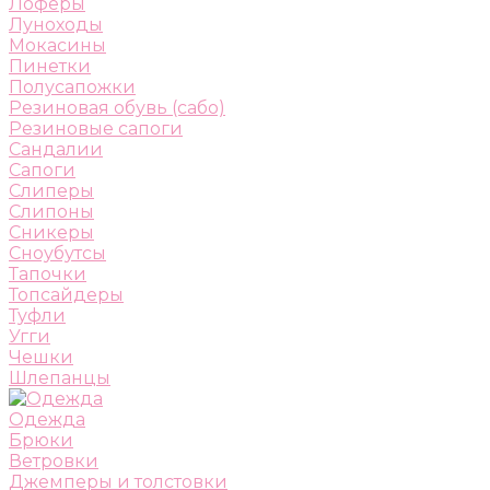
Лоферы
Луноходы
Мокасины
Пинетки
Полусапожки
Резиновая обувь (сабо)
Резиновые сапоги
Сандалии
Сапоги
Слиперы
Слипоны
Сникеры
Сноубутсы
Тапочки
Топсайдеры
Туфли
Угги
Чешки
Шлепанцы
Одежда
Брюки
Ветровки
Джемперы и толстовки