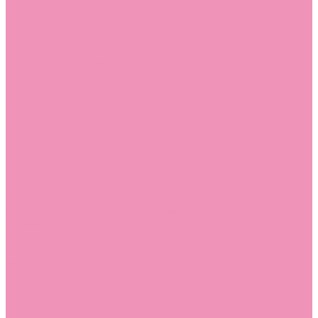
Стельки
Контакты
Помощь
Покупки
Помощь покупателю
Вопрос - ответ
Бренды
Коллекции
Готовые образы
Компания
Новости
Политика конфиденциальности
Сертификаты
...
Каталог
Одежда, обувь и аксессуары
Обувь
Аквастоки
Аквастоки для девочек
Аквастоки для мальчиков
Балетки
Балетки для девочек
Балетки для мальчиков