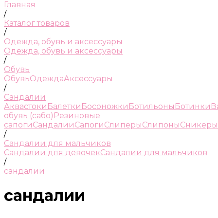
Главная
/
Каталог товаров
/
Одежда, обувь и аксессуары
Одежда, обувь и аксессуары
/
Обувь
Обувь
Одежда
Аксессуары
/
Сандалии
Аквастоки
Балетки
Босоножки
Ботильоны
Ботинки
В
обувь (сабо)
Резиновые
сапоги
Сандалии
Сапоги
Слиперы
Слипоны
Сникеры
/
Сандалии для мальчиков
Сандалии для девочек
Сандалии для мальчиков
/
сандалии
сандалии