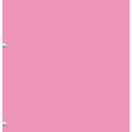
Сникеры
Сноубутсы
Тапочки
Топсайдеры
Туфли
Угги
Чешки
Шлепанцы
Одежда
Брюки
Ветровки
Джемперы и толстовки
Домашняя одежда
Комбинезоны
Комплекты
Конверты
Куртки
Платья
Полукомбинезоны
Пуховики
Туники
Аксессуары