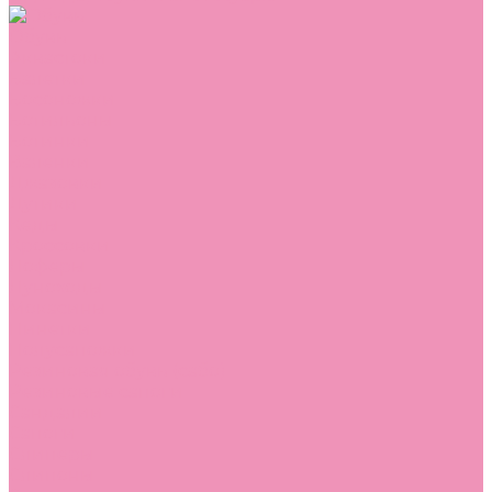
Обувь
Аквастоки
Балетки
Босоножки
Ботильоны
Ботинки
Валенки
Джазовки
Дутики
Кеды
Кроссовки
Лоферы
Луноходы
Мокасины
Пинетки
Полусапожки
Резиновая обувь (сабо)
Резиновые сапоги
Сандалии
Сапоги
Слиперы
Слипоны