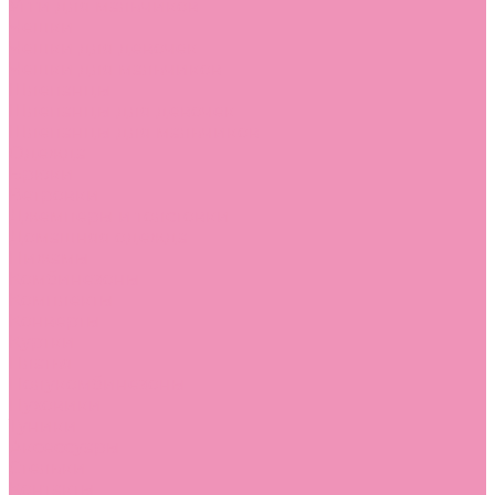
Угги для мальчиков
Чешки
Чешки для девочек
Чешки для мальчиков
Шлепанцы
Шлепанцы для девочек
Шлепанцы для мальчиков
Одежда
Брюки
Ветровки
Джемперы и толстовки
Домашняя одежда
Пижамы
Комбинезоны
Комплекты
Конверты
Куртки
Платья
Полукомбинезоны
Пуховики
Туники
Аксессуары
Стельки
Контакты