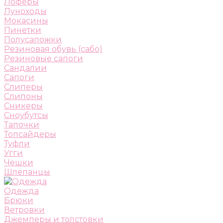
Лоферы
Луноходы
Мокасины
Пинетки
Полусапожки
Резиновая обувь (сабо)
Резиновые сапоги
Сандалии
Сапоги
Слиперы
Слипоны
Сникеры
Сноубутсы
Тапочки
Топсайдеры
Туфли
Угги
Чешки
Шлепанцы
Одежда
Брюки
Ветровки
Джемперы и толстовки