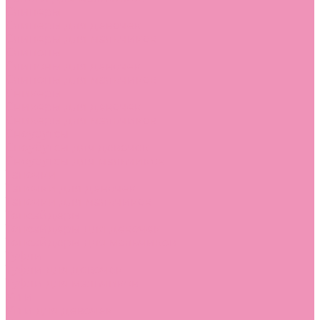
Слиперы
Слиперы для девочек
Слиперы для мальчиков
Слипоны
Слипоны для девочек
Слипоны для мальчиков
Сникеры
Сникеры для девочек
Сникеры для мальчиков
Сноубутсы
Сноубутсы для девочек
Сноубутсы для мальчиков
Тапочки
Тапочки для девочек
Тапочки для мальчиков
Топсайдеры
Топсайдеры для девочек
Топсайдеры для мальчиков
Туфли
Туфли для девочек
Туфли для мальчиков
Угги
Угги для девочек