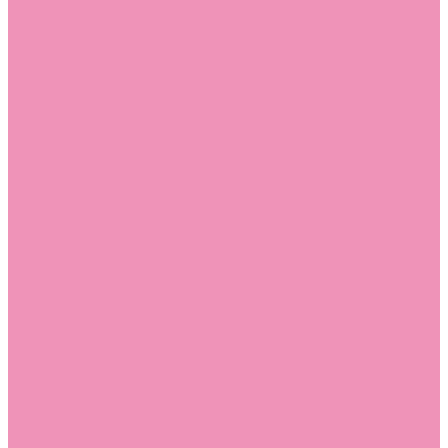
Босоножки
Босоножки для девочек
Босоножки для мальчиков
Ботильоны
Ботильоны для девочек
Ботинки
Ботинки для девочек
Ботинки для мальчиков
Валенки
Валенки для девочек
Валенки для мальчиков
Джазовки
Джазовки для девочек
Дутики
Дутики для девочек
Дутики для мальчиков
Кеды
Кеды для девочек
Кеды для мальчиков
Кроссовки
Кроссовки для девочек
Кроссовки для мальчиков
Лоферы
Лоферы для девочек