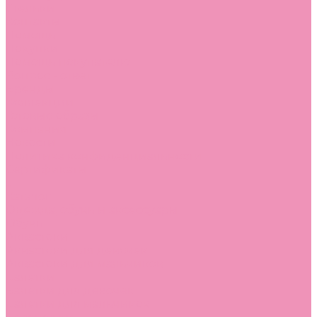
Стельки
Контакты
Помощь
Покупки
Помощь покупателю
Вопрос - ответ
Бренды
Коллекции
Готовые образы
Компания
Новости
Политика конфиденциальности
Сертификаты
...
Каталог
Одежда, обувь и аксессуары
Обувь
Аквастоки
Аквастоки для девочек
Аквастоки для мальчиков
Балетки
Балетки для девочек
Балетки для мальчиков