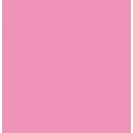
Угги для мальчиков
Чешки
Чешки для девочек
Чешки для мальчиков
Шлепанцы
Шлепанцы для девочек
Шлепанцы для мальчиков
Одежда
Брюки
Ветровки
Джемперы и толстовки
Домашняя одежда
Пижамы
Комбинезоны
Комплекты
Конверты
Куртки
Платья
Полукомбинезоны
Пуховики
Туники
Аксессуары
Стельки
Контакты