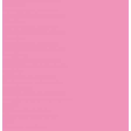
Слиперы
Слиперы для девочек
Слиперы для мальчиков
Слипоны
Слипоны для девочек
Слипоны для мальчиков
Сникеры
Сникеры для девочек
Сникеры для мальчиков
Сноубутсы
Сноубутсы для девочек
Сноубутсы для мальчиков
Тапочки
Тапочки для девочек
Тапочки для мальчиков
Топсайдеры
Топсайдеры для девочек
Топсайдеры для мальчиков
Туфли
Туфли для девочек
Туфли для мальчиков
Угги
Угги для девочек