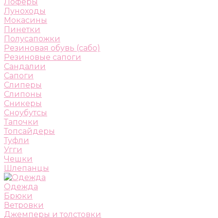
Лоферы
Луноходы
Мокасины
Пинетки
Полусапожки
Резиновая обувь (сабо)
Резиновые сапоги
Сандалии
Сапоги
Слиперы
Слипоны
Сникеры
Сноубутсы
Тапочки
Топсайдеры
Туфли
Угги
Чешки
Шлепанцы
Одежда
Брюки
Ветровки
Джемперы и толстовки