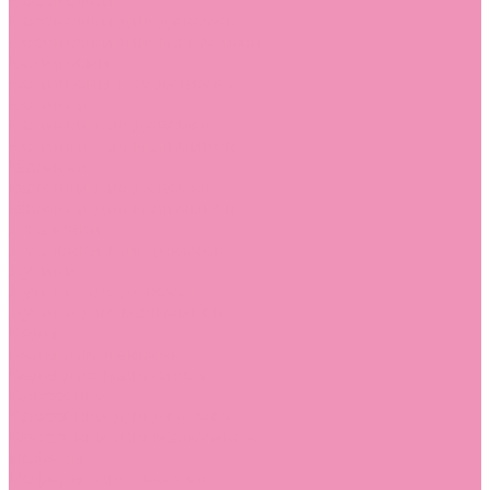
Босоножки
Босоножки для девочек
Босоножки для мальчиков
Ботильоны
Ботильоны для девочек
Ботинки
Ботинки для девочек
Ботинки для мальчиков
Валенки
Валенки для девочек
Валенки для мальчиков
Джазовки
Джазовки для девочек
Дутики
Дутики для девочек
Дутики для мальчиков
Кеды
Кеды для девочек
Кеды для мальчиков
Кроссовки
Кроссовки для девочек
Кроссовки для мальчиков
Лоферы
Лоферы для девочек