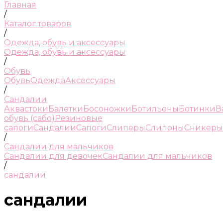
Главная
/
Каталог товаров
/
Одежда, обувь и аксессуары
Одежда, обувь и аксессуары
/
Обувь
Обувь
Одежда
Аксессуары
/
Сандалии
Аквастоки
Балетки
Босоножки
Ботильоны
Ботинки
В
обувь (сабо)
Резиновые
сапоги
Сандалии
Сапоги
Слиперы
Слипоны
Сникеры
/
Сандалии для мальчиков
Сандалии для девочек
Сандалии для мальчиков
/
сандалии
сандалии