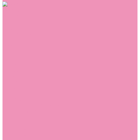
Обувь
Аквастоки
Балетки
Босоножки
Ботильоны
Ботинки
Валенки
Джазовки
Дутики
Кеды
Кроссовки
Лоферы
Луноходы
Мокасины
Пинетки
Полусапожки
Резиновая обувь (сабо)
Резиновые сапоги
Сандалии
Сапоги
Слиперы
Слипоны