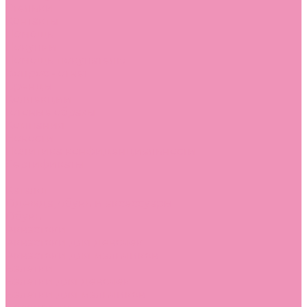
Стельки
Контакты
Помощь
Покупки
Помощь покупателю
Вопрос - ответ
Бренды
Коллекции
Готовые образы
Компания
Новости
Политика конфиденциальности
Сертификаты
...
Каталог
Одежда, обувь и аксессуары
Обувь
Аквастоки
Аквастоки для девочек
Аквастоки для мальчиков
Балетки
Балетки для девочек
Балетки для мальчиков