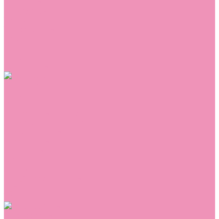
Сникеры
Сноубутсы
Тапочки
Топсайдеры
Туфли
Угги
Чешки
Шлепанцы
Одежда
Брюки
Ветровки
Джемперы и толстовки
Домашняя одежда
Комбинезоны
Комплекты
Конверты
Куртки
Платья
Полукомбинезоны
Пуховики
Туники
Аксессуары