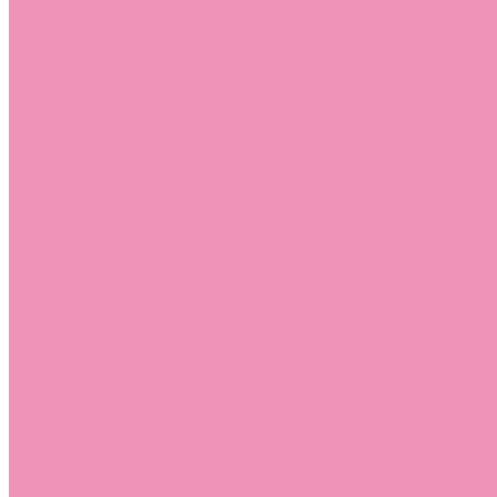
Босоножки
Босоножки для девочек
Босоножки для мальчиков
Ботильоны
Ботильоны для девочек
Ботинки
Ботинки для девочек
Ботинки для мальчиков
Валенки
Валенки для девочек
Валенки для мальчиков
Джазовки
Джазовки для девочек
Дутики
Дутики для девочек
Дутики для мальчиков
Кеды
Кеды для девочек
Кеды для мальчиков
Кроссовки
Кроссовки для девочек
Кроссовки для мальчиков
Лоферы
Лоферы для девочек