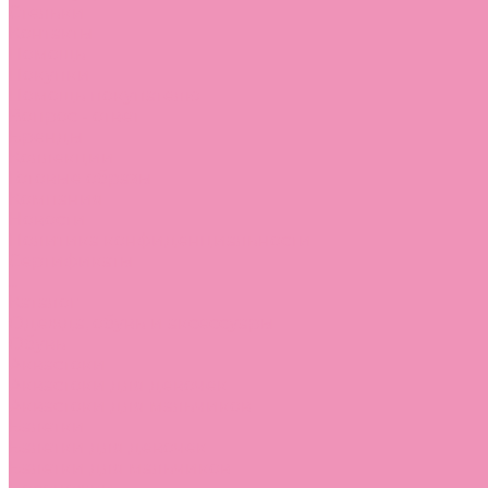
Стельки
Контакты
Помощь
Покупки
Помощь покупателю
Вопрос - ответ
Бренды
Коллекции
Готовые образы
Компания
Новости
Политика конфиденциальности
Сертификаты
...
Каталог
Одежда, обувь и аксессуары
Обувь
Аквастоки
Аквастоки для девочек
Аквастоки для мальчиков
Балетки
Балетки для девочек
Балетки для мальчиков