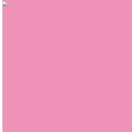
Обувь
Аквастоки
Балетки
Босоножки
Ботильоны
Ботинки
Валенки
Джазовки
Дутики
Кеды
Кроссовки
Лоферы
Луноходы
Мокасины
Пинетки
Полусапожки
Резиновая обувь (сабо)
Резиновые сапоги
Сандалии
Сапоги
Слиперы
Слипоны