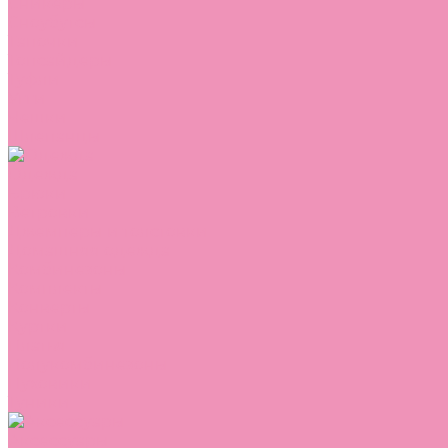
Сникеры
Сноубутсы
Тапочки
Топсайдеры
Туфли
Угги
Чешки
Шлепанцы
Одежда
Брюки
Ветровки
Джемперы и толстовки
Домашняя одежда
Комбинезоны
Комплекты
Конверты
Куртки
Платья
Полукомбинезоны
Пуховики
Туники
Аксессуары