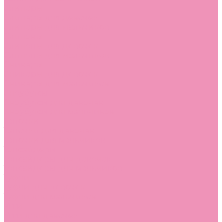
Слиперы
Слиперы для девочек
Слиперы для мальчиков
Слипоны
Слипоны для девочек
Слипоны для мальчиков
Сникеры
Сникеры для девочек
Сникеры для мальчиков
Сноубутсы
Сноубутсы для девочек
Сноубутсы для мальчиков
Тапочки
Тапочки для девочек
Тапочки для мальчиков
Топсайдеры
Топсайдеры для девочек
Топсайдеры для мальчиков
Туфли
Туфли для девочек
Туфли для мальчиков
Угги
Угги для девочек