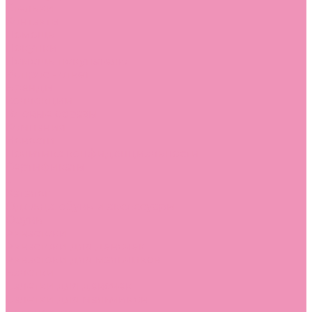
Стельки
Контакты
Помощь
Покупки
Помощь покупателю
Вопрос - ответ
Бренды
Коллекции
Готовые образы
Компания
Новости
Политика конфиденциальности
Сертификаты
...
Каталог
Одежда, обувь и аксессуары
Обувь
Аквастоки
Аквастоки для девочек
Аквастоки для мальчиков
Балетки
Балетки для девочек
Балетки для мальчиков