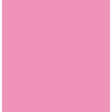
Босоножки
Босоножки для девочек
Босоножки для мальчиков
Ботильоны
Ботильоны для девочек
Ботинки
Ботинки для девочек
Ботинки для мальчиков
Валенки
Валенки для девочек
Валенки для мальчиков
Джазовки
Джазовки для девочек
Дутики
Дутики для девочек
Дутики для мальчиков
Кеды
Кеды для девочек
Кеды для мальчиков
Кроссовки
Кроссовки для девочек
Кроссовки для мальчиков
Лоферы
Лоферы для девочек