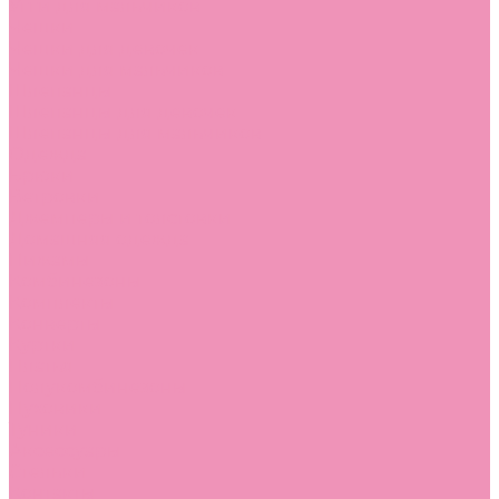
Угги для мальчиков
Чешки
Чешки для девочек
Чешки для мальчиков
Шлепанцы
Шлепанцы для девочек
Шлепанцы для мальчиков
Одежда
Брюки
Ветровки
Джемперы и толстовки
Домашняя одежда
Пижамы
Комбинезоны
Комплекты
Конверты
Куртки
Платья
Полукомбинезоны
Пуховики
Туники
Аксессуары
Стельки
Контакты