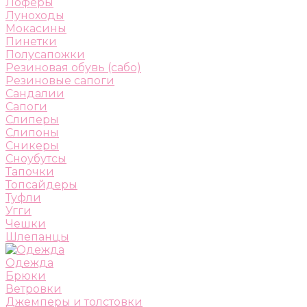
Лоферы
Луноходы
Мокасины
Пинетки
Полусапожки
Резиновая обувь (сабо)
Резиновые сапоги
Сандалии
Сапоги
Слиперы
Слипоны
Сникеры
Сноубутсы
Тапочки
Топсайдеры
Туфли
Угги
Чешки
Шлепанцы
Одежда
Брюки
Ветровки
Джемперы и толстовки