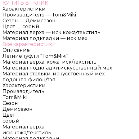
КУПИТЬ В 1 КЛИК
Характеристики
Производитель
—
Tom&Miki
Сезон
—
Демисезон
Цвет
—
серый
Материал верха
—
иск кожа/текстиль
Материал подкладки
—
иск мех
Все характеристики
Описание
Летние туфли "Tom&Miki"
Материал верха: кожа иск/текстиль
Материал подкладки:искусственный мех
Материал стельки: искусственный мех
подошва-филон/тэп
Характеристики
Производитель
Tom&Miki
Сезон
Демисезон
Цвет
серый
Материал верха
иск кожа/текстиль
Материал подкладки