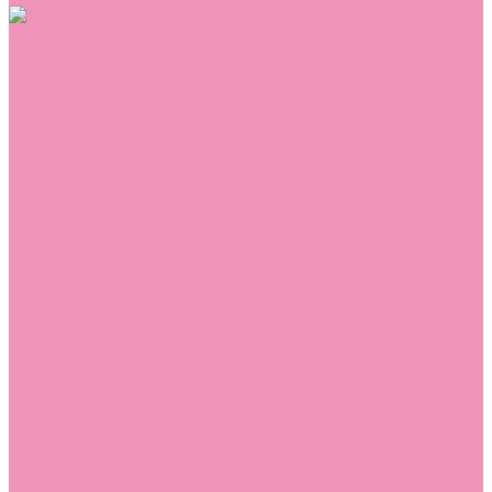
Обувь
Аквастоки
Балетки
Босоножки
Ботильоны
Ботинки
Валенки
Джазовки
Дутики
Кеды
Кроссовки
Лоферы
Луноходы
Мокасины
Пинетки
Полусапожки
Резиновая обувь (сабо)
Резиновые сапоги
Сандалии
Сапоги
Слиперы
Слипоны