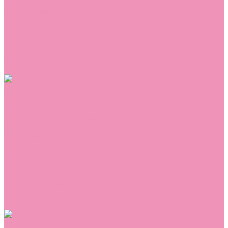
Сникеры
Сноубутсы
Тапочки
Топсайдеры
Туфли
Угги
Чешки
Шлепанцы
Одежда
Брюки
Ветровки
Джемперы и толстовки
Домашняя одежда
Комбинезоны
Комплекты
Конверты
Куртки
Платья
Полукомбинезоны
Пуховики
Туники
Аксессуары