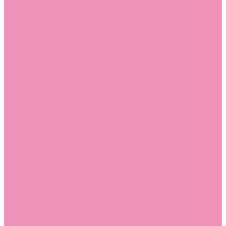
Угги для мальчиков
Чешки
Чешки для девочек
Чешки для мальчиков
Шлепанцы
Шлепанцы для девочек
Шлепанцы для мальчиков
Одежда
Брюки
Ветровки
Джемперы и толстовки
Домашняя одежда
Пижамы
Комбинезоны
Комплекты
Конверты
Куртки
Платья
Полукомбинезоны
Пуховики
Туники
Аксессуары
Стельки
Контакты