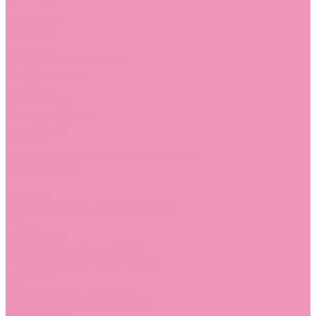
Стельки
Контакты
Помощь
Покупки
Помощь покупателю
Вопрос - ответ
Бренды
Коллекции
Готовые образы
Компания
Новости
Политика конфиденциальности
Сертификаты
...
Каталог
Одежда, обувь и аксессуары
Обувь
Аквастоки
Аквастоки для девочек
Аквастоки для мальчиков
Балетки
Балетки для девочек
Балетки для мальчиков