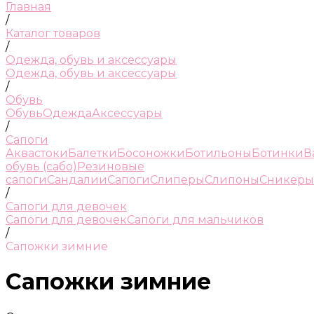
Главная
/
Каталог товаров
/
Одежда, обувь и аксессуары
Одежда, обувь и аксессуары
/
Обувь
Обувь
Одежда
Аксессуары
/
Сапоги
Аквастоки
Балетки
Босоножки
Ботильоны
Ботинки
В
обувь (сабо)
Резиновые
сапоги
Сандалии
Сапоги
Слиперы
Слипоны
Сникеры
/
Сапоги для девочек
Сапоги для девочек
Сапоги для мальчиков
/
Сапожки зимние
Сапожки зимние