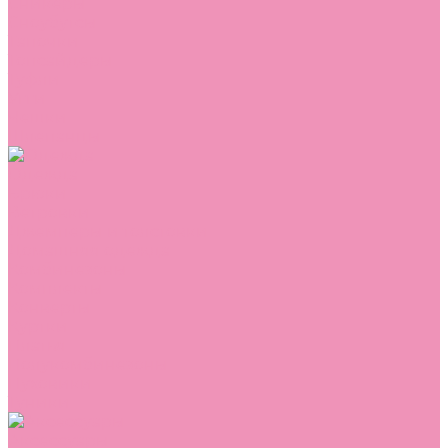
Сникеры
Сноубутсы
Тапочки
Топсайдеры
Туфли
Угги
Чешки
Шлепанцы
Одежда
Брюки
Ветровки
Джемперы и толстовки
Домашняя одежда
Комбинезоны
Комплекты
Конверты
Куртки
Платья
Полукомбинезоны
Пуховики
Туники
Аксессуары