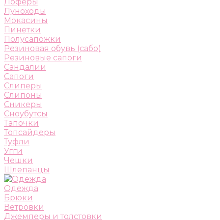
Лоферы
Луноходы
Мокасины
Пинетки
Полусапожки
Резиновая обувь (сабо)
Резиновые сапоги
Сандалии
Сапоги
Слиперы
Слипоны
Сникеры
Сноубутсы
Тапочки
Топсайдеры
Туфли
Угги
Чешки
Шлепанцы
Одежда
Брюки
Ветровки
Джемперы и толстовки