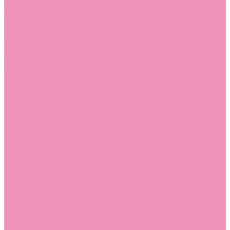
Босоножки
Босоножки для девочек
Босоножки для мальчиков
Ботильоны
Ботильоны для девочек
Ботинки
Ботинки для девочек
Ботинки для мальчиков
Валенки
Валенки для девочек
Валенки для мальчиков
Джазовки
Джазовки для девочек
Дутики
Дутики для девочек
Дутики для мальчиков
Кеды
Кеды для девочек
Кеды для мальчиков
Кроссовки
Кроссовки для девочек
Кроссовки для мальчиков
Лоферы
Лоферы для девочек