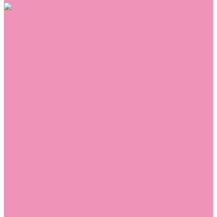
Обувь
Аквастоки
Балетки
Босоножки
Ботильоны
Ботинки
Валенки
Джазовки
Дутики
Кеды
Кроссовки
Лоферы
Луноходы
Мокасины
Пинетки
Полусапожки
Резиновая обувь (сабо)
Резиновые сапоги
Сандалии
Сапоги
Слиперы
Слипоны