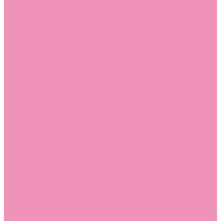
Слиперы
Слиперы для девочек
Слиперы для мальчиков
Слипоны
Слипоны для девочек
Слипоны для мальчиков
Сникеры
Сникеры для девочек
Сникеры для мальчиков
Сноубутсы
Сноубутсы для девочек
Сноубутсы для мальчиков
Тапочки
Тапочки для девочек
Тапочки для мальчиков
Топсайдеры
Топсайдеры для девочек
Топсайдеры для мальчиков
Туфли
Туфли для девочек
Туфли для мальчиков
Угги
Угги для девочек