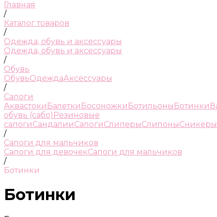
Главная
/
Каталог товаров
/
Одежда, обувь и аксессуары
Одежда, обувь и аксессуары
/
Обувь
Обувь
Одежда
Аксессуары
/
Сапоги
Аквастоки
Балетки
Босоножки
Ботильоны
Ботинки
В
обувь (сабо)
Резиновые
сапоги
Сандалии
Сапоги
Слиперы
Слипоны
Сникеры
/
Сапоги для мальчиков
Сапоги для девочек
Сапоги для мальчиков
/
Ботинки
Ботинки