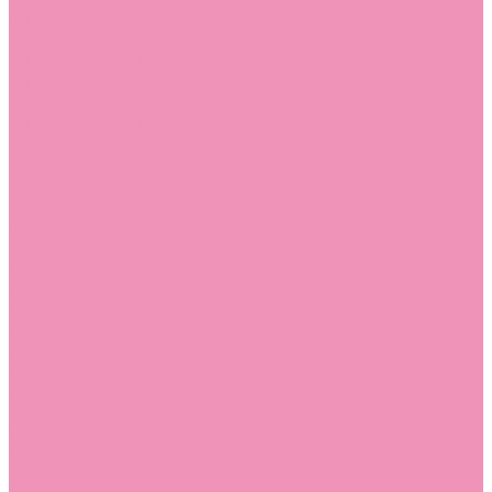
Слиперы
Слиперы для девочек
Слиперы для мальчиков
Слипоны
Слипоны для девочек
Слипоны для мальчиков
Сникеры
Сникеры для девочек
Сникеры для мальчиков
Сноубутсы
Сноубутсы для девочек
Сноубутсы для мальчиков
Тапочки
Тапочки для девочек
Тапочки для мальчиков
Топсайдеры
Топсайдеры для девочек
Топсайдеры для мальчиков
Туфли
Туфли для девочек
Туфли для мальчиков
Угги
Угги для девочек