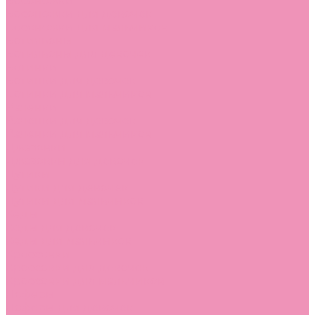
Босоножки
Босоножки для девочек
Босоножки для мальчиков
Ботильоны
Ботильоны для девочек
Ботинки
Ботинки для девочек
Ботинки для мальчиков
Валенки
Валенки для девочек
Валенки для мальчиков
Джазовки
Джазовки для девочек
Дутики
Дутики для девочек
Дутики для мальчиков
Кеды
Кеды для девочек
Кеды для мальчиков
Кроссовки
Кроссовки для девочек
Кроссовки для мальчиков
Лоферы
Лоферы для девочек