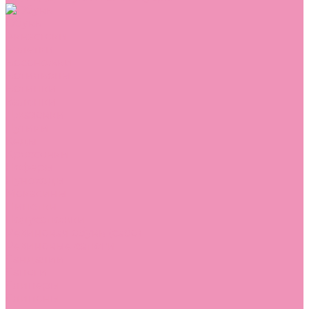
Обувь
Аквастоки
Балетки
Босоножки
Ботильоны
Ботинки
Валенки
Джазовки
Дутики
Кеды
Кроссовки
Лоферы
Луноходы
Мокасины
Пинетки
Полусапожки
Резиновая обувь (сабо)
Резиновые сапоги
Сандалии
Сапоги
Слиперы
Слипоны