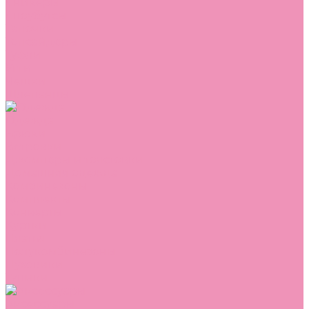
Сникеры
Сноубутсы
Тапочки
Топсайдеры
Туфли
Угги
Чешки
Шлепанцы
Одежда
Брюки
Ветровки
Джемперы и толстовки
Домашняя одежда
Комбинезоны
Комплекты
Конверты
Куртки
Платья
Полукомбинезоны
Пуховики
Туники
Аксессуары