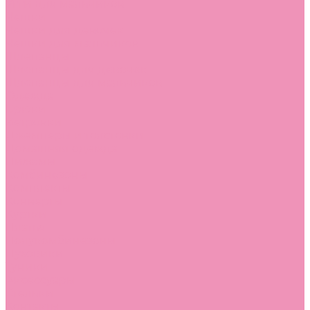
Угги для мальчиков
Чешки
Чешки для девочек
Чешки для мальчиков
Шлепанцы
Шлепанцы для девочек
Шлепанцы для мальчиков
Одежда
Брюки
Ветровки
Джемперы и толстовки
Домашняя одежда
Пижамы
Комбинезоны
Комплекты
Конверты
Куртки
Платья
Полукомбинезоны
Пуховики
Туники
Аксессуары
Стельки
Контакты