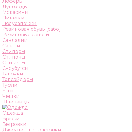
Лоферы
Луноходы
Мокасины
Пинетки
Полусапожки
Резиновая обувь (сабо)
Резиновые сапоги
Сандалии
Сапоги
Слиперы
Слипоны
Сникеры
Сноубутсы
Тапочки
Топсайдеры
Туфли
Угги
Чешки
Шлепанцы
Одежда
Брюки
Ветровки
Джемперы и толстовки