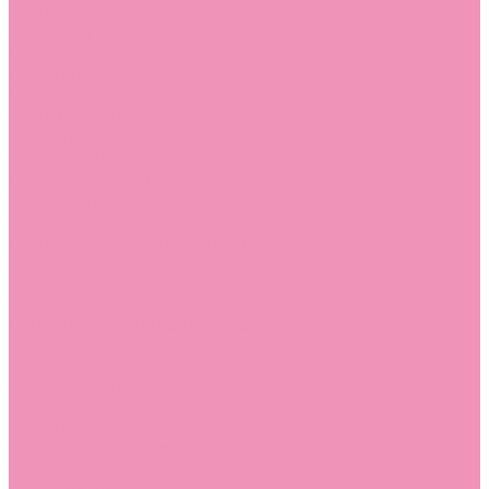
Стельки
Контакты
Помощь
Покупки
Помощь покупателю
Вопрос - ответ
Бренды
Коллекции
Готовые образы
Компания
Новости
Политика конфиденциальности
Сертификаты
...
Каталог
Одежда, обувь и аксессуары
Обувь
Аквастоки
Аквастоки для девочек
Аквастоки для мальчиков
Балетки
Балетки для девочек
Балетки для мальчиков