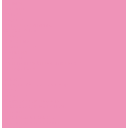
Стельки
Контакты
Помощь
Покупки
Помощь покупателю
Вопрос - ответ
Бренды
Коллекции
Готовые образы
Компания
Новости
Политика конфиденциальности
Сертификаты
...
Каталог
Одежда, обувь и аксессуары
Обувь
Аквастоки
Аквастоки для девочек
Аквастоки для мальчиков
Балетки
Балетки для девочек
Балетки для мальчиков