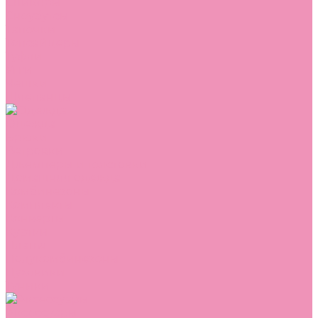
Сникеры
Сноубутсы
Тапочки
Топсайдеры
Туфли
Угги
Чешки
Шлепанцы
Одежда
Брюки
Ветровки
Джемперы и толстовки
Домашняя одежда
Комбинезоны
Комплекты
Конверты
Куртки
Платья
Полукомбинезоны
Пуховики
Туники
Аксессуары