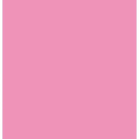
Слиперы
Слиперы для девочек
Слиперы для мальчиков
Слипоны
Слипоны для девочек
Слипоны для мальчиков
Сникеры
Сникеры для девочек
Сникеры для мальчиков
Сноубутсы
Сноубутсы для девочек
Сноубутсы для мальчиков
Тапочки
Тапочки для девочек
Тапочки для мальчиков
Топсайдеры
Топсайдеры для девочек
Топсайдеры для мальчиков
Туфли
Туфли для девочек
Туфли для мальчиков
Угги
Угги для девочек