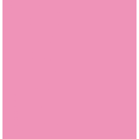
Босоножки
Босоножки для девочек
Босоножки для мальчиков
Ботильоны
Ботильоны для девочек
Ботинки
Ботинки для девочек
Ботинки для мальчиков
Валенки
Валенки для девочек
Валенки для мальчиков
Джазовки
Джазовки для девочек
Дутики
Дутики для девочек
Дутики для мальчиков
Кеды
Кеды для девочек
Кеды для мальчиков
Кроссовки
Кроссовки для девочек
Кроссовки для мальчиков
Лоферы
Лоферы для девочек