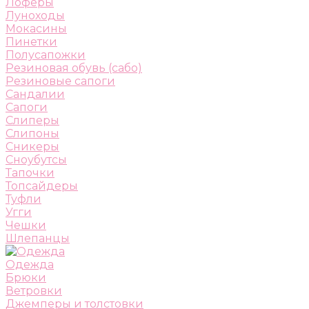
Лоферы
Луноходы
Мокасины
Пинетки
Полусапожки
Резиновая обувь (сабо)
Резиновые сапоги
Сандалии
Сапоги
Слиперы
Слипоны
Сникеры
Сноубутсы
Тапочки
Топсайдеры
Туфли
Угги
Чешки
Шлепанцы
Одежда
Брюки
Ветровки
Джемперы и толстовки