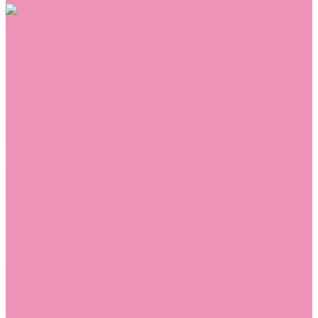
Обувь
Аквастоки
Балетки
Босоножки
Ботильоны
Ботинки
Валенки
Джазовки
Дутики
Кеды
Кроссовки
Лоферы
Луноходы
Мокасины
Пинетки
Полусапожки
Резиновая обувь (сабо)
Резиновые сапоги
Сандалии
Сапоги
Слиперы
Слипоны