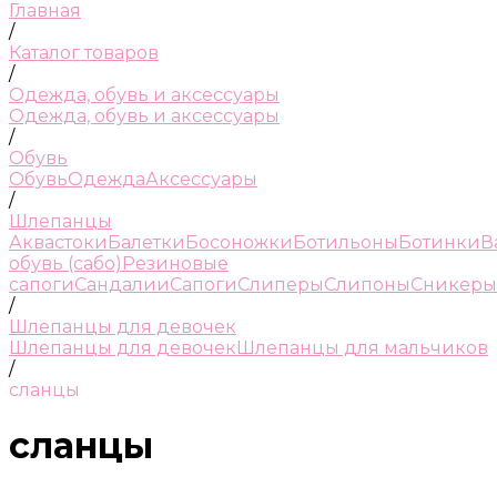
Главная
/
Каталог товаров
/
Одежда, обувь и аксессуары
Одежда, обувь и аксессуары
/
Обувь
Обувь
Одежда
Аксессуары
/
Шлепанцы
Аквастоки
Балетки
Босоножки
Ботильоны
Ботинки
В
обувь (сабо)
Резиновые
сапоги
Сандалии
Сапоги
Слиперы
Слипоны
Сникеры
/
Шлепанцы для девочек
Шлепанцы для девочек
Шлепанцы для мальчиков
/
сланцы
сланцы