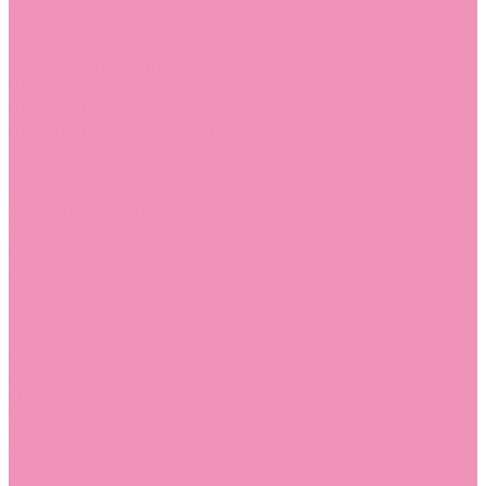
Угги для мальчиков
Чешки
Чешки для девочек
Чешки для мальчиков
Шлепанцы
Шлепанцы для девочек
Шлепанцы для мальчиков
Одежда
Брюки
Ветровки
Джемперы и толстовки
Домашняя одежда
Пижамы
Комбинезоны
Комплекты
Конверты
Куртки
Платья
Полукомбинезоны
Пуховики
Туники
Аксессуары
Стельки
Контакты