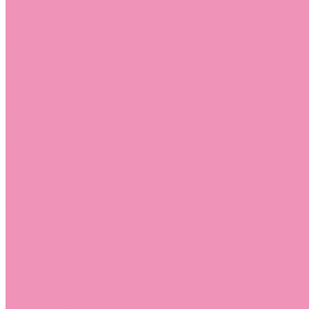
Стельки
Контакты
Помощь
Покупки
Помощь покупателю
Вопрос - ответ
Бренды
Коллекции
Готовые образы
Компания
Новости
Политика конфиденциальности
Сертификаты
...
Каталог
Одежда, обувь и аксессуары
Обувь
Аквастоки
Аквастоки для девочек
Аквастоки для мальчиков
Балетки
Балетки для девочек
Балетки для мальчиков