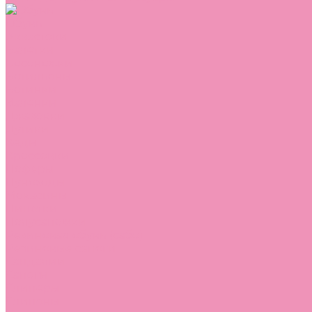
Обувь
Аквастоки
Балетки
Босоножки
Ботильоны
Ботинки
Валенки
Джазовки
Дутики
Кеды
Кроссовки
Лоферы
Луноходы
Мокасины
Пинетки
Полусапожки
Резиновая обувь (сабо)
Резиновые сапоги
Сандалии
Сапоги
Слиперы
Слипоны