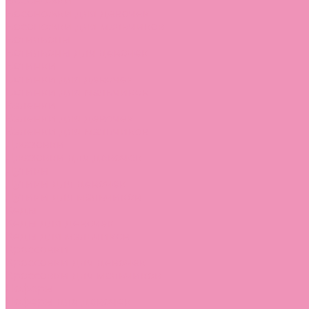
Босоножки
Босоножки для девочек
Босоножки для мальчиков
Ботильоны
Ботильоны для девочек
Ботинки
Ботинки для девочек
Ботинки для мальчиков
Валенки
Валенки для девочек
Валенки для мальчиков
Джазовки
Джазовки для девочек
Дутики
Дутики для девочек
Дутики для мальчиков
Кеды
Кеды для девочек
Кеды для мальчиков
Кроссовки
Кроссовки для девочек
Кроссовки для мальчиков
Лоферы
Лоферы для девочек