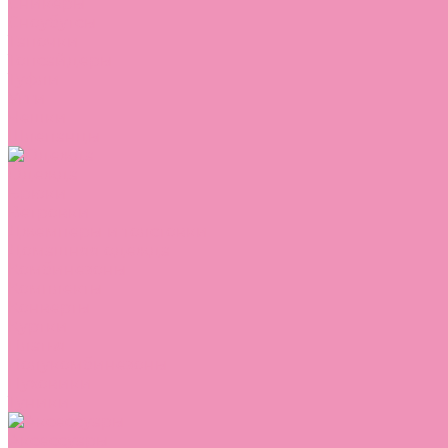
Сникеры
Сноубутсы
Тапочки
Топсайдеры
Туфли
Угги
Чешки
Шлепанцы
Одежда
Брюки
Ветровки
Джемперы и толстовки
Домашняя одежда
Комбинезоны
Комплекты
Конверты
Куртки
Платья
Полукомбинезоны
Пуховики
Туники
Аксессуары