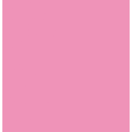
Угги для мальчиков
Чешки
Чешки для девочек
Чешки для мальчиков
Шлепанцы
Шлепанцы для девочек
Шлепанцы для мальчиков
Одежда
Брюки
Ветровки
Джемперы и толстовки
Домашняя одежда
Пижамы
Комбинезоны
Комплекты
Конверты
Куртки
Платья
Полукомбинезоны
Пуховики
Туники
Аксессуары
Стельки
Контакты