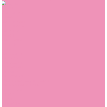
Обувь
Аквастоки
Балетки
Босоножки
Ботильоны
Ботинки
Валенки
Джазовки
Дутики
Кеды
Кроссовки
Лоферы
Луноходы
Мокасины
Пинетки
Полусапожки
Резиновая обувь (сабо)
Резиновые сапоги
Сандалии
Сапоги
Слиперы
Слипоны