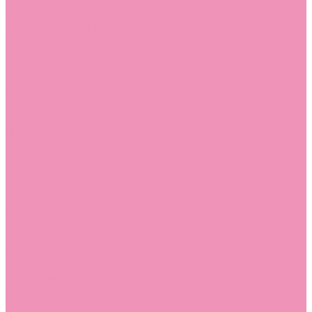
Босоножки
Босоножки для девочек
Босоножки для мальчиков
Ботильоны
Ботильоны для девочек
Ботинки
Ботинки для девочек
Ботинки для мальчиков
Валенки
Валенки для девочек
Валенки для мальчиков
Джазовки
Джазовки для девочек
Дутики
Дутики для девочек
Дутики для мальчиков
Кеды
Кеды для девочек
Кеды для мальчиков
Кроссовки
Кроссовки для девочек
Кроссовки для мальчиков
Лоферы
Лоферы для девочек