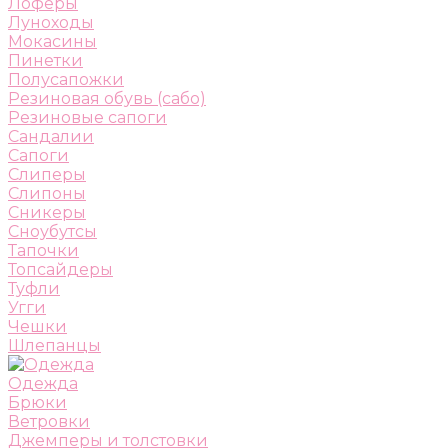
Лоферы
Луноходы
Мокасины
Пинетки
Полусапожки
Резиновая обувь (сабо)
Резиновые сапоги
Сандалии
Сапоги
Слиперы
Слипоны
Сникеры
Сноубутсы
Тапочки
Топсайдеры
Туфли
Угги
Чешки
Шлепанцы
Одежда
Брюки
Ветровки
Джемперы и толстовки