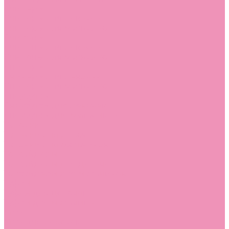
Слиперы
Слиперы для девочек
Слиперы для мальчиков
Слипоны
Слипоны для девочек
Слипоны для мальчиков
Сникеры
Сникеры для девочек
Сникеры для мальчиков
Сноубутсы
Сноубутсы для девочек
Сноубутсы для мальчиков
Тапочки
Тапочки для девочек
Тапочки для мальчиков
Топсайдеры
Топсайдеры для девочек
Топсайдеры для мальчиков
Туфли
Туфли для девочек
Туфли для мальчиков
Угги
Угги для девочек