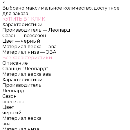
×
Выбрано максимальное количество, доступное
для заказа
КУПИТЬ В 1 КЛИК
Характеристики
Производитель
—
Леопард
Сезон
—
всесезон
Цвет
—
черный
Материал верха
—
эва
Материал низа
—
ЭВА
Все характеристики
Описание
Сланцы "Леопард"
Материал верха эва
Характеристики
Производитель
Леопард
Сезон
всесезон
Цвет
черный
Материал верха
эва
Материал низа