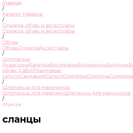
Главная
/
Каталог товаров
/
Одежда, обувь и аксессуары
Одежда, обувь и аксессуары
/
Обувь
Обувь
Одежда
Аксессуары
/
Шлепанцы
Аквастоки
Балетки
Босоножки
Ботильоны
Ботинки
В
обувь (сабо)
Резиновые
сапоги
Сандалии
Сапоги
Слиперы
Слипоны
Сникеры
/
Шлепанцы для мальчиков
Шлепанцы для девочек
Шлепанцы для мальчиков
/
сланцы
сланцы