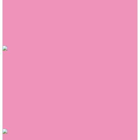
Сникеры
Сноубутсы
Тапочки
Топсайдеры
Туфли
Угги
Чешки
Шлепанцы
Одежда
Брюки
Ветровки
Джемперы и толстовки
Домашняя одежда
Комбинезоны
Комплекты
Конверты
Куртки
Платья
Полукомбинезоны
Пуховики
Туники
Аксессуары