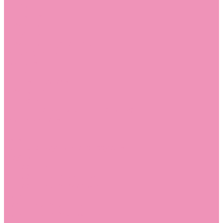
Стельки
Контакты
Помощь
Покупки
Помощь покупателю
Вопрос - ответ
Бренды
Коллекции
Готовые образы
Компания
Новости
Политика конфиденциальности
Сертификаты
...
Каталог
Одежда, обувь и аксессуары
Обувь
Аквастоки
Аквастоки для девочек
Аквастоки для мальчиков
Балетки
Балетки для девочек
Балетки для мальчиков