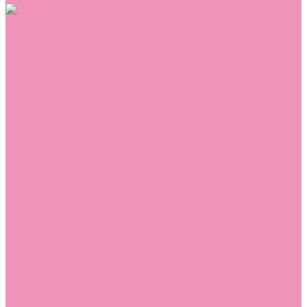
Обувь
Аквастоки
Балетки
Босоножки
Ботильоны
Ботинки
Валенки
Джазовки
Дутики
Кеды
Кроссовки
Лоферы
Луноходы
Мокасины
Пинетки
Полусапожки
Резиновая обувь (сабо)
Резиновые сапоги
Сандалии
Сапоги
Слиперы
Слипоны