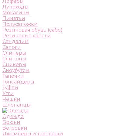
Лоферы
Луноходы
Мокасины
Пинетки
Полусапожки
Резиновая обувь (сабо)
Резиновые сапоги
Сандалии
Сапоги
Слиперы
Слипоны
Сникеры
Сноубутсы
Тапочки
Топсайдеры
Туфли
Угги
Чешки
Шлепанцы
Одежда
Брюки
Ветровки
Джемперы и толстовки