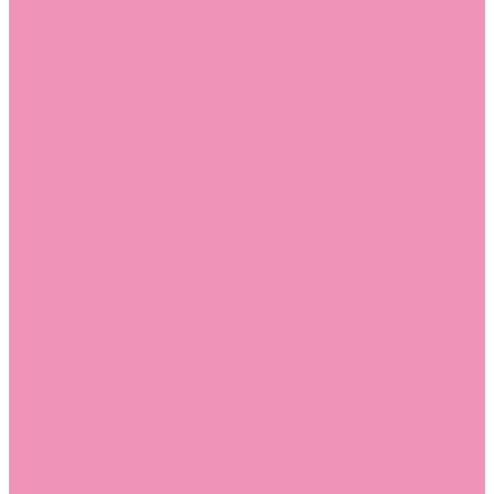
Угги для мальчиков
Чешки
Чешки для девочек
Чешки для мальчиков
Шлепанцы
Шлепанцы для девочек
Шлепанцы для мальчиков
Одежда
Брюки
Ветровки
Джемперы и толстовки
Домашняя одежда
Пижамы
Комбинезоны
Комплекты
Конверты
Куртки
Платья
Полукомбинезоны
Пуховики
Туники
Аксессуары
Стельки
Контакты