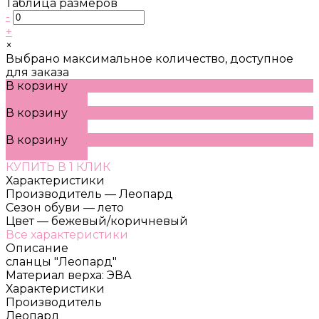
Таблица размеров
-
+
×
Выбрано максимальное количество, доступное
для заказа
В корзину
ДОБАВЛЕНО
В корзину
ДОБАВЛЕНО
В корзину
ДОБАВЛЕНО
КУПИТЬ В 1 КЛИК
Характеристики
Производитель
—
Леопард
Сезон обуви
—
лето
Цвет
—
бежевый/коричневый
Все характеристики
Описание
сланцы "Леопард"
Материал верха: ЭВА
Характеристики
Производитель
Леопард