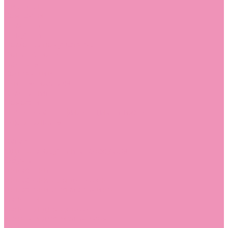
Стельки
Контакты
Помощь
Покупки
Помощь покупателю
Вопрос - ответ
Бренды
Коллекции
Готовые образы
Компания
Новости
Политика конфиденциальности
Сертификаты
...
Каталог
Одежда, обувь и аксессуары
Обувь
Аквастоки
Аквастоки для девочек
Аквастоки для мальчиков
Балетки
Балетки для девочек
Балетки для мальчиков