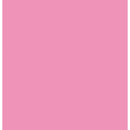
Босоножки
Босоножки для девочек
Босоножки для мальчиков
Ботильоны
Ботильоны для девочек
Ботинки
Ботинки для девочек
Ботинки для мальчиков
Валенки
Валенки для девочек
Валенки для мальчиков
Джазовки
Джазовки для девочек
Дутики
Дутики для девочек
Дутики для мальчиков
Кеды
Кеды для девочек
Кеды для мальчиков
Кроссовки
Кроссовки для девочек
Кроссовки для мальчиков
Лоферы
Лоферы для девочек