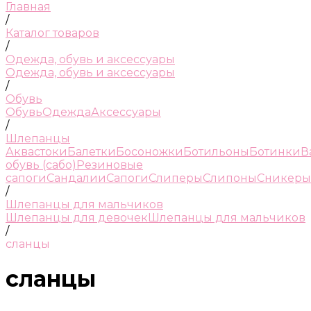
Главная
/
Каталог товаров
/
Одежда, обувь и аксессуары
Одежда, обувь и аксессуары
/
Обувь
Обувь
Одежда
Аксессуары
/
Шлепанцы
Аквастоки
Балетки
Босоножки
Ботильоны
Ботинки
В
обувь (сабо)
Резиновые
сапоги
Сандалии
Сапоги
Слиперы
Слипоны
Сникеры
/
Шлепанцы для мальчиков
Шлепанцы для девочек
Шлепанцы для мальчиков
/
сланцы
сланцы