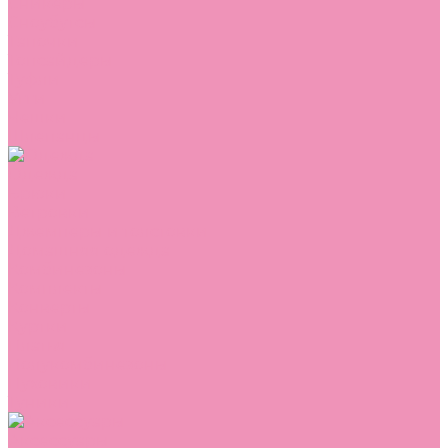
Сникеры
Сноубутсы
Тапочки
Топсайдеры
Туфли
Угги
Чешки
Шлепанцы
Одежда
Брюки
Ветровки
Джемперы и толстовки
Домашняя одежда
Комбинезоны
Комплекты
Конверты
Куртки
Платья
Полукомбинезоны
Пуховики
Туники
Аксессуары