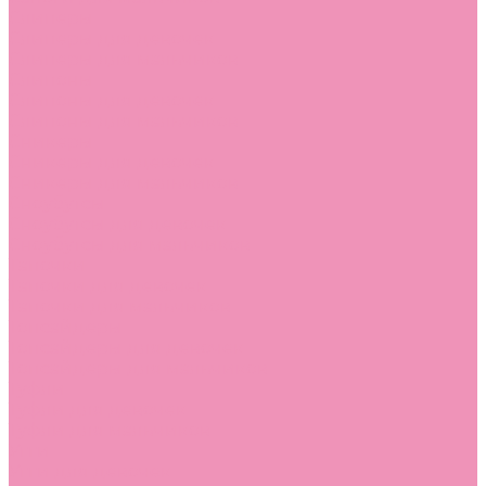
Слиперы
Слиперы для девочек
Слиперы для мальчиков
Слипоны
Слипоны для девочек
Слипоны для мальчиков
Сникеры
Сникеры для девочек
Сникеры для мальчиков
Сноубутсы
Сноубутсы для девочек
Сноубутсы для мальчиков
Тапочки
Тапочки для девочек
Тапочки для мальчиков
Топсайдеры
Топсайдеры для девочек
Топсайдеры для мальчиков
Туфли
Туфли для девочек
Туфли для мальчиков
Угги
Угги для девочек