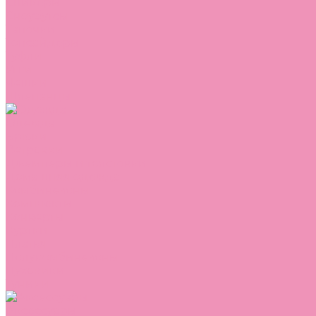
Сникеры
Сноубутсы
Тапочки
Топсайдеры
Туфли
Угги
Чешки
Шлепанцы
Одежда
Брюки
Ветровки
Джемперы и толстовки
Домашняя одежда
Комбинезоны
Комплекты
Конверты
Куртки
Платья
Полукомбинезоны
Пуховики
Туники
Аксессуары