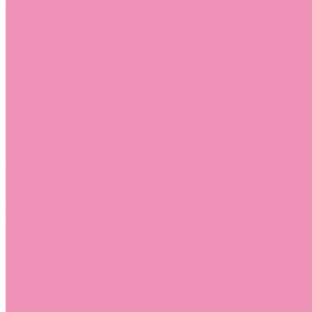
Стельки
Контакты
Помощь
Покупки
Помощь покупателю
Вопрос - ответ
Бренды
Коллекции
Готовые образы
Компания
Новости
Политика конфиденциальности
Сертификаты
...
Каталог
Одежда, обувь и аксессуары
Обувь
Аквастоки
Аквастоки для девочек
Аквастоки для мальчиков
Балетки
Балетки для девочек
Балетки для мальчиков