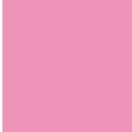
Босоножки
Босоножки для девочек
Босоножки для мальчиков
Ботильоны
Ботильоны для девочек
Ботинки
Ботинки для девочек
Ботинки для мальчиков
Валенки
Валенки для девочек
Валенки для мальчиков
Джазовки
Джазовки для девочек
Дутики
Дутики для девочек
Дутики для мальчиков
Кеды
Кеды для девочек
Кеды для мальчиков
Кроссовки
Кроссовки для девочек
Кроссовки для мальчиков
Лоферы
Лоферы для девочек