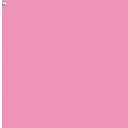
Обувь
Аквастоки
Балетки
Босоножки
Ботильоны
Ботинки
Валенки
Джазовки
Дутики
Кеды
Кроссовки
Лоферы
Луноходы
Мокасины
Пинетки
Полусапожки
Резиновая обувь (сабо)
Резиновые сапоги
Сандалии
Сапоги
Слиперы
Слипоны