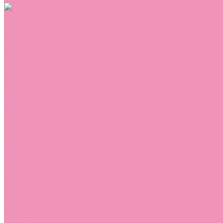
Обувь
Аквастоки
Балетки
Босоножки
Ботильоны
Ботинки
Валенки
Джазовки
Дутики
Кеды
Кроссовки
Лоферы
Луноходы
Мокасины
Пинетки
Полусапожки
Резиновая обувь (сабо)
Резиновые сапоги
Сандалии
Сапоги
Слиперы
Слипоны