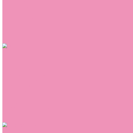
Сникеры
Сноубутсы
Тапочки
Топсайдеры
Туфли
Угги
Чешки
Шлепанцы
Одежда
Брюки
Ветровки
Джемперы и толстовки
Домашняя одежда
Комбинезоны
Комплекты
Конверты
Куртки
Платья
Полукомбинезоны
Пуховики
Туники
Аксессуары