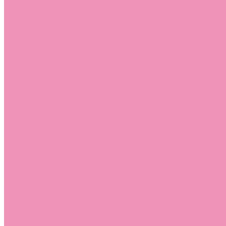
Стельки
Контакты
Помощь
Покупки
Помощь покупателю
Вопрос - ответ
Бренды
Коллекции
Готовые образы
Компания
Новости
Политика конфиденциальности
Сертификаты
...
Каталог
Одежда, обувь и аксессуары
Обувь
Аквастоки
Аквастоки для девочек
Аквастоки для мальчиков
Балетки
Балетки для девочек
Балетки для мальчиков