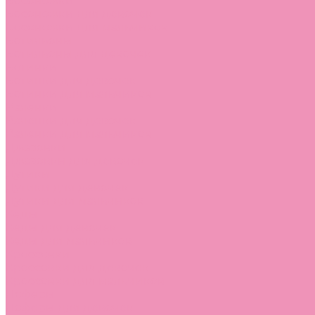
Босоножки
Босоножки для девочек
Босоножки для мальчиков
Ботильоны
Ботильоны для девочек
Ботинки
Ботинки для девочек
Ботинки для мальчиков
Валенки
Валенки для девочек
Валенки для мальчиков
Джазовки
Джазовки для девочек
Дутики
Дутики для девочек
Дутики для мальчиков
Кеды
Кеды для девочек
Кеды для мальчиков
Кроссовки
Кроссовки для девочек
Кроссовки для мальчиков
Лоферы
Лоферы для девочек