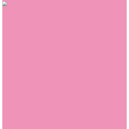
Обувь
Аквастоки
Балетки
Босоножки
Ботильоны
Ботинки
Валенки
Джазовки
Дутики
Кеды
Кроссовки
Лоферы
Луноходы
Мокасины
Пинетки
Полусапожки
Резиновая обувь (сабо)
Резиновые сапоги
Сандалии
Сапоги
Слиперы
Слипоны