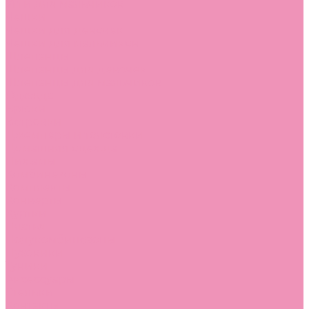
Угги для мальчиков
Чешки
Чешки для девочек
Чешки для мальчиков
Шлепанцы
Шлепанцы для девочек
Шлепанцы для мальчиков
Одежда
Брюки
Ветровки
Джемперы и толстовки
Домашняя одежда
Пижамы
Комбинезоны
Комплекты
Конверты
Куртки
Платья
Полукомбинезоны
Пуховики
Туники
Аксессуары
Стельки
Контакты