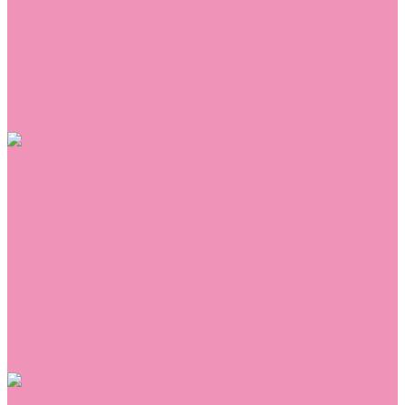
Сникеры
Сноубутсы
Тапочки
Топсайдеры
Туфли
Угги
Чешки
Шлепанцы
Одежда
Брюки
Ветровки
Джемперы и толстовки
Домашняя одежда
Комбинезоны
Комплекты
Конверты
Куртки
Платья
Полукомбинезоны
Пуховики
Туники
Аксессуары