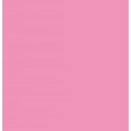
Слиперы
Слиперы для девочек
Слиперы для мальчиков
Слипоны
Слипоны для девочек
Слипоны для мальчиков
Сникеры
Сникеры для девочек
Сникеры для мальчиков
Сноубутсы
Сноубутсы для девочек
Сноубутсы для мальчиков
Тапочки
Тапочки для девочек
Тапочки для мальчиков
Топсайдеры
Топсайдеры для девочек
Топсайдеры для мальчиков
Туфли
Туфли для девочек
Туфли для мальчиков
Угги
Угги для девочек