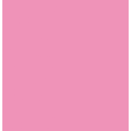
Босоножки
Босоножки для девочек
Босоножки для мальчиков
Ботильоны
Ботильоны для девочек
Ботинки
Ботинки для девочек
Ботинки для мальчиков
Валенки
Валенки для девочек
Валенки для мальчиков
Джазовки
Джазовки для девочек
Дутики
Дутики для девочек
Дутики для мальчиков
Кеды
Кеды для девочек
Кеды для мальчиков
Кроссовки
Кроссовки для девочек
Кроссовки для мальчиков
Лоферы
Лоферы для девочек