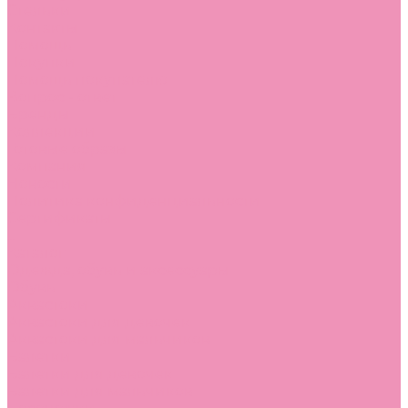
Стельки
Контакты
Помощь
Покупки
Помощь покупателю
Вопрос - ответ
Бренды
Коллекции
Готовые образы
Компания
Новости
Политика конфиденциальности
Сертификаты
...
Каталог
Одежда, обувь и аксессуары
Обувь
Аквастоки
Аквастоки для девочек
Аквастоки для мальчиков
Балетки
Балетки для девочек
Балетки для мальчиков