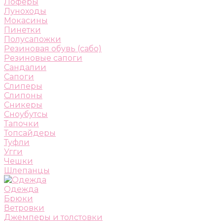
Лоферы
Луноходы
Мокасины
Пинетки
Полусапожки
Резиновая обувь (сабо)
Резиновые сапоги
Сандалии
Сапоги
Слиперы
Слипоны
Сникеры
Сноубутсы
Тапочки
Топсайдеры
Туфли
Угги
Чешки
Шлепанцы
Одежда
Брюки
Ветровки
Джемперы и толстовки