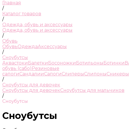
Главная
/
Каталог товаров
/
Одежда, обувь и аксессуары
Одежда, обувь и аксессуары
/
Обувь
Обувь
Одежда
Аксессуары
/
Сноубутсы
Аквастоки
Балетки
Босоножки
Ботильоны
Ботинки
В
обувь (сабо)
Резиновые
сапоги
Сандалии
Сапоги
Слиперы
Слипоны
Сникеры
/
Сноубутсы для девочек
Сноубутсы для девочек
Сноубутсы для мальчиков
/
Сноубутсы
Сноубутсы