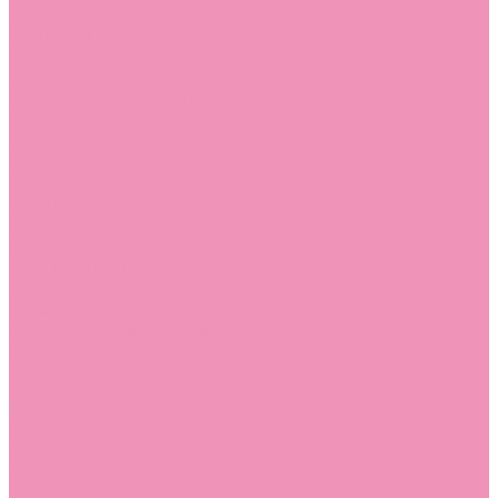
Стельки
Контакты
Помощь
Покупки
Помощь покупателю
Вопрос - ответ
Бренды
Коллекции
Готовые образы
Компания
Новости
Политика конфиденциальности
Сертификаты
...
Каталог
Одежда, обувь и аксессуары
Обувь
Аквастоки
Аквастоки для девочек
Аквастоки для мальчиков
Балетки
Балетки для девочек
Балетки для мальчиков