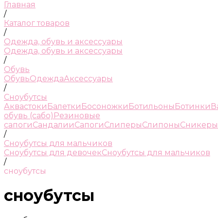
Главная
/
Каталог товаров
/
Одежда, обувь и аксессуары
Одежда, обувь и аксессуары
/
Обувь
Обувь
Одежда
Аксессуары
/
Сноубутсы
Аквастоки
Балетки
Босоножки
Ботильоны
Ботинки
В
обувь (сабо)
Резиновые
сапоги
Сандалии
Сапоги
Слиперы
Слипоны
Сникеры
/
Сноубутсы для мальчиков
Сноубутсы для девочек
Сноубутсы для мальчиков
/
сноубутсы
сноубутсы