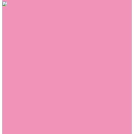
Обувь
Аквастоки
Балетки
Босоножки
Ботильоны
Ботинки
Валенки
Джазовки
Дутики
Кеды
Кроссовки
Лоферы
Луноходы
Мокасины
Пинетки
Полусапожки
Резиновая обувь (сабо)
Резиновые сапоги
Сандалии
Сапоги
Слиперы
Слипоны