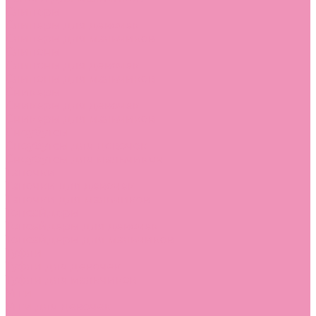
Слиперы
Слиперы для девочек
Слиперы для мальчиков
Слипоны
Слипоны для девочек
Слипоны для мальчиков
Сникеры
Сникеры для девочек
Сникеры для мальчиков
Сноубутсы
Сноубутсы для девочек
Сноубутсы для мальчиков
Тапочки
Тапочки для девочек
Тапочки для мальчиков
Топсайдеры
Топсайдеры для девочек
Топсайдеры для мальчиков
Туфли
Туфли для девочек
Туфли для мальчиков
Угги
Угги для девочек