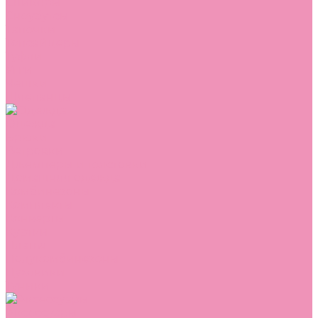
Сникеры
Сноубутсы
Тапочки
Топсайдеры
Туфли
Угги
Чешки
Шлепанцы
Одежда
Брюки
Ветровки
Джемперы и толстовки
Домашняя одежда
Комбинезоны
Комплекты
Конверты
Куртки
Платья
Полукомбинезоны
Пуховики
Туники
Аксессуары