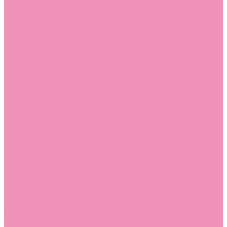
Босоножки
Босоножки для девочек
Босоножки для мальчиков
Ботильоны
Ботильоны для девочек
Ботинки
Ботинки для девочек
Ботинки для мальчиков
Валенки
Валенки для девочек
Валенки для мальчиков
Джазовки
Джазовки для девочек
Дутики
Дутики для девочек
Дутики для мальчиков
Кеды
Кеды для девочек
Кеды для мальчиков
Кроссовки
Кроссовки для девочек
Кроссовки для мальчиков
Лоферы
Лоферы для девочек