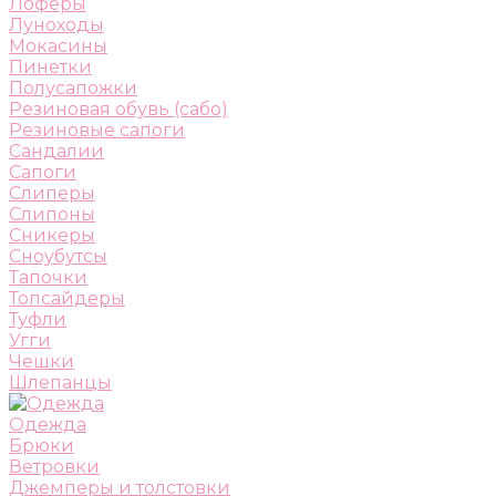
Лоферы
Луноходы
Мокасины
Пинетки
Полусапожки
Резиновая обувь (сабо)
Резиновые сапоги
Сандалии
Сапоги
Слиперы
Слипоны
Сникеры
Сноубутсы
Тапочки
Топсайдеры
Туфли
Угги
Чешки
Шлепанцы
Одежда
Брюки
Ветровки
Джемперы и толстовки