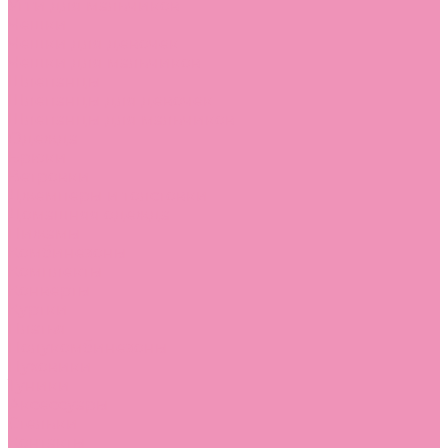
Угги для мальчиков
Чешки
Чешки для девочек
Чешки для мальчиков
Шлепанцы
Шлепанцы для девочек
Шлепанцы для мальчиков
Одежда
Брюки
Ветровки
Джемперы и толстовки
Домашняя одежда
Пижамы
Комбинезоны
Комплекты
Конверты
Куртки
Платья
Полукомбинезоны
Пуховики
Туники
Аксессуары
Стельки
Контакты