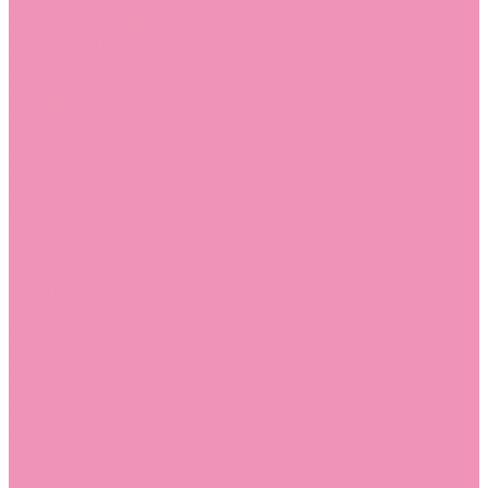
Босоножки
Босоножки для девочек
Босоножки для мальчиков
Ботильоны
Ботильоны для девочек
Ботинки
Ботинки для девочек
Ботинки для мальчиков
Валенки
Валенки для девочек
Валенки для мальчиков
Джазовки
Джазовки для девочек
Дутики
Дутики для девочек
Дутики для мальчиков
Кеды
Кеды для девочек
Кеды для мальчиков
Кроссовки
Кроссовки для девочек
Кроссовки для мальчиков
Лоферы
Лоферы для девочек