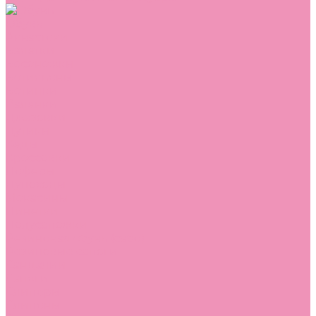
Обувь
Аквастоки
Балетки
Босоножки
Ботильоны
Ботинки
Валенки
Джазовки
Дутики
Кеды
Кроссовки
Лоферы
Луноходы
Мокасины
Пинетки
Полусапожки
Резиновая обувь (сабо)
Резиновые сапоги
Сандалии
Сапоги
Слиперы
Слипоны