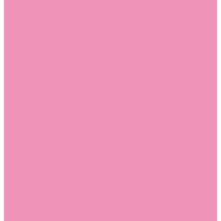
Стельки
Контакты
Помощь
Покупки
Помощь покупателю
Вопрос - ответ
Бренды
Коллекции
Готовые образы
Компания
Новости
Политика конфиденциальности
Сертификаты
...
Каталог
Одежда, обувь и аксессуары
Обувь
Аквастоки
Аквастоки для девочек
Аквастоки для мальчиков
Балетки
Балетки для девочек
Балетки для мальчиков