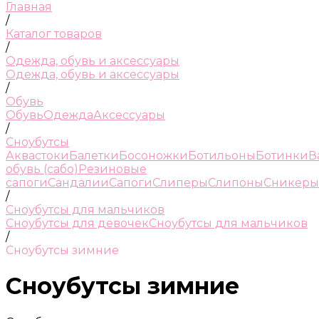
Главная
/
Каталог товаров
/
Одежда, обувь и аксессуары
Одежда, обувь и аксессуары
/
Обувь
Обувь
Одежда
Аксессуары
/
Сноубутсы
Аквастоки
Балетки
Босоножки
Ботильоны
Ботинки
В
обувь (сабо)
Резиновые
сапоги
Сандалии
Сапоги
Слиперы
Слипоны
Сникеры
/
Сноубутсы для мальчиков
Сноубутсы для девочек
Сноубутсы для мальчиков
/
Сноубутсы зимние
Сноубутсы зимние