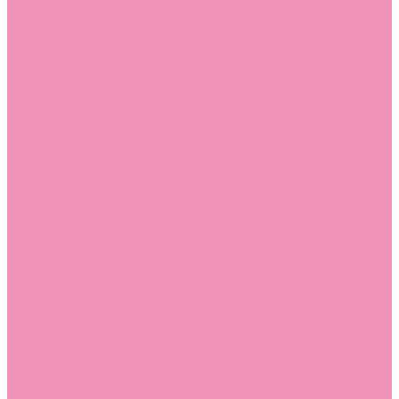
Слиперы
Слиперы для девочек
Слиперы для мальчиков
Слипоны
Слипоны для девочек
Слипоны для мальчиков
Сникеры
Сникеры для девочек
Сникеры для мальчиков
Сноубутсы
Сноубутсы для девочек
Сноубутсы для мальчиков
Тапочки
Тапочки для девочек
Тапочки для мальчиков
Топсайдеры
Топсайдеры для девочек
Топсайдеры для мальчиков
Туфли
Туфли для девочек
Туфли для мальчиков
Угги
Угги для девочек