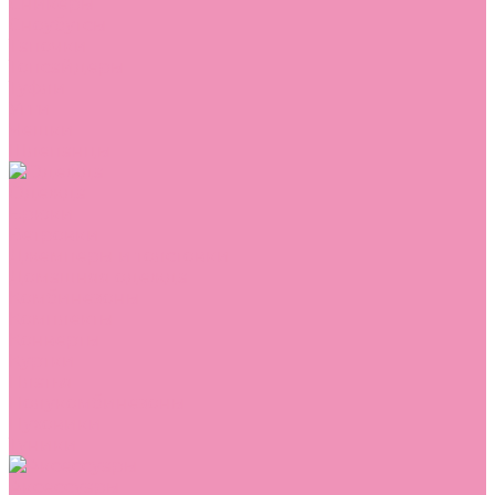
Сникеры
Сноубутсы
Тапочки
Топсайдеры
Туфли
Угги
Чешки
Шлепанцы
Одежда
Брюки
Ветровки
Джемперы и толстовки
Домашняя одежда
Комбинезоны
Комплекты
Конверты
Куртки
Платья
Полукомбинезоны
Пуховики
Туники
Аксессуары