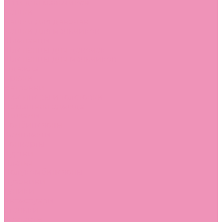
Угги для мальчиков
Чешки
Чешки для девочек
Чешки для мальчиков
Шлепанцы
Шлепанцы для девочек
Шлепанцы для мальчиков
Одежда
Брюки
Ветровки
Джемперы и толстовки
Домашняя одежда
Пижамы
Комбинезоны
Комплекты
Конверты
Куртки
Платья
Полукомбинезоны
Пуховики
Туники
Аксессуары
Стельки
Контакты