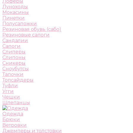
Лоферы
Луноходы
Мокасины
Пинетки
Полусапожки
Резиновая обувь (сабо)
Резиновые сапоги
Сандалии
Сапоги
Слиперы
Слипоны
Сникеры
Сноубутсы
Тапочки
Топсайдеры
Туфли
Угги
Чешки
Шлепанцы
Одежда
Брюки
Ветровки
Джемперы и толстовки