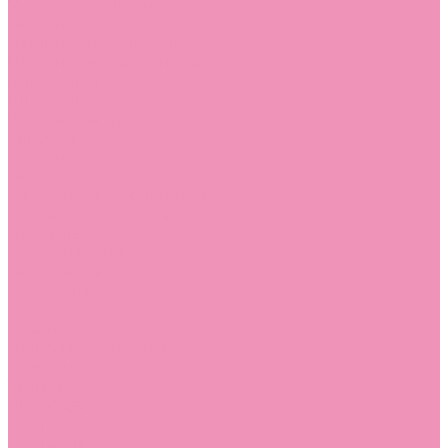
Угги для мальчиков
Чешки
Чешки для девочек
Чешки для мальчиков
Шлепанцы
Шлепанцы для девочек
Шлепанцы для мальчиков
Одежда
Брюки
Ветровки
Джемперы и толстовки
Домашняя одежда
Пижамы
Комбинезоны
Комплекты
Конверты
Куртки
Платья
Полукомбинезоны
Пуховики
Туники
Аксессуары
Стельки
Контакты