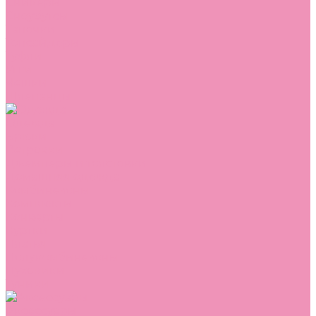
Сникеры
Сноубутсы
Тапочки
Топсайдеры
Туфли
Угги
Чешки
Шлепанцы
Одежда
Брюки
Ветровки
Джемперы и толстовки
Домашняя одежда
Комбинезоны
Комплекты
Конверты
Куртки
Платья
Полукомбинезоны
Пуховики
Туники
Аксессуары