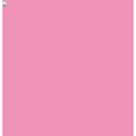
Обувь
Аквастоки
Балетки
Босоножки
Ботильоны
Ботинки
Валенки
Джазовки
Дутики
Кеды
Кроссовки
Лоферы
Луноходы
Мокасины
Пинетки
Полусапожки
Резиновая обувь (сабо)
Резиновые сапоги
Сандалии
Сапоги
Слиперы
Слипоны