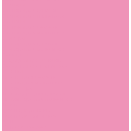
Слиперы
Слиперы для девочек
Слиперы для мальчиков
Слипоны
Слипоны для девочек
Слипоны для мальчиков
Сникеры
Сникеры для девочек
Сникеры для мальчиков
Сноубутсы
Сноубутсы для девочек
Сноубутсы для мальчиков
Тапочки
Тапочки для девочек
Тапочки для мальчиков
Топсайдеры
Топсайдеры для девочек
Топсайдеры для мальчиков
Туфли
Туфли для девочек
Туфли для мальчиков
Угги
Угги для девочек