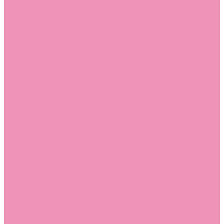
Стельки
Контакты
Помощь
Покупки
Помощь покупателю
Вопрос - ответ
Бренды
Коллекции
Готовые образы
Компания
Новости
Политика конфиденциальности
Сертификаты
...
Каталог
Одежда, обувь и аксессуары
Обувь
Аквастоки
Аквастоки для девочек
Аквастоки для мальчиков
Балетки
Балетки для девочек
Балетки для мальчиков