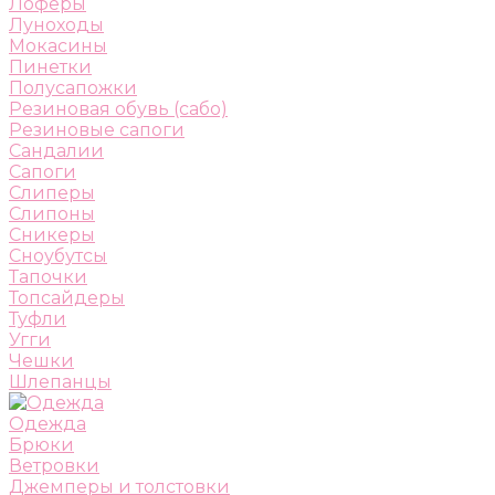
Лоферы
Луноходы
Мокасины
Пинетки
Полусапожки
Резиновая обувь (сабо)
Резиновые сапоги
Сандалии
Сапоги
Слиперы
Слипоны
Сникеры
Сноубутсы
Тапочки
Топсайдеры
Туфли
Угги
Чешки
Шлепанцы
Одежда
Брюки
Ветровки
Джемперы и толстовки