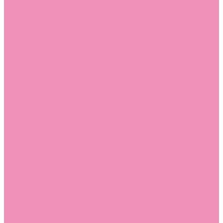
Босоножки
Босоножки для девочек
Босоножки для мальчиков
Ботильоны
Ботильоны для девочек
Ботинки
Ботинки для девочек
Ботинки для мальчиков
Валенки
Валенки для девочек
Валенки для мальчиков
Джазовки
Джазовки для девочек
Дутики
Дутики для девочек
Дутики для мальчиков
Кеды
Кеды для девочек
Кеды для мальчиков
Кроссовки
Кроссовки для девочек
Кроссовки для мальчиков
Лоферы
Лоферы для девочек