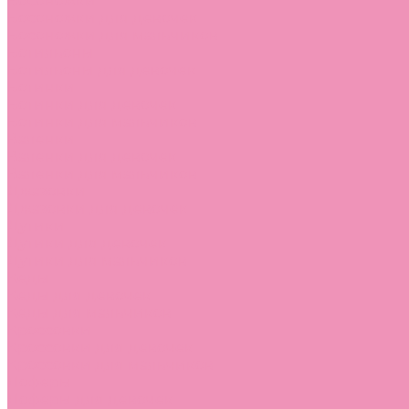
Босоножки
Босоножки для девочек
Босоножки для мальчиков
Ботильоны
Ботильоны для девочек
Ботинки
Ботинки для девочек
Ботинки для мальчиков
Валенки
Валенки для девочек
Валенки для мальчиков
Джазовки
Джазовки для девочек
Дутики
Дутики для девочек
Дутики для мальчиков
Кеды
Кеды для девочек
Кеды для мальчиков
Кроссовки
Кроссовки для девочек
Кроссовки для мальчиков
Лоферы
Лоферы для девочек