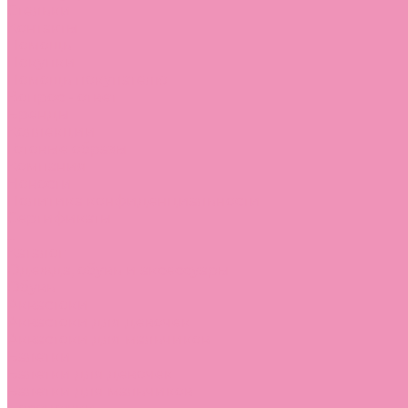
Стельки
Контакты
Помощь
Покупки
Помощь покупателю
Вопрос - ответ
Бренды
Коллекции
Готовые образы
Компания
Новости
Политика конфиденциальности
Сертификаты
...
Каталог
Одежда, обувь и аксессуары
Обувь
Аквастоки
Аквастоки для девочек
Аквастоки для мальчиков
Балетки
Балетки для девочек
Балетки для мальчиков