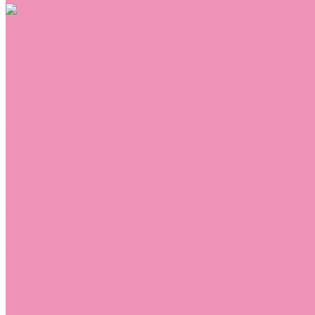
Обувь
Аквастоки
Балетки
Босоножки
Ботильоны
Ботинки
Валенки
Джазовки
Дутики
Кеды
Кроссовки
Лоферы
Луноходы
Мокасины
Пинетки
Полусапожки
Резиновая обувь (сабо)
Резиновые сапоги
Сандалии
Сапоги
Слиперы
Слипоны