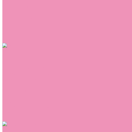
Сникеры
Сноубутсы
Тапочки
Топсайдеры
Туфли
Угги
Чешки
Шлепанцы
Одежда
Брюки
Ветровки
Джемперы и толстовки
Домашняя одежда
Комбинезоны
Комплекты
Конверты
Куртки
Платья
Полукомбинезоны
Пуховики
Туники
Аксессуары