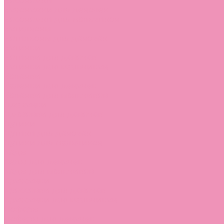
Босоножки
Босоножки для девочек
Босоножки для мальчиков
Ботильоны
Ботильоны для девочек
Ботинки
Ботинки для девочек
Ботинки для мальчиков
Валенки
Валенки для девочек
Валенки для мальчиков
Джазовки
Джазовки для девочек
Дутики
Дутики для девочек
Дутики для мальчиков
Кеды
Кеды для девочек
Кеды для мальчиков
Кроссовки
Кроссовки для девочек
Кроссовки для мальчиков
Лоферы
Лоферы для девочек