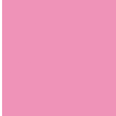
Стельки
Контакты
Помощь
Покупки
Помощь покупателю
Вопрос - ответ
Бренды
Коллекции
Готовые образы
Компания
Новости
Политика конфиденциальности
Сертификаты
...
Каталог
Одежда, обувь и аксессуары
Обувь
Аквастоки
Аквастоки для девочек
Аквастоки для мальчиков
Балетки
Балетки для девочек
Балетки для мальчиков