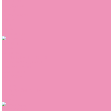
Сникеры
Сноубутсы
Тапочки
Топсайдеры
Туфли
Угги
Чешки
Шлепанцы
Одежда
Брюки
Ветровки
Джемперы и толстовки
Домашняя одежда
Комбинезоны
Комплекты
Конверты
Куртки
Платья
Полукомбинезоны
Пуховики
Туники
Аксессуары