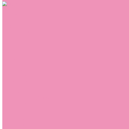
Обувь
Аквастоки
Балетки
Босоножки
Ботильоны
Ботинки
Валенки
Джазовки
Дутики
Кеды
Кроссовки
Лоферы
Луноходы
Мокасины
Пинетки
Полусапожки
Резиновая обувь (сабо)
Резиновые сапоги
Сандалии
Сапоги
Слиперы
Слипоны