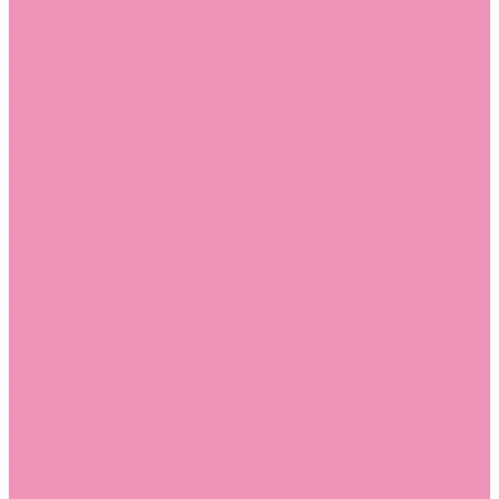
Стельки
Контакты
Помощь
Покупки
Помощь покупателю
Вопрос - ответ
Бренды
Коллекции
Готовые образы
Компания
Новости
Политика конфиденциальности
Сертификаты
...
Каталог
Одежда, обувь и аксессуары
Обувь
Аквастоки
Аквастоки для девочек
Аквастоки для мальчиков
Балетки
Балетки для девочек
Балетки для мальчиков