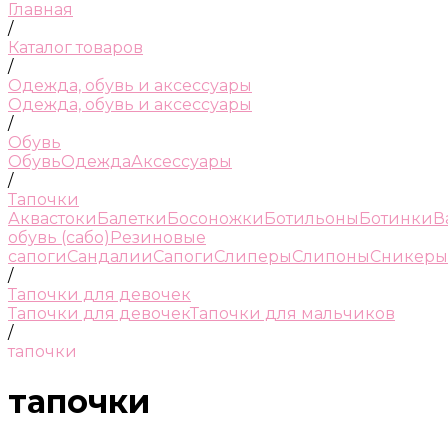
Главная
/
Каталог товаров
/
Одежда, обувь и аксессуары
Одежда, обувь и аксессуары
/
Обувь
Обувь
Одежда
Аксессуары
/
Тапочки
Аквастоки
Балетки
Босоножки
Ботильоны
Ботинки
В
обувь (сабо)
Резиновые
сапоги
Сандалии
Сапоги
Слиперы
Слипоны
Сникеры
/
Тапочки для девочек
Тапочки для девочек
Тапочки для мальчиков
/
тапочки
тапочки