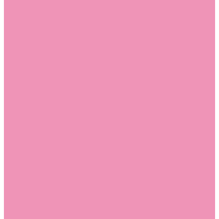
Слиперы
Слиперы для девочек
Слиперы для мальчиков
Слипоны
Слипоны для девочек
Слипоны для мальчиков
Сникеры
Сникеры для девочек
Сникеры для мальчиков
Сноубутсы
Сноубутсы для девочек
Сноубутсы для мальчиков
Тапочки
Тапочки для девочек
Тапочки для мальчиков
Топсайдеры
Топсайдеры для девочек
Топсайдеры для мальчиков
Туфли
Туфли для девочек
Туфли для мальчиков
Угги
Угги для девочек