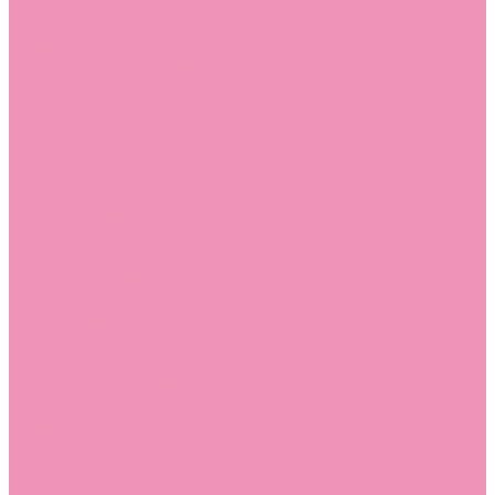
Угги для мальчиков
Чешки
Чешки для девочек
Чешки для мальчиков
Шлепанцы
Шлепанцы для девочек
Шлепанцы для мальчиков
Одежда
Брюки
Ветровки
Джемперы и толстовки
Домашняя одежда
Пижамы
Комбинезоны
Комплекты
Конверты
Куртки
Платья
Полукомбинезоны
Пуховики
Туники
Аксессуары
Стельки
Контакты