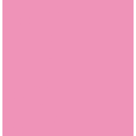
Босоножки
Босоножки для девочек
Босоножки для мальчиков
Ботильоны
Ботильоны для девочек
Ботинки
Ботинки для девочек
Ботинки для мальчиков
Валенки
Валенки для девочек
Валенки для мальчиков
Джазовки
Джазовки для девочек
Дутики
Дутики для девочек
Дутики для мальчиков
Кеды
Кеды для девочек
Кеды для мальчиков
Кроссовки
Кроссовки для девочек
Кроссовки для мальчиков
Лоферы
Лоферы для девочек