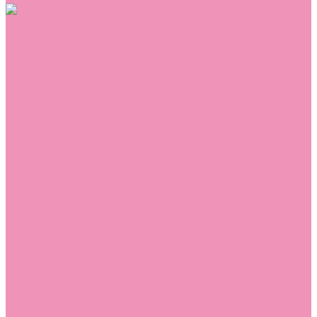
Обувь
Аквастоки
Балетки
Босоножки
Ботильоны
Ботинки
Валенки
Джазовки
Дутики
Кеды
Кроссовки
Лоферы
Луноходы
Мокасины
Пинетки
Полусапожки
Резиновая обувь (сабо)
Резиновые сапоги
Сандалии
Сапоги
Слиперы
Слипоны