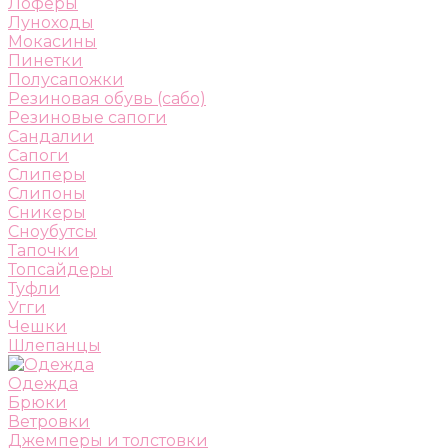
Лоферы
Луноходы
Мокасины
Пинетки
Полусапожки
Резиновая обувь (сабо)
Резиновые сапоги
Сандалии
Сапоги
Слиперы
Слипоны
Сникеры
Сноубутсы
Тапочки
Топсайдеры
Туфли
Угги
Чешки
Шлепанцы
Одежда
Брюки
Ветровки
Джемперы и толстовки