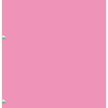
Сникеры
Сноубутсы
Тапочки
Топсайдеры
Туфли
Угги
Чешки
Шлепанцы
Одежда
Брюки
Ветровки
Джемперы и толстовки
Домашняя одежда
Комбинезоны
Комплекты
Конверты
Куртки
Платья
Полукомбинезоны
Пуховики
Туники
Аксессуары