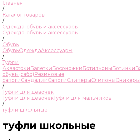
Главная
/
Каталог товаров
/
Одежда, обувь и аксессуары
Одежда, обувь и аксессуары
/
Обувь
Обувь
Одежда
Аксессуары
/
Туфли
Аквастоки
Балетки
Босоножки
Ботильоны
Ботинки
В
обувь (сабо)
Резиновые
сапоги
Сандалии
Сапоги
Слиперы
Слипоны
Сникеры
/
Туфли для девочек
Туфли для девочек
Туфли для мальчиков
/
туфли школьные
туфли школьные