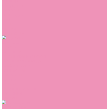
Сникеры
Сноубутсы
Тапочки
Топсайдеры
Туфли
Угги
Чешки
Шлепанцы
Одежда
Брюки
Ветровки
Джемперы и толстовки
Домашняя одежда
Комбинезоны
Комплекты
Конверты
Куртки
Платья
Полукомбинезоны
Пуховики
Туники
Аксессуары