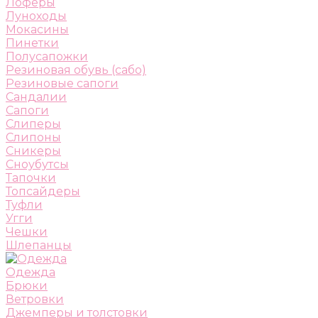
Лоферы
Луноходы
Мокасины
Пинетки
Полусапожки
Резиновая обувь (сабо)
Резиновые сапоги
Сандалии
Сапоги
Слиперы
Слипоны
Сникеры
Сноубутсы
Тапочки
Топсайдеры
Туфли
Угги
Чешки
Шлепанцы
Одежда
Брюки
Ветровки
Джемперы и толстовки