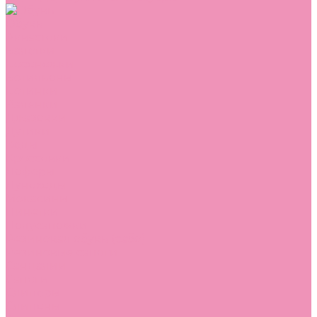
Обувь
Аквастоки
Балетки
Босоножки
Ботильоны
Ботинки
Валенки
Джазовки
Дутики
Кеды
Кроссовки
Лоферы
Луноходы
Мокасины
Пинетки
Полусапожки
Резиновая обувь (сабо)
Резиновые сапоги
Сандалии
Сапоги
Слиперы
Слипоны