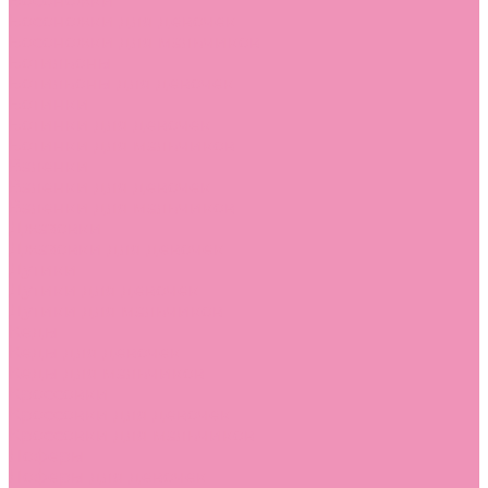
Босоножки
Босоножки для девочек
Босоножки для мальчиков
Ботильоны
Ботильоны для девочек
Ботинки
Ботинки для девочек
Ботинки для мальчиков
Валенки
Валенки для девочек
Валенки для мальчиков
Джазовки
Джазовки для девочек
Дутики
Дутики для девочек
Дутики для мальчиков
Кеды
Кеды для девочек
Кеды для мальчиков
Кроссовки
Кроссовки для девочек
Кроссовки для мальчиков
Лоферы
Лоферы для девочек