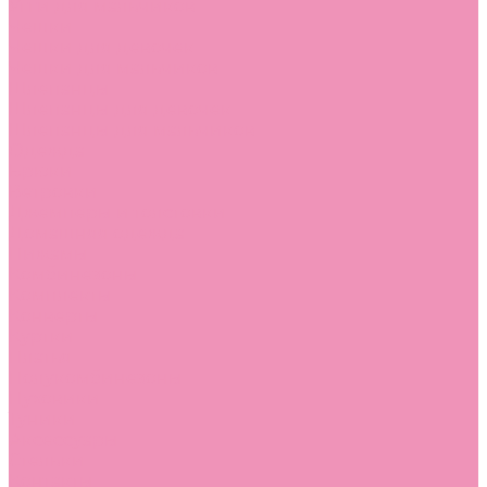
Угги для мальчиков
Чешки
Чешки для девочек
Чешки для мальчиков
Шлепанцы
Шлепанцы для девочек
Шлепанцы для мальчиков
Одежда
Брюки
Ветровки
Джемперы и толстовки
Домашняя одежда
Пижамы
Комбинезоны
Комплекты
Конверты
Куртки
Платья
Полукомбинезоны
Пуховики
Туники
Аксессуары
Стельки
Контакты