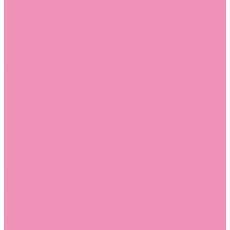
Стельки
Контакты
Помощь
Покупки
Помощь покупателю
Вопрос - ответ
Бренды
Коллекции
Готовые образы
Компания
Новости
Политика конфиденциальности
Сертификаты
...
Каталог
Одежда, обувь и аксессуары
Обувь
Аквастоки
Аквастоки для девочек
Аквастоки для мальчиков
Балетки
Балетки для девочек
Балетки для мальчиков