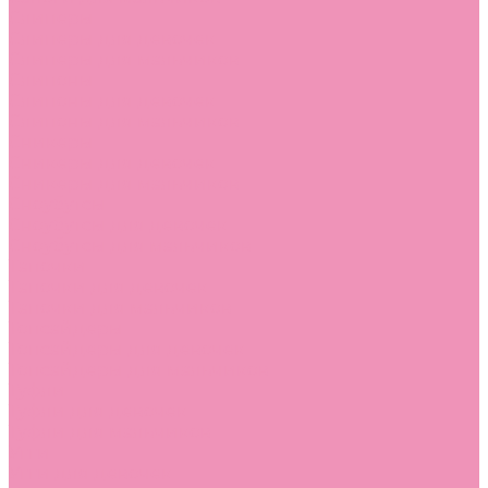
Слиперы
Слиперы для девочек
Слиперы для мальчиков
Слипоны
Слипоны для девочек
Слипоны для мальчиков
Сникеры
Сникеры для девочек
Сникеры для мальчиков
Сноубутсы
Сноубутсы для девочек
Сноубутсы для мальчиков
Тапочки
Тапочки для девочек
Тапочки для мальчиков
Топсайдеры
Топсайдеры для девочек
Топсайдеры для мальчиков
Туфли
Туфли для девочек
Туфли для мальчиков
Угги
Угги для девочек