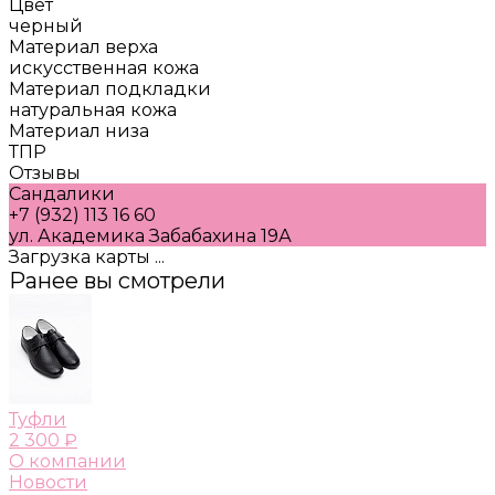
Цвет
черный
Материал верха
искусственная кожа
Материал подкладки
натуральная кожа
Материал низа
ТПР
Отзывы
Сандалики
+7 (932) 113 16 60
ул. Академика Забабахина 19А
Загрузка карты ...
Ранее вы смотрели
Туфли
2 300 ₽
О компании
Новости