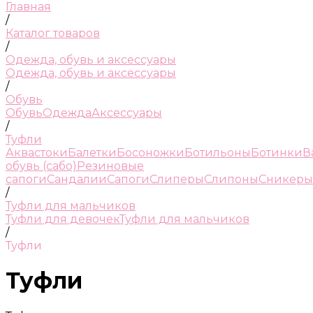
Главная
/
Каталог товаров
/
Одежда, обувь и аксессуары
Одежда, обувь и аксессуары
/
Обувь
Обувь
Одежда
Аксессуары
/
Туфли
Аквастоки
Балетки
Босоножки
Ботильоны
Ботинки
В
обувь (сабо)
Резиновые
сапоги
Сандалии
Сапоги
Слиперы
Слипоны
Сникеры
/
Туфли для мальчиков
Туфли для девочек
Туфли для мальчиков
/
Туфли
Туфли