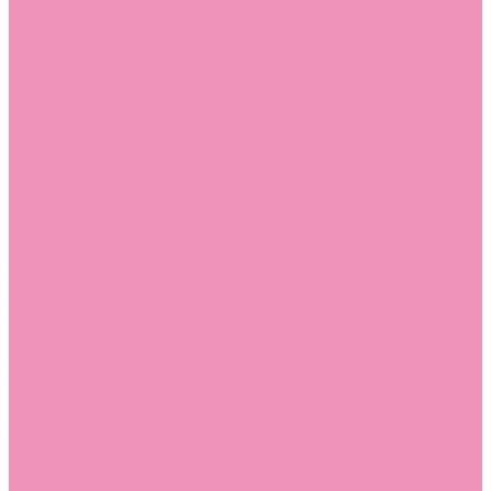
Слиперы
Слиперы для девочек
Слиперы для мальчиков
Слипоны
Слипоны для девочек
Слипоны для мальчиков
Сникеры
Сникеры для девочек
Сникеры для мальчиков
Сноубутсы
Сноубутсы для девочек
Сноубутсы для мальчиков
Тапочки
Тапочки для девочек
Тапочки для мальчиков
Топсайдеры
Топсайдеры для девочек
Топсайдеры для мальчиков
Туфли
Туфли для девочек
Туфли для мальчиков
Угги
Угги для девочек