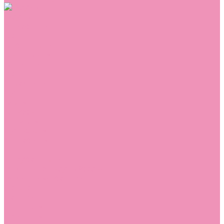
Обувь
Аквастоки
Балетки
Босоножки
Ботильоны
Ботинки
Валенки
Джазовки
Дутики
Кеды
Кроссовки
Лоферы
Луноходы
Мокасины
Пинетки
Полусапожки
Резиновая обувь (сабо)
Резиновые сапоги
Сандалии
Сапоги
Слиперы
Слипоны