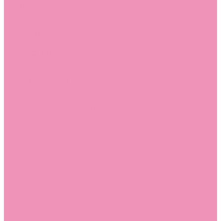
Стельки
Контакты
Помощь
Покупки
Помощь покупателю
Вопрос - ответ
Бренды
Коллекции
Готовые образы
Компания
Новости
Политика конфиденциальности
Сертификаты
...
Каталог
Одежда, обувь и аксессуары
Обувь
Аквастоки
Аквастоки для девочек
Аквастоки для мальчиков
Балетки
Балетки для девочек
Балетки для мальчиков