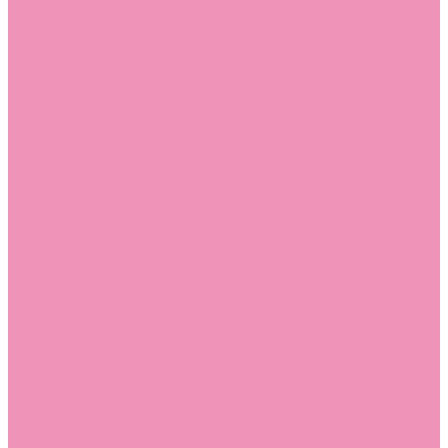
Босоножки
Босоножки для девочек
Босоножки для мальчиков
Ботильоны
Ботильоны для девочек
Ботинки
Ботинки для девочек
Ботинки для мальчиков
Валенки
Валенки для девочек
Валенки для мальчиков
Джазовки
Джазовки для девочек
Дутики
Дутики для девочек
Дутики для мальчиков
Кеды
Кеды для девочек
Кеды для мальчиков
Кроссовки
Кроссовки для девочек
Кроссовки для мальчиков
Лоферы
Лоферы для девочек