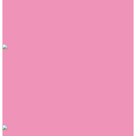
Сникеры
Сноубутсы
Тапочки
Топсайдеры
Туфли
Угги
Чешки
Шлепанцы
Одежда
Брюки
Ветровки
Джемперы и толстовки
Домашняя одежда
Комбинезоны
Комплекты
Конверты
Куртки
Платья
Полукомбинезоны
Пуховики
Туники
Аксессуары