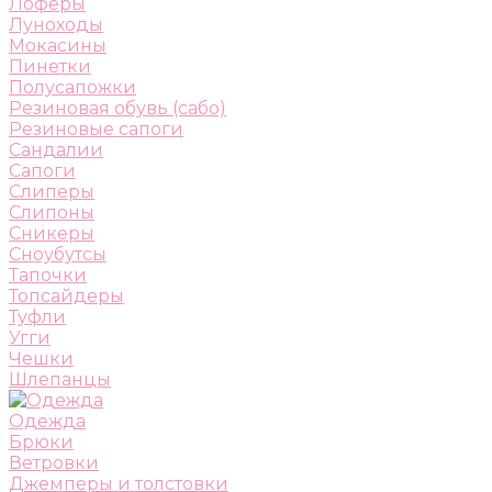
Лоферы
Луноходы
Мокасины
Пинетки
Полусапожки
Резиновая обувь (сабо)
Резиновые сапоги
Сандалии
Сапоги
Слиперы
Слипоны
Сникеры
Сноубутсы
Тапочки
Топсайдеры
Туфли
Угги
Чешки
Шлепанцы
Одежда
Брюки
Ветровки
Джемперы и толстовки