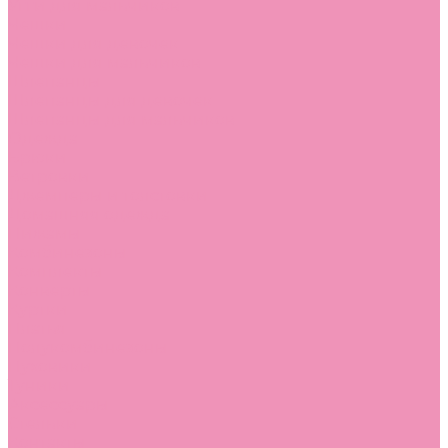
Угги для мальчиков
Чешки
Чешки для девочек
Чешки для мальчиков
Шлепанцы
Шлепанцы для девочек
Шлепанцы для мальчиков
Одежда
Брюки
Ветровки
Джемперы и толстовки
Домашняя одежда
Пижамы
Комбинезоны
Комплекты
Конверты
Куртки
Платья
Полукомбинезоны
Пуховики
Туники
Аксессуары
Стельки
Контакты