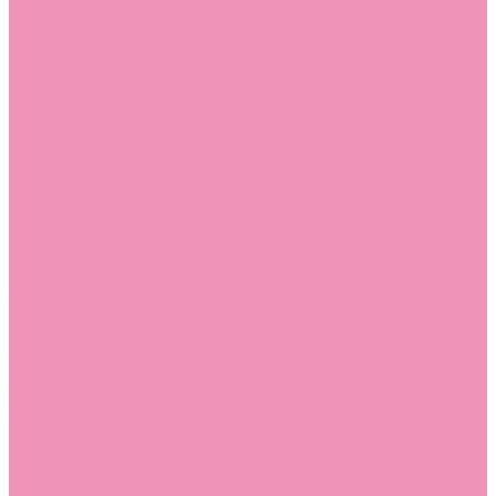
Стельки
Контакты
Помощь
Покупки
Помощь покупателю
Вопрос - ответ
Бренды
Коллекции
Готовые образы
Компания
Новости
Политика конфиденциальности
Сертификаты
...
Каталог
Одежда, обувь и аксессуары
Обувь
Аквастоки
Аквастоки для девочек
Аквастоки для мальчиков
Балетки
Балетки для девочек
Балетки для мальчиков