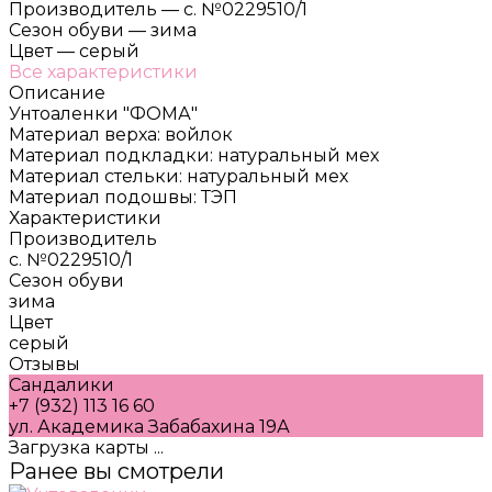
Производитель
—
с. №0229510/1
Сезон обуви
—
зима
Цвет
—
серый
Все характеристики
Описание
Унтоаленки "ФОМА"
Материал верха: войлок
Материал подкладки: натуральный мех
Материал стельки: натуральный мех
Материал подошвы: ТЭП
Характеристики
Производитель
с. №0229510/1
Сезон обуви
зима
Цвет
серый
Отзывы
Сандалики
+7 (932) 113 16 60
ул. Академика Забабахина 19А
Загрузка карты ...
Ранее вы смотрели