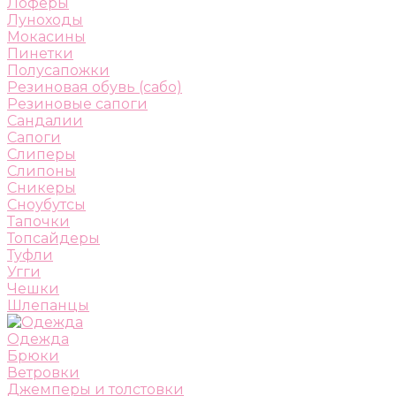
Лоферы
Луноходы
Мокасины
Пинетки
Полусапожки
Резиновая обувь (сабо)
Резиновые сапоги
Сандалии
Сапоги
Слиперы
Слипоны
Сникеры
Сноубутсы
Тапочки
Топсайдеры
Туфли
Угги
Чешки
Шлепанцы
Одежда
Брюки
Ветровки
Джемперы и толстовки