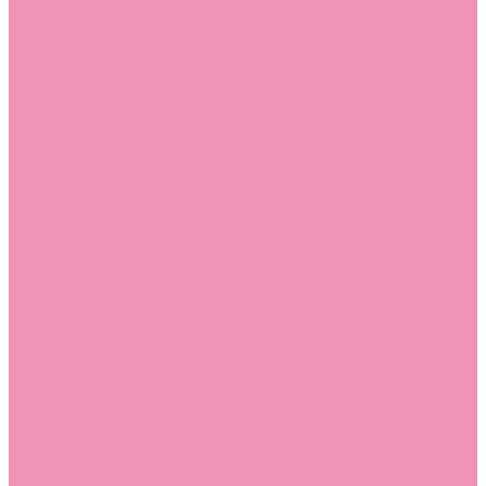
Босоножки
Босоножки для девочек
Босоножки для мальчиков
Ботильоны
Ботильоны для девочек
Ботинки
Ботинки для девочек
Ботинки для мальчиков
Валенки
Валенки для девочек
Валенки для мальчиков
Джазовки
Джазовки для девочек
Дутики
Дутики для девочек
Дутики для мальчиков
Кеды
Кеды для девочек
Кеды для мальчиков
Кроссовки
Кроссовки для девочек
Кроссовки для мальчиков
Лоферы
Лоферы для девочек