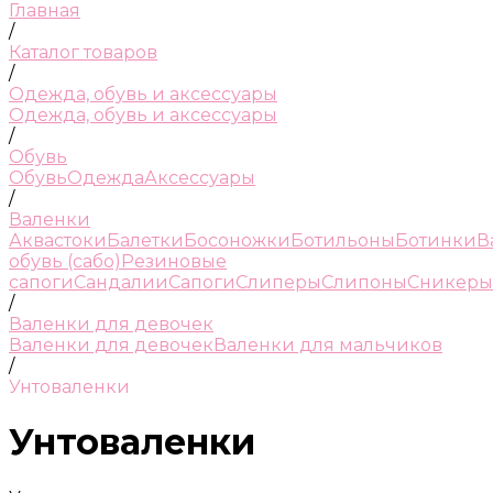
Главная
/
Каталог товаров
/
Одежда, обувь и аксессуары
Одежда, обувь и аксессуары
/
Обувь
Обувь
Одежда
Аксессуары
/
Валенки
Аквастоки
Балетки
Босоножки
Ботильоны
Ботинки
В
обувь (сабо)
Резиновые
сапоги
Сандалии
Сапоги
Слиперы
Слипоны
Сникеры
/
Валенки для девочек
Валенки для девочек
Валенки для мальчиков
/
Унтоваленки
Унтоваленки