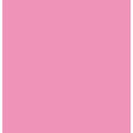
Угги для мальчиков
Чешки
Чешки для девочек
Чешки для мальчиков
Шлепанцы
Шлепанцы для девочек
Шлепанцы для мальчиков
Одежда
Брюки
Ветровки
Джемперы и толстовки
Домашняя одежда
Пижамы
Комбинезоны
Комплекты
Конверты
Куртки
Платья
Полукомбинезоны
Пуховики
Туники
Аксессуары
Стельки
Контакты