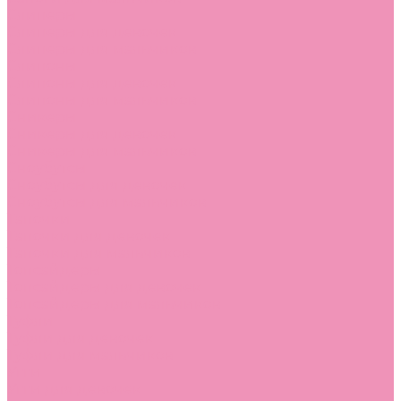
Слиперы
Слиперы для девочек
Слиперы для мальчиков
Слипоны
Слипоны для девочек
Слипоны для мальчиков
Сникеры
Сникеры для девочек
Сникеры для мальчиков
Сноубутсы
Сноубутсы для девочек
Сноубутсы для мальчиков
Тапочки
Тапочки для девочек
Тапочки для мальчиков
Топсайдеры
Топсайдеры для девочек
Топсайдеры для мальчиков
Туфли
Туфли для девочек
Туфли для мальчиков
Угги
Угги для девочек