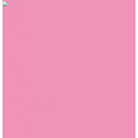
Обувь
Аквастоки
Балетки
Босоножки
Ботильоны
Ботинки
Валенки
Джазовки
Дутики
Кеды
Кроссовки
Лоферы
Луноходы
Мокасины
Пинетки
Полусапожки
Резиновая обувь (сабо)
Резиновые сапоги
Сандалии
Сапоги
Слиперы
Слипоны