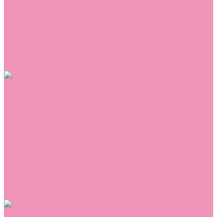
Сникеры
Сноубутсы
Тапочки
Топсайдеры
Туфли
Угги
Чешки
Шлепанцы
Одежда
Брюки
Ветровки
Джемперы и толстовки
Домашняя одежда
Комбинезоны
Комплекты
Конверты
Куртки
Платья
Полукомбинезоны
Пуховики
Туники
Аксессуары