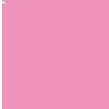
Обувь
Аквастоки
Балетки
Босоножки
Ботильоны
Ботинки
Валенки
Джазовки
Дутики
Кеды
Кроссовки
Лоферы
Луноходы
Мокасины
Пинетки
Полусапожки
Резиновая обувь (сабо)
Резиновые сапоги
Сандалии
Сапоги
Слиперы
Слипоны