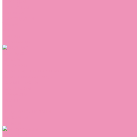
Сникеры
Сноубутсы
Тапочки
Топсайдеры
Туфли
Угги
Чешки
Шлепанцы
Одежда
Брюки
Ветровки
Джемперы и толстовки
Домашняя одежда
Комбинезоны
Комплекты
Конверты
Куртки
Платья
Полукомбинезоны
Пуховики
Туники
Аксессуары