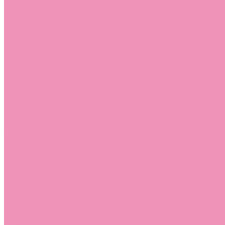
Стельки
Контакты
Помощь
Покупки
Помощь покупателю
Вопрос - ответ
Бренды
Коллекции
Готовые образы
Компания
Новости
Политика конфиденциальности
Сертификаты
...
Каталог
Одежда, обувь и аксессуары
Обувь
Аквастоки
Аквастоки для девочек
Аквастоки для мальчиков
Балетки
Балетки для девочек
Балетки для мальчиков