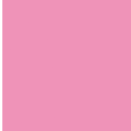
Босоножки
Босоножки для девочек
Босоножки для мальчиков
Ботильоны
Ботильоны для девочек
Ботинки
Ботинки для девочек
Ботинки для мальчиков
Валенки
Валенки для девочек
Валенки для мальчиков
Джазовки
Джазовки для девочек
Дутики
Дутики для девочек
Дутики для мальчиков
Кеды
Кеды для девочек
Кеды для мальчиков
Кроссовки
Кроссовки для девочек
Кроссовки для мальчиков
Лоферы
Лоферы для девочек