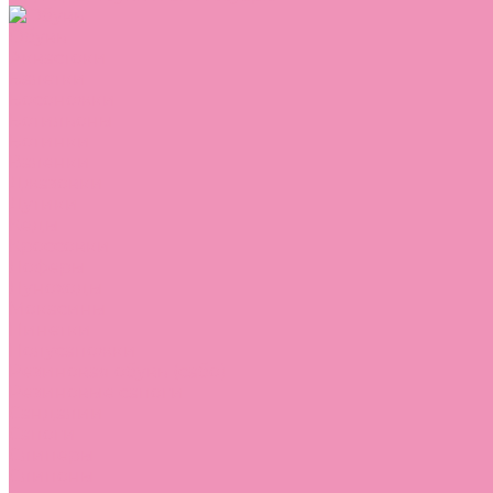
Обувь
Аквастоки
Балетки
Босоножки
Ботильоны
Ботинки
Валенки
Джазовки
Дутики
Кеды
Кроссовки
Лоферы
Луноходы
Мокасины
Пинетки
Полусапожки
Резиновая обувь (сабо)
Резиновые сапоги
Сандалии
Сапоги
Слиперы
Слипоны