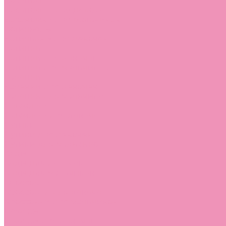
Босоножки
Босоножки для девочек
Босоножки для мальчиков
Ботильоны
Ботильоны для девочек
Ботинки
Ботинки для девочек
Ботинки для мальчиков
Валенки
Валенки для девочек
Валенки для мальчиков
Джазовки
Джазовки для девочек
Дутики
Дутики для девочек
Дутики для мальчиков
Кеды
Кеды для девочек
Кеды для мальчиков
Кроссовки
Кроссовки для девочек
Кроссовки для мальчиков
Лоферы
Лоферы для девочек