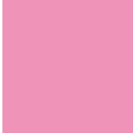
Стельки
Контакты
Помощь
Покупки
Помощь покупателю
Вопрос - ответ
Бренды
Коллекции
Готовые образы
Компания
Новости
Политика конфиденциальности
Сертификаты
...
Каталог
Одежда, обувь и аксессуары
Обувь
Аквастоки
Аквастоки для девочек
Аквастоки для мальчиков
Балетки
Балетки для девочек
Балетки для мальчиков