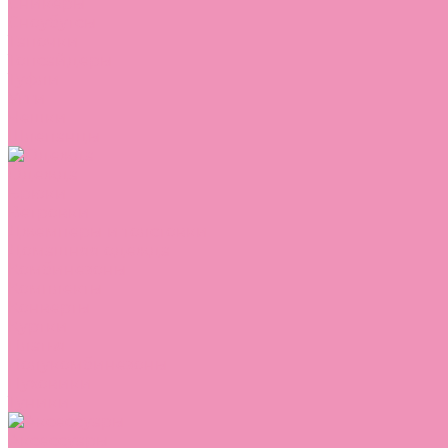
Сникеры
Сноубутсы
Тапочки
Топсайдеры
Туфли
Угги
Чешки
Шлепанцы
Одежда
Брюки
Ветровки
Джемперы и толстовки
Домашняя одежда
Комбинезоны
Комплекты
Конверты
Куртки
Платья
Полукомбинезоны
Пуховики
Туники
Аксессуары