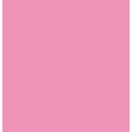
Слиперы
Слиперы для девочек
Слиперы для мальчиков
Слипоны
Слипоны для девочек
Слипоны для мальчиков
Сникеры
Сникеры для девочек
Сникеры для мальчиков
Сноубутсы
Сноубутсы для девочек
Сноубутсы для мальчиков
Тапочки
Тапочки для девочек
Тапочки для мальчиков
Топсайдеры
Топсайдеры для девочек
Топсайдеры для мальчиков
Туфли
Туфли для девочек
Туфли для мальчиков
Угги
Угги для девочек