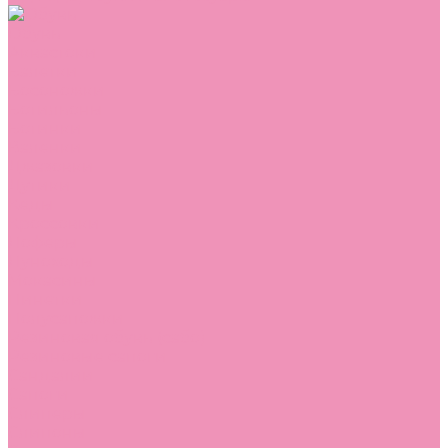
Обувь
Аквастоки
Балетки
Босоножки
Ботильоны
Ботинки
Валенки
Джазовки
Дутики
Кеды
Кроссовки
Лоферы
Луноходы
Мокасины
Пинетки
Полусапожки
Резиновая обувь (сабо)
Резиновые сапоги
Сандалии
Сапоги
Слиперы
Слипоны