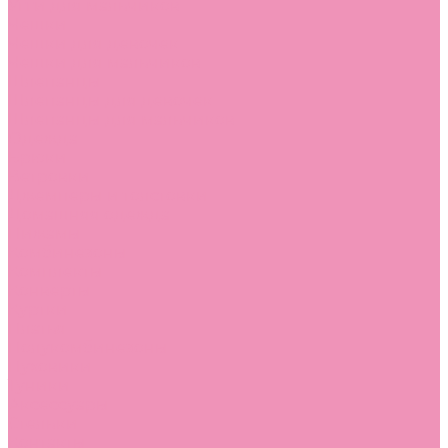
Угги для мальчиков
Чешки
Чешки для девочек
Чешки для мальчиков
Шлепанцы
Шлепанцы для девочек
Шлепанцы для мальчиков
Одежда
Брюки
Ветровки
Джемперы и толстовки
Домашняя одежда
Пижамы
Комбинезоны
Комплекты
Конверты
Куртки
Платья
Полукомбинезоны
Пуховики
Туники
Аксессуары
Стельки
Контакты