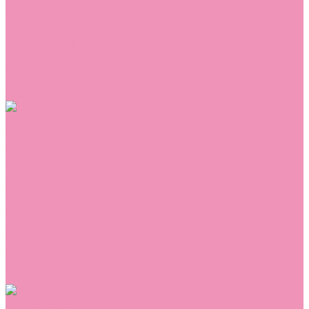
Сникеры
Сноубутсы
Тапочки
Топсайдеры
Туфли
Угги
Чешки
Шлепанцы
Одежда
Брюки
Ветровки
Джемперы и толстовки
Домашняя одежда
Комбинезоны
Комплекты
Конверты
Куртки
Платья
Полукомбинезоны
Пуховики
Туники
Аксессуары