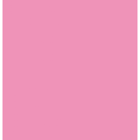
Босоножки
Босоножки для девочек
Босоножки для мальчиков
Ботильоны
Ботильоны для девочек
Ботинки
Ботинки для девочек
Ботинки для мальчиков
Валенки
Валенки для девочек
Валенки для мальчиков
Джазовки
Джазовки для девочек
Дутики
Дутики для девочек
Дутики для мальчиков
Кеды
Кеды для девочек
Кеды для мальчиков
Кроссовки
Кроссовки для девочек
Кроссовки для мальчиков
Лоферы
Лоферы для девочек