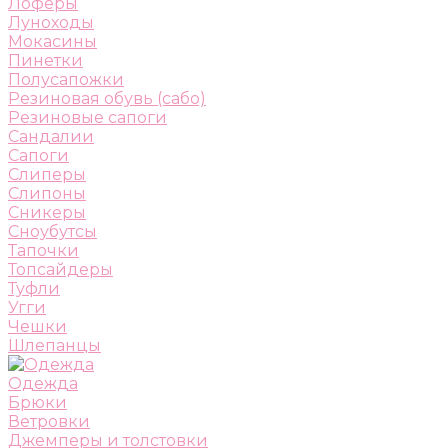
Лоферы
Луноходы
Мокасины
Пинетки
Полусапожки
Резиновая обувь (сабо)
Резиновые сапоги
Сандалии
Сапоги
Слиперы
Слипоны
Сникеры
Сноубутсы
Тапочки
Топсайдеры
Туфли
Угги
Чешки
Шлепанцы
Одежда
Брюки
Ветровки
Джемперы и толстовки