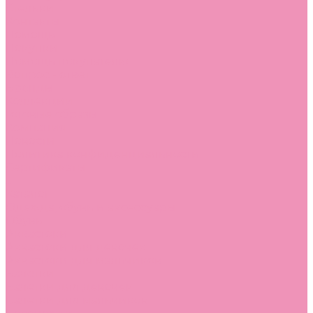
Стельки
Контакты
Помощь
Покупки
Помощь покупателю
Вопрос - ответ
Бренды
Коллекции
Готовые образы
Компания
Новости
Политика конфиденциальности
Сертификаты
...
Каталог
Одежда, обувь и аксессуары
Обувь
Аквастоки
Аквастоки для девочек
Аквастоки для мальчиков
Балетки
Балетки для девочек
Балетки для мальчиков