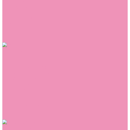
Сникеры
Сноубутсы
Тапочки
Топсайдеры
Туфли
Угги
Чешки
Шлепанцы
Одежда
Брюки
Ветровки
Джемперы и толстовки
Домашняя одежда
Комбинезоны
Комплекты
Конверты
Куртки
Платья
Полукомбинезоны
Пуховики
Туники
Аксессуары