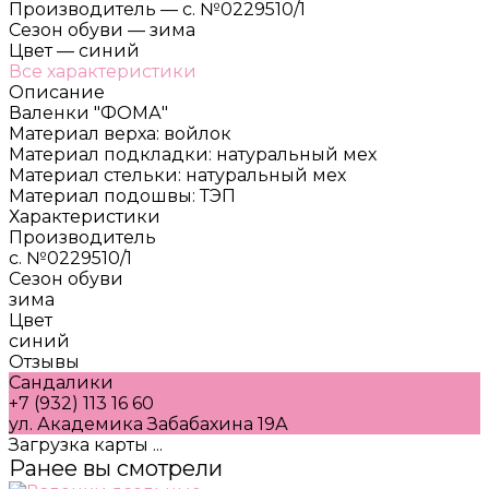
Производитель
—
с. №0229510/1
Сезон обуви
—
зима
Цвет
—
синий
Все характеристики
Описание
Валенки "ФОМА"
Материал верха: войлок
Материал подкладки: натуральный мех
Материал стельки: натуральный мех
Материал подошвы: ТЭП
Характеристики
Производитель
с. №0229510/1
Сезон обуви
зима
Цвет
синий
Отзывы
Сандалики
+7 (932) 113 16 60
ул. Академика Забабахина 19А
Загрузка карты ...
Ранее вы смотрели