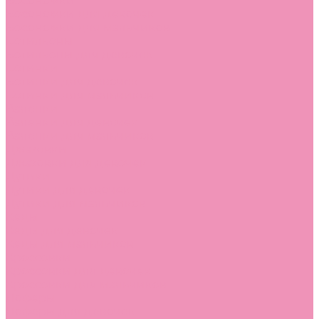
Босоножки
Босоножки для девочек
Босоножки для мальчиков
Ботильоны
Ботильоны для девочек
Ботинки
Ботинки для девочек
Ботинки для мальчиков
Валенки
Валенки для девочек
Валенки для мальчиков
Джазовки
Джазовки для девочек
Дутики
Дутики для девочек
Дутики для мальчиков
Кеды
Кеды для девочек
Кеды для мальчиков
Кроссовки
Кроссовки для девочек
Кроссовки для мальчиков
Лоферы
Лоферы для девочек