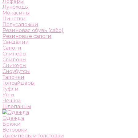
Лоферы
Луноходы
Мокасины
Пинетки
Полусапожки
Резиновая обувь (сабо)
Резиновые сапоги
Сандалии
Сапоги
Слиперы
Слипоны
Сникеры
Сноубутсы
Тапочки
Топсайдеры
Туфли
Угги
Чешки
Шлепанцы
Одежда
Брюки
Ветровки
Джемперы и толстовки