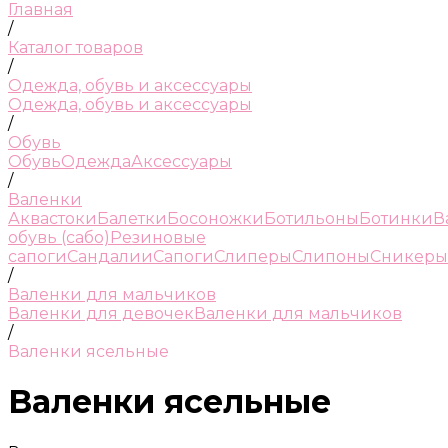
Главная
/
Каталог товаров
/
Одежда, обувь и аксессуары
Одежда, обувь и аксессуары
/
Обувь
Обувь
Одежда
Аксессуары
/
Валенки
Аквастоки
Балетки
Босоножки
Ботильоны
Ботинки
В
обувь (сабо)
Резиновые
сапоги
Сандалии
Сапоги
Слиперы
Слипоны
Сникеры
/
Валенки для мальчиков
Валенки для девочек
Валенки для мальчиков
/
Валенки ясельные
Валенки ясельные