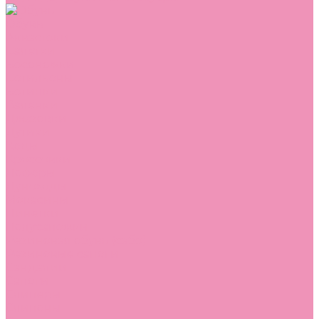
Обувь
Аквастоки
Балетки
Босоножки
Ботильоны
Ботинки
Валенки
Джазовки
Дутики
Кеды
Кроссовки
Лоферы
Луноходы
Мокасины
Пинетки
Полусапожки
Резиновая обувь (сабо)
Резиновые сапоги
Сандалии
Сапоги
Слиперы
Слипоны