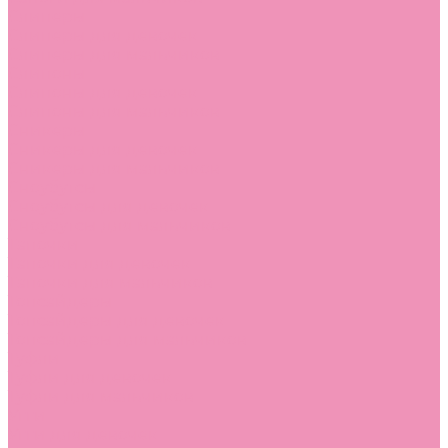
Слиперы
Слиперы для девочек
Слиперы для мальчиков
Слипоны
Слипоны для девочек
Слипоны для мальчиков
Сникеры
Сникеры для девочек
Сникеры для мальчиков
Сноубутсы
Сноубутсы для девочек
Сноубутсы для мальчиков
Тапочки
Тапочки для девочек
Тапочки для мальчиков
Топсайдеры
Топсайдеры для девочек
Топсайдеры для мальчиков
Туфли
Туфли для девочек
Туфли для мальчиков
Угги
Угги для девочек