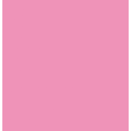
Стельки
Контакты
Помощь
Покупки
Помощь покупателю
Вопрос - ответ
Бренды
Коллекции
Готовые образы
Компания
Новости
Политика конфиденциальности
Сертификаты
...
Каталог
Одежда, обувь и аксессуары
Обувь
Аквастоки
Аквастоки для девочек
Аквастоки для мальчиков
Балетки
Балетки для девочек
Балетки для мальчиков