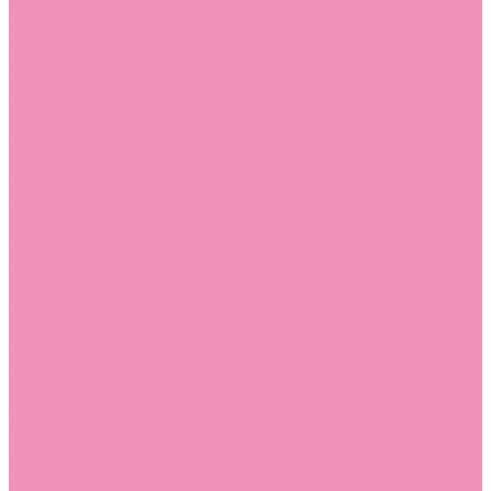
Угги для мальчиков
Чешки
Чешки для девочек
Чешки для мальчиков
Шлепанцы
Шлепанцы для девочек
Шлепанцы для мальчиков
Одежда
Брюки
Ветровки
Джемперы и толстовки
Домашняя одежда
Пижамы
Комбинезоны
Комплекты
Конверты
Куртки
Платья
Полукомбинезоны
Пуховики
Туники
Аксессуары
Стельки
Контакты