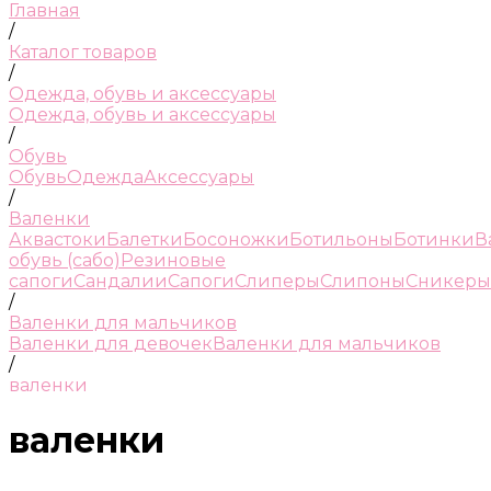
Главная
/
Каталог товаров
/
Одежда, обувь и аксессуары
Одежда, обувь и аксессуары
/
Обувь
Обувь
Одежда
Аксессуары
/
Валенки
Аквастоки
Балетки
Босоножки
Ботильоны
Ботинки
В
обувь (сабо)
Резиновые
сапоги
Сандалии
Сапоги
Слиперы
Слипоны
Сникеры
/
Валенки для мальчиков
Валенки для девочек
Валенки для мальчиков
/
валенки
валенки