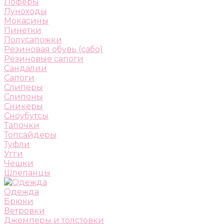
Лоферы
Луноходы
Мокасины
Пинетки
Полусапожки
Резиновая обувь (сабо)
Резиновые сапоги
Сандалии
Сапоги
Слиперы
Слипоны
Сникеры
Сноубутсы
Тапочки
Топсайдеры
Туфли
Угги
Чешки
Шлепанцы
Одежда
Брюки
Ветровки
Джемперы и толстовки