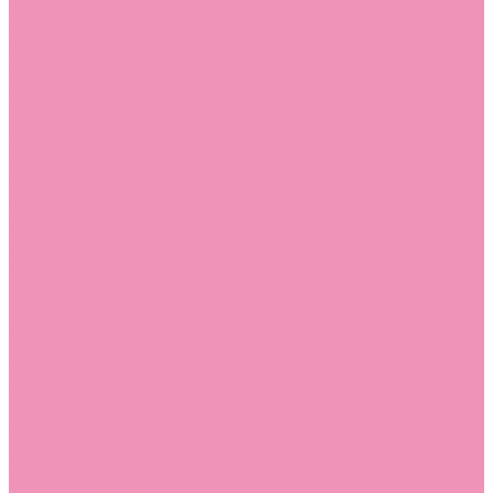
Босоножки
Босоножки для девочек
Босоножки для мальчиков
Ботильоны
Ботильоны для девочек
Ботинки
Ботинки для девочек
Ботинки для мальчиков
Валенки
Валенки для девочек
Валенки для мальчиков
Джазовки
Джазовки для девочек
Дутики
Дутики для девочек
Дутики для мальчиков
Кеды
Кеды для девочек
Кеды для мальчиков
Кроссовки
Кроссовки для девочек
Кроссовки для мальчиков
Лоферы
Лоферы для девочек