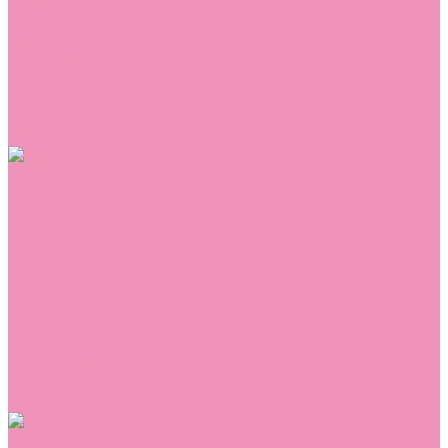
Сникеры
Сноубутсы
Тапочки
Топсайдеры
Туфли
Угги
Чешки
Шлепанцы
Одежда
Брюки
Ветровки
Джемперы и толстовки
Домашняя одежда
Комбинезоны
Комплекты
Конверты
Куртки
Платья
Полукомбинезоны
Пуховики
Туники
Аксессуары