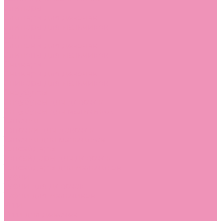
Слиперы
Слиперы для девочек
Слиперы для мальчиков
Слипоны
Слипоны для девочек
Слипоны для мальчиков
Сникеры
Сникеры для девочек
Сникеры для мальчиков
Сноубутсы
Сноубутсы для девочек
Сноубутсы для мальчиков
Тапочки
Тапочки для девочек
Тапочки для мальчиков
Топсайдеры
Топсайдеры для девочек
Топсайдеры для мальчиков
Туфли
Туфли для девочек
Туфли для мальчиков
Угги
Угги для девочек