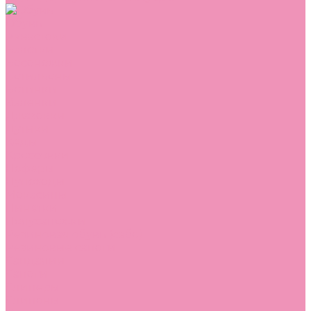
Обувь
Аквастоки
Балетки
Босоножки
Ботильоны
Ботинки
Валенки
Джазовки
Дутики
Кеды
Кроссовки
Лоферы
Луноходы
Мокасины
Пинетки
Полусапожки
Резиновая обувь (сабо)
Резиновые сапоги
Сандалии
Сапоги
Слиперы
Слипоны