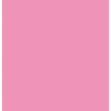
Угги для мальчиков
Чешки
Чешки для девочек
Чешки для мальчиков
Шлепанцы
Шлепанцы для девочек
Шлепанцы для мальчиков
Одежда
Брюки
Ветровки
Джемперы и толстовки
Домашняя одежда
Пижамы
Комбинезоны
Комплекты
Конверты
Куртки
Платья
Полукомбинезоны
Пуховики
Туники
Аксессуары
Стельки
Контакты