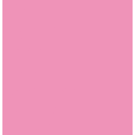
Стельки
Контакты
Помощь
Покупки
Помощь покупателю
Вопрос - ответ
Бренды
Коллекции
Готовые образы
Компания
Новости
Политика конфиденциальности
Сертификаты
...
Каталог
Одежда, обувь и аксессуары
Обувь
Аквастоки
Аквастоки для девочек
Аквастоки для мальчиков
Балетки
Балетки для девочек
Балетки для мальчиков