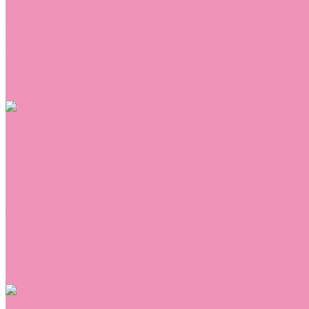
Сникеры
Сноубутсы
Тапочки
Топсайдеры
Туфли
Угги
Чешки
Шлепанцы
Одежда
Брюки
Ветровки
Джемперы и толстовки
Домашняя одежда
Комбинезоны
Комплекты
Конверты
Куртки
Платья
Полукомбинезоны
Пуховики
Туники
Аксессуары