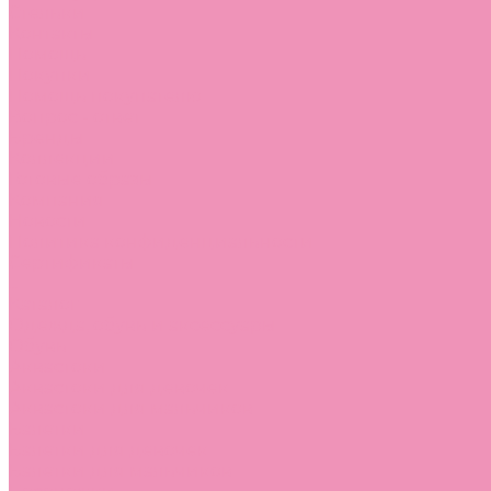
Стельки
Контакты
Помощь
Покупки
Помощь покупателю
Вопрос - ответ
Бренды
Коллекции
Готовые образы
Компания
Новости
Политика конфиденциальности
Сертификаты
...
Каталог
Одежда, обувь и аксессуары
Обувь
Аквастоки
Аквастоки для девочек
Аквастоки для мальчиков
Балетки
Балетки для девочек
Балетки для мальчиков