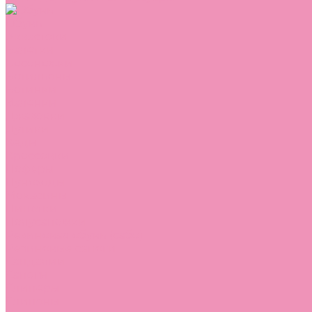
Обувь
Аквастоки
Балетки
Босоножки
Ботильоны
Ботинки
Валенки
Джазовки
Дутики
Кеды
Кроссовки
Лоферы
Луноходы
Мокасины
Пинетки
Полусапожки
Резиновая обувь (сабо)
Резиновые сапоги
Сандалии
Сапоги
Слиперы
Слипоны