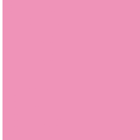
Босоножки
Босоножки для девочек
Босоножки для мальчиков
Ботильоны
Ботильоны для девочек
Ботинки
Ботинки для девочек
Ботинки для мальчиков
Валенки
Валенки для девочек
Валенки для мальчиков
Джазовки
Джазовки для девочек
Дутики
Дутики для девочек
Дутики для мальчиков
Кеды
Кеды для девочек
Кеды для мальчиков
Кроссовки
Кроссовки для девочек
Кроссовки для мальчиков
Лоферы
Лоферы для девочек