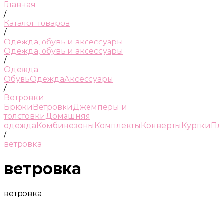
Главная
/
Каталог товаров
/
Одежда, обувь и аксессуары
Одежда, обувь и аксессуары
/
Одежда
Обувь
Одежда
Аксессуары
/
Ветровки
Брюки
Ветровки
Джемперы и
толстовки
Домашняя
одежда
Комбинезоны
Комплекты
Конверты
Куртки
П
/
ветровка
ветровка
ветровка