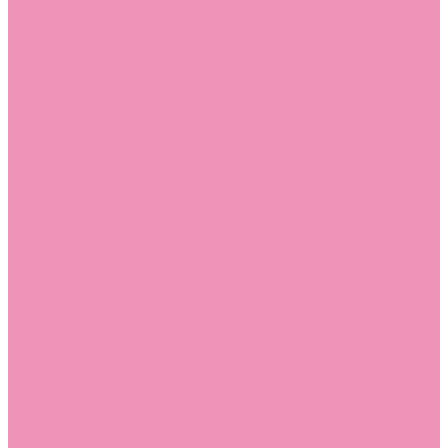
Слиперы
Слиперы для девочек
Слиперы для мальчиков
Слипоны
Слипоны для девочек
Слипоны для мальчиков
Сникеры
Сникеры для девочек
Сникеры для мальчиков
Сноубутсы
Сноубутсы для девочек
Сноубутсы для мальчиков
Тапочки
Тапочки для девочек
Тапочки для мальчиков
Топсайдеры
Топсайдеры для девочек
Топсайдеры для мальчиков
Туфли
Туфли для девочек
Туфли для мальчиков
Угги
Угги для девочек