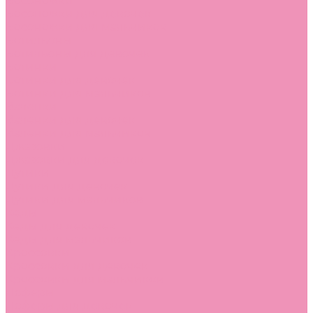
Босоножки
Босоножки для девочек
Босоножки для мальчиков
Ботильоны
Ботильоны для девочек
Ботинки
Ботинки для девочек
Ботинки для мальчиков
Валенки
Валенки для девочек
Валенки для мальчиков
Джазовки
Джазовки для девочек
Дутики
Дутики для девочек
Дутики для мальчиков
Кеды
Кеды для девочек
Кеды для мальчиков
Кроссовки
Кроссовки для девочек
Кроссовки для мальчиков
Лоферы
Лоферы для девочек