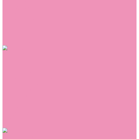
Сникеры
Сноубутсы
Тапочки
Топсайдеры
Туфли
Угги
Чешки
Шлепанцы
Одежда
Брюки
Ветровки
Джемперы и толстовки
Домашняя одежда
Комбинезоны
Комплекты
Конверты
Куртки
Платья
Полукомбинезоны
Пуховики
Туники
Аксессуары