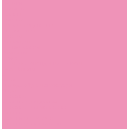
Стельки
Контакты
Помощь
Покупки
Помощь покупателю
Вопрос - ответ
Бренды
Коллекции
Готовые образы
Компания
Новости
Политика конфиденциальности
Сертификаты
...
Каталог
Одежда, обувь и аксессуары
Обувь
Аквастоки
Аквастоки для девочек
Аквастоки для мальчиков
Балетки
Балетки для девочек
Балетки для мальчиков