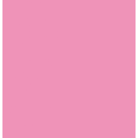
Угги для мальчиков
Чешки
Чешки для девочек
Чешки для мальчиков
Шлепанцы
Шлепанцы для девочек
Шлепанцы для мальчиков
Одежда
Брюки
Ветровки
Джемперы и толстовки
Домашняя одежда
Пижамы
Комбинезоны
Комплекты
Конверты
Куртки
Платья
Полукомбинезоны
Пуховики
Туники
Аксессуары
Стельки
Контакты