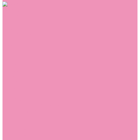
Обувь
Аквастоки
Балетки
Босоножки
Ботильоны
Ботинки
Валенки
Джазовки
Дутики
Кеды
Кроссовки
Лоферы
Луноходы
Мокасины
Пинетки
Полусапожки
Резиновая обувь (сабо)
Резиновые сапоги
Сандалии
Сапоги
Слиперы
Слипоны