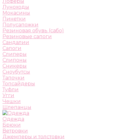
Лоферы
Луноходы
Мокасины
Пинетки
Полусапожки
Резиновая обувь (сабо)
Резиновые сапоги
Сандалии
Сапоги
Слиперы
Слипоны
Сникеры
Сноубутсы
Тапочки
Топсайдеры
Туфли
Угги
Чешки
Шлепанцы
Одежда
Брюки
Ветровки
Джемперы и толстовки