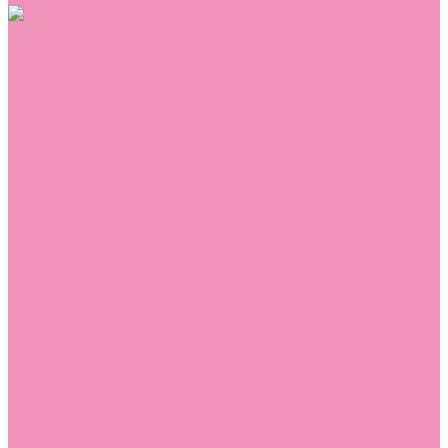
Обувь
Аквастоки
Балетки
Босоножки
Ботильоны
Ботинки
Валенки
Джазовки
Дутики
Кеды
Кроссовки
Лоферы
Луноходы
Мокасины
Пинетки
Полусапожки
Резиновая обувь (сабо)
Резиновые сапоги
Сандалии
Сапоги
Слиперы
Слипоны