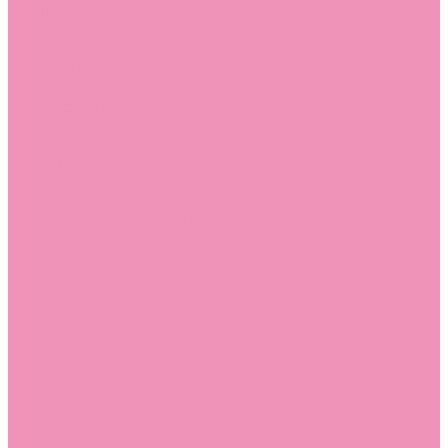
Стельки
Контакты
Помощь
Покупки
Помощь покупателю
Вопрос - ответ
Бренды
Коллекции
Готовые образы
Компания
Новости
Политика конфиденциальности
Сертификаты
...
Каталог
Одежда, обувь и аксессуары
Обувь
Аквастоки
Аквастоки для девочек
Аквастоки для мальчиков
Балетки
Балетки для девочек
Балетки для мальчиков