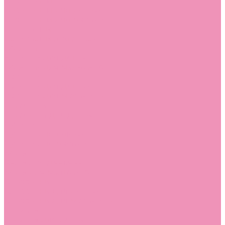
Босоножки
Босоножки для девочек
Босоножки для мальчиков
Ботильоны
Ботильоны для девочек
Ботинки
Ботинки для девочек
Ботинки для мальчиков
Валенки
Валенки для девочек
Валенки для мальчиков
Джазовки
Джазовки для девочек
Дутики
Дутики для девочек
Дутики для мальчиков
Кеды
Кеды для девочек
Кеды для мальчиков
Кроссовки
Кроссовки для девочек
Кроссовки для мальчиков
Лоферы
Лоферы для девочек