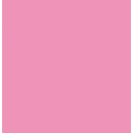
Угги для мальчиков
Чешки
Чешки для девочек
Чешки для мальчиков
Шлепанцы
Шлепанцы для девочек
Шлепанцы для мальчиков
Одежда
Брюки
Ветровки
Джемперы и толстовки
Домашняя одежда
Пижамы
Комбинезоны
Комплекты
Конверты
Куртки
Платья
Полукомбинезоны
Пуховики
Туники
Аксессуары
Стельки
Контакты