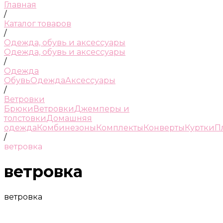
Главная
/
Каталог товаров
/
Одежда, обувь и аксессуары
Одежда, обувь и аксессуары
/
Одежда
Обувь
Одежда
Аксессуары
/
Ветровки
Брюки
Ветровки
Джемперы и
толстовки
Домашняя
одежда
Комбинезоны
Комплекты
Конверты
Куртки
П
/
ветровка
ветровка
ветровка