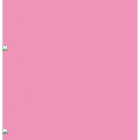
Сникеры
Сноубутсы
Тапочки
Топсайдеры
Туфли
Угги
Чешки
Шлепанцы
Одежда
Брюки
Ветровки
Джемперы и толстовки
Домашняя одежда
Комбинезоны
Комплекты
Конверты
Куртки
Платья
Полукомбинезоны
Пуховики
Туники
Аксессуары