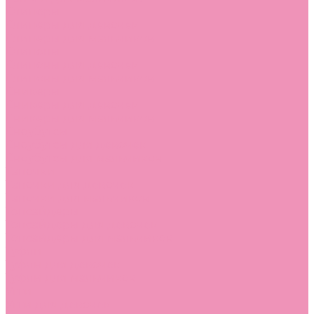
Слиперы
Слиперы для девочек
Слиперы для мальчиков
Слипоны
Слипоны для девочек
Слипоны для мальчиков
Сникеры
Сникеры для девочек
Сникеры для мальчиков
Сноубутсы
Сноубутсы для девочек
Сноубутсы для мальчиков
Тапочки
Тапочки для девочек
Тапочки для мальчиков
Топсайдеры
Топсайдеры для девочек
Топсайдеры для мальчиков
Туфли
Туфли для девочек
Туфли для мальчиков
Угги
Угги для девочек