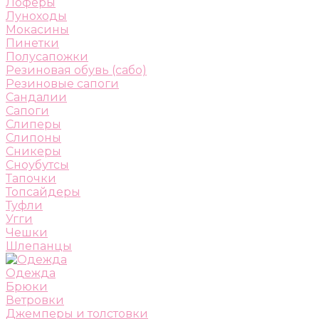
Лоферы
Луноходы
Мокасины
Пинетки
Полусапожки
Резиновая обувь (сабо)
Резиновые сапоги
Сандалии
Сапоги
Слиперы
Слипоны
Сникеры
Сноубутсы
Тапочки
Топсайдеры
Туфли
Угги
Чешки
Шлепанцы
Одежда
Брюки
Ветровки
Джемперы и толстовки