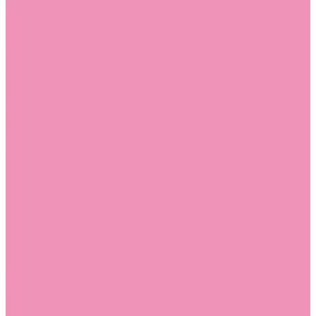
Угги для мальчиков
Чешки
Чешки для девочек
Чешки для мальчиков
Шлепанцы
Шлепанцы для девочек
Шлепанцы для мальчиков
Одежда
Брюки
Ветровки
Джемперы и толстовки
Домашняя одежда
Пижамы
Комбинезоны
Комплекты
Конверты
Куртки
Платья
Полукомбинезоны
Пуховики
Туники
Аксессуары
Стельки
Контакты