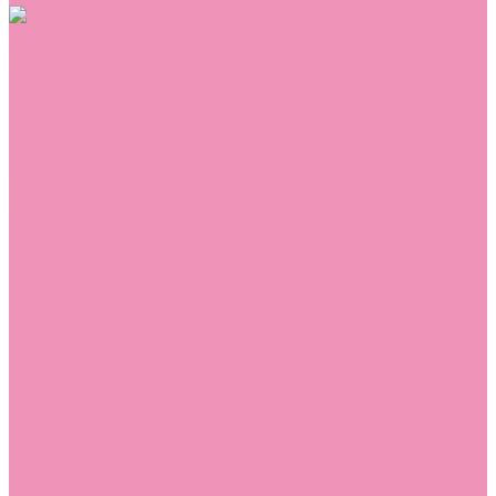
Обувь
Аквастоки
Балетки
Босоножки
Ботильоны
Ботинки
Валенки
Джазовки
Дутики
Кеды
Кроссовки
Лоферы
Луноходы
Мокасины
Пинетки
Полусапожки
Резиновая обувь (сабо)
Резиновые сапоги
Сандалии
Сапоги
Слиперы
Слипоны