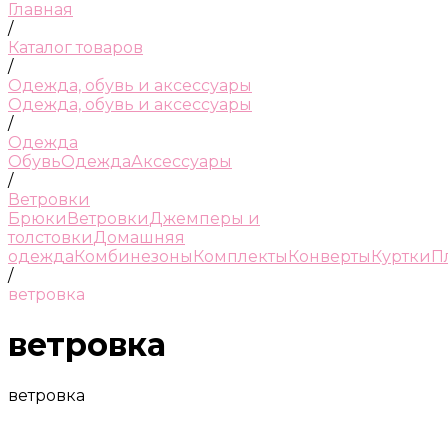
Главная
/
Каталог товаров
/
Одежда, обувь и аксессуары
Одежда, обувь и аксессуары
/
Одежда
Обувь
Одежда
Аксессуары
/
Ветровки
Брюки
Ветровки
Джемперы и
толстовки
Домашняя
одежда
Комбинезоны
Комплекты
Конверты
Куртки
П
/
ветровка
ветровка
ветровка