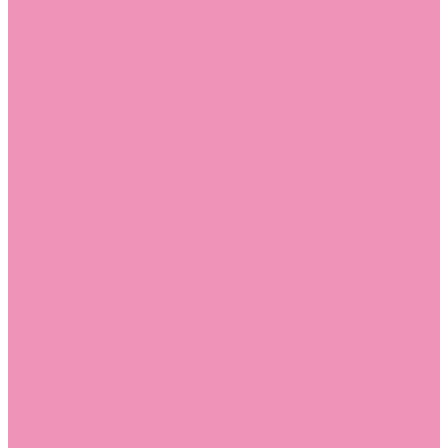
Стельки
Контакты
Помощь
Покупки
Помощь покупателю
Вопрос - ответ
Бренды
Коллекции
Готовые образы
Компания
Новости
Политика конфиденциальности
Сертификаты
...
Каталог
Одежда, обувь и аксессуары
Обувь
Аквастоки
Аквастоки для девочек
Аквастоки для мальчиков
Балетки
Балетки для девочек
Балетки для мальчиков