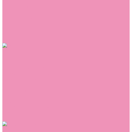
Сникеры
Сноубутсы
Тапочки
Топсайдеры
Туфли
Угги
Чешки
Шлепанцы
Одежда
Брюки
Ветровки
Джемперы и толстовки
Домашняя одежда
Комбинезоны
Комплекты
Конверты
Куртки
Платья
Полукомбинезоны
Пуховики
Туники
Аксессуары