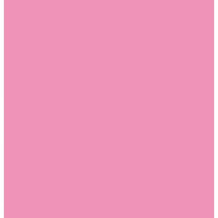
Босоножки
Босоножки для девочек
Босоножки для мальчиков
Ботильоны
Ботильоны для девочек
Ботинки
Ботинки для девочек
Ботинки для мальчиков
Валенки
Валенки для девочек
Валенки для мальчиков
Джазовки
Джазовки для девочек
Дутики
Дутики для девочек
Дутики для мальчиков
Кеды
Кеды для девочек
Кеды для мальчиков
Кроссовки
Кроссовки для девочек
Кроссовки для мальчиков
Лоферы
Лоферы для девочек