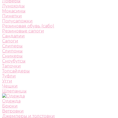
Лоферы
Луноходы
Мокасины
Пинетки
Полусапожки
Резиновая обувь (сабо)
Резиновые сапоги
Сандалии
Сапоги
Слиперы
Слипоны
Сникеры
Сноубутсы
Тапочки
Топсайдеры
Туфли
Угги
Чешки
Шлепанцы
Одежда
Брюки
Ветровки
Джемперы и толстовки