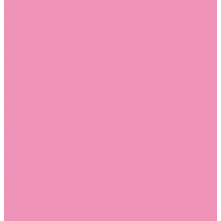
Слиперы
Слиперы для девочек
Слиперы для мальчиков
Слипоны
Слипоны для девочек
Слипоны для мальчиков
Сникеры
Сникеры для девочек
Сникеры для мальчиков
Сноубутсы
Сноубутсы для девочек
Сноубутсы для мальчиков
Тапочки
Тапочки для девочек
Тапочки для мальчиков
Топсайдеры
Топсайдеры для девочек
Топсайдеры для мальчиков
Туфли
Туфли для девочек
Туфли для мальчиков
Угги
Угги для девочек