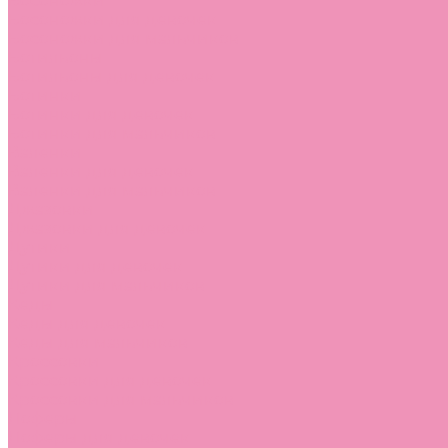
Босоножки
Босоножки для девочек
Босоножки для мальчиков
Ботильоны
Ботильоны для девочек
Ботинки
Ботинки для девочек
Ботинки для мальчиков
Валенки
Валенки для девочек
Валенки для мальчиков
Джазовки
Джазовки для девочек
Дутики
Дутики для девочек
Дутики для мальчиков
Кеды
Кеды для девочек
Кеды для мальчиков
Кроссовки
Кроссовки для девочек
Кроссовки для мальчиков
Лоферы
Лоферы для девочек