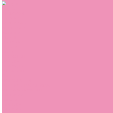
Обувь
Аквастоки
Балетки
Босоножки
Ботильоны
Ботинки
Валенки
Джазовки
Дутики
Кеды
Кроссовки
Лоферы
Луноходы
Мокасины
Пинетки
Полусапожки
Резиновая обувь (сабо)
Резиновые сапоги
Сандалии
Сапоги
Слиперы
Слипоны