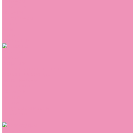
Сникеры
Сноубутсы
Тапочки
Топсайдеры
Туфли
Угги
Чешки
Шлепанцы
Одежда
Брюки
Ветровки
Джемперы и толстовки
Домашняя одежда
Комбинезоны
Комплекты
Конверты
Куртки
Платья
Полукомбинезоны
Пуховики
Туники
Аксессуары