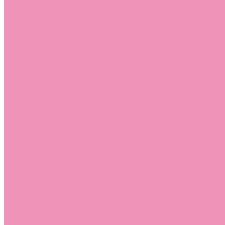
Стельки
Контакты
Помощь
Покупки
Помощь покупателю
Вопрос - ответ
Бренды
Коллекции
Готовые образы
Компания
Новости
Политика конфиденциальности
Сертификаты
...
Каталог
Одежда, обувь и аксессуары
Обувь
Аквастоки
Аквастоки для девочек
Аквастоки для мальчиков
Балетки
Балетки для девочек
Балетки для мальчиков